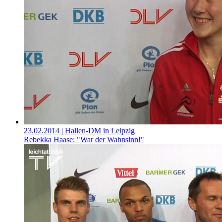
23.02.2014
| Hallen-DM in Leipzig
Rebekka Haase: "War der Wahnsinn!"