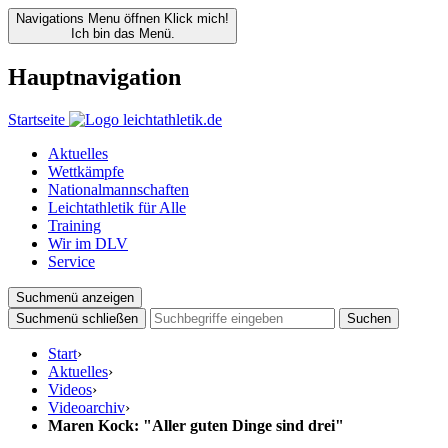
Navigations Menu öffnen
Klick mich!
Ich bin das Menü.
Hauptnavigation
Startseite
Aktuelles
Wettkämpfe
Nationalmannschaften
Leichtathletik für Alle
Training
Wir im DLV
Service
Suchmenü anzeigen
Suchmenü schließen
Suchen
Start
›
Aktuelles
›
Videos
›
Videoarchiv
›
Maren Kock: "Aller guten Dinge sind drei"