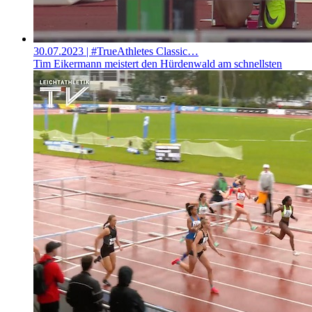
30.07.2023
| #TrueAthletes Classic…
Tim Eikermann meistert den Hürdenwald am schnellsten