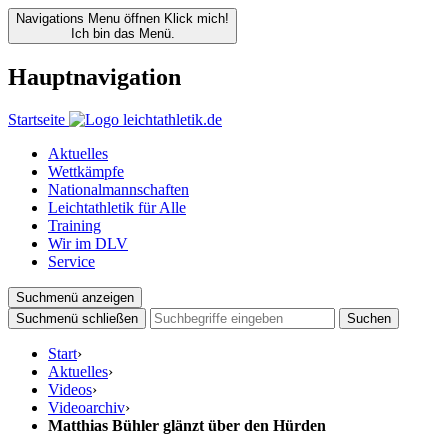
Navigations Menu öffnen
Klick mich!
Ich bin das Menü.
Hauptnavigation
Startseite
Aktuelles
Wettkämpfe
Nationalmannschaften
Leichtathletik für Alle
Training
Wir im DLV
Service
Suchmenü anzeigen
Suchmenü schließen
Suchen
Start
›
Aktuelles
›
Videos
›
Videoarchiv
›
Matthias Bühler glänzt über den Hürden