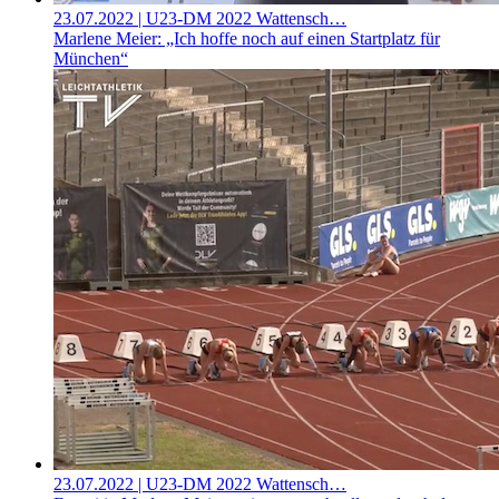
23.07.2022
| U23-DM 2022 Wattensch…
Marlene Meier: „Ich hoffe noch auf einen Startplatz für
München“
23.07.2022
| U23-DM 2022 Wattensch…