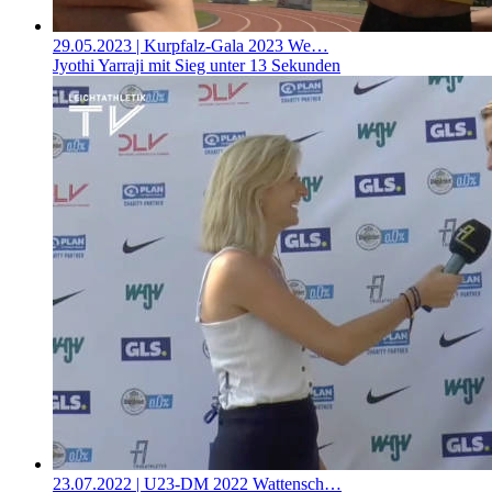
29.05.2023
| Kurpfalz-Gala 2023 We…
Jyothi Yarraji mit Sieg unter 13 Sekunden
23.07.2022
| U23-DM 2022 Wattensch…