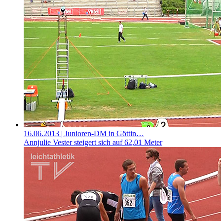
16.06.2013
| Junioren-DM in Göttin…
Annjulie Vester steigert sich auf 62,01 Meter