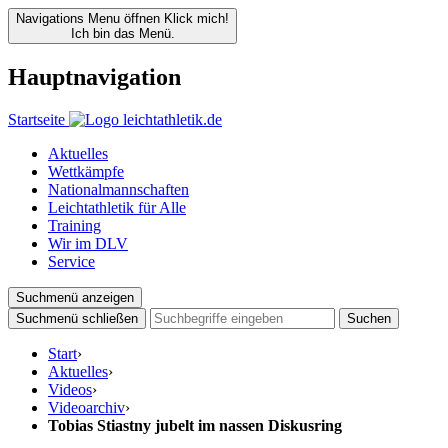
Navigations Menu öffnen
Klick mich!
Ich bin das Menü.
Hauptnavigation
Startseite
Aktuelles
Wettkämpfe
Nationalmannschaften
Leichtathletik für Alle
Training
Wir im DLV
Service
Suchmenü anzeigen
Suchmenü schließen
Suchen
Start
›
Aktuelles
›
Videos
›
Videoarchiv
›
Tobias Stiastny jubelt im nassen Diskusring