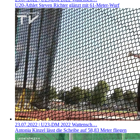
U20-Athlet Steven Richter glänzt mit 61-Meter-Wurf
23.07.2022
| U23-DM 2022 Wattensch…
Antonia Kinzel lässt die Scheibe auf 58,83 Meter fliegen