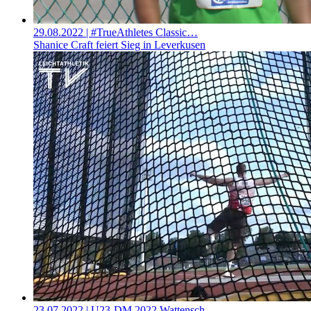
29.08.2022
| #TrueAthletes Classic…
Shanice Craft feiert Sieg in Leverkusen
23.07.2022
| U23-DM 2022 Wattensch…