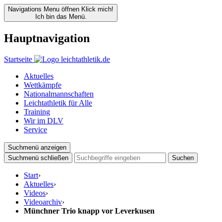
Navigations Menu öffnen
Klick mich!
Ich bin das Menü.
Hauptnavigation
Startseite
Aktuelles
Wettkämpfe
Nationalmannschaften
Leichtathletik für Alle
Training
Wir im DLV
Service
Suchmenü anzeigen
Suchmenü schließen
Suchen
Start
›
Aktuelles
›
Videos
›
Videoarchiv
›
Münchner Trio knapp vor Leverkusen