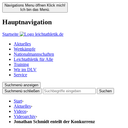
Navigations Menu öffnen
Klick mich!
Ich bin das Menü.
Hauptnavigation
Startseite
Aktuelles
Wettkämpfe
Nationalmannschaften
Leichtathletik für Alle
Training
Wir im DLV
Service
Suchmenü anzeigen
Suchmenü schließen
Suchen
Start
›
Aktuelles
›
Videos
›
Videoarchiv
›
Jonathan Schmidt enteilt der Konkurrenz