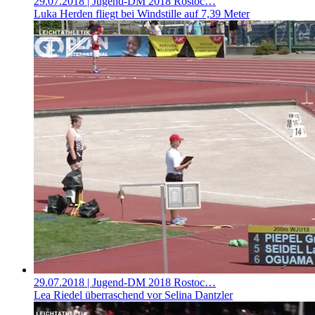
29.07.2018
| Jugend-DM 2018 Rostoc…
Luka Herden fliegt bei Windstille auf 7,39 Meter
29.07.2018
| Jugend-DM 2018 Rostoc…
Lea Riedel überraschend vor Selina Dantzler