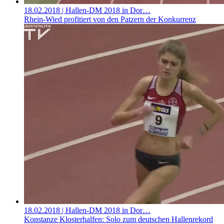
18.02.2018
| Hallen-DM 2018 in Dor…
Rhein-Wied profitiert von den Patzern der Konkurrenz
18.02.2018
| Hallen-DM 2018 in Dor…
Konstanze Klosterhalfen: Solo zum deutschen Hallenrekord