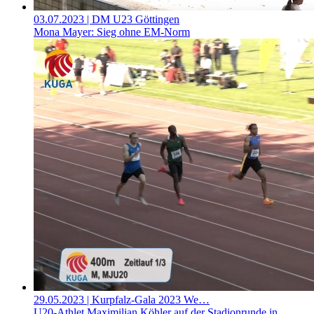
03.07.2023
| DM U23 Göttingen
Mona Mayer: Sieg ohne EM-Norm
29.05.2023
| Kurpfalz-Gala 2023 We…
U20-Athlet Maximilian Köhler auf der Stadionrunde in