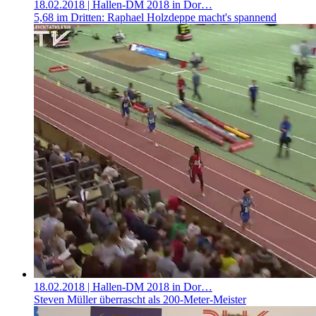
18.02.2018
| Hallen-DM 2018 in Dor…
5,68 im Dritten: Raphael Holzdeppe macht's spannend
18.02.2018
| Hallen-DM 2018 in Dor…
Steven Müller überrascht als 200-Meter-Meister