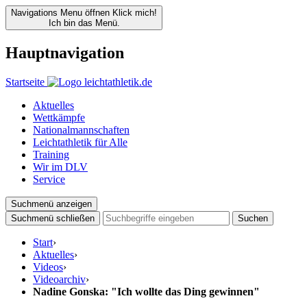
Navigations Menu öffnen
Klick mich!
Ich bin das Menü.
Hauptnavigation
Startseite
Aktuelles
Wettkämpfe
Nationalmannschaften
Leichtathletik für Alle
Training
Wir im DLV
Service
Suchmenü anzeigen
Suchmenü schließen
Suchen
Start
›
Aktuelles
›
Videos
›
Videoarchiv
›
Nadine Gonska: "Ich wollte das Ding gewinnen"