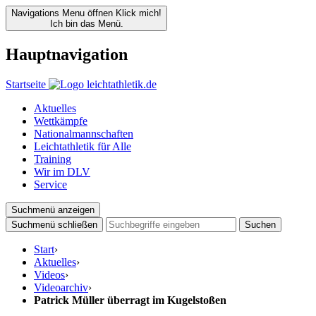
Navigations Menu öffnen
Klick mich!
Ich bin das Menü.
Hauptnavigation
Startseite
Aktuelles
Wettkämpfe
Nationalmannschaften
Leichtathletik für Alle
Training
Wir im DLV
Service
Suchmenü anzeigen
Suchmenü schließen
Suchen
Start
›
Aktuelles
›
Videos
›
Videoarchiv
›
Patrick Müller überragt im Kugelstoßen