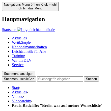
Navigations Menu öffnen
Klick mich!
Ich bin das Menü.
Hauptnavigation
Startseite
Aktuelles
Wettkämpfe
Nationalmannschaften
Leichtathletik für Alle
Training
Wir im DLV
Service
Suchmenü anzeigen
Suchmenü schließen
Suchen
Start
›
Aktuelles
›
Videos
›
Videoarchiv
›
Paula Radcliffe: "Berlin war auf meiner Wunschliste"