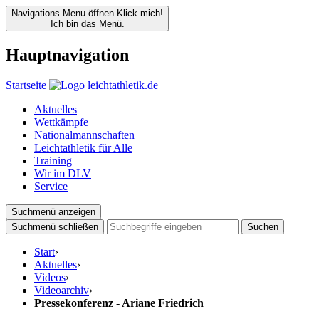
Navigations Menu öffnen
Klick mich!
Ich bin das Menü.
Hauptnavigation
Startseite
Aktuelles
Wettkämpfe
Nationalmannschaften
Leichtathletik für Alle
Training
Wir im DLV
Service
Suchmenü anzeigen
Suchmenü schließen
Suchen
Start
›
Aktuelles
›
Videos
›
Videoarchiv
›
Pressekonferenz - Ariane Friedrich