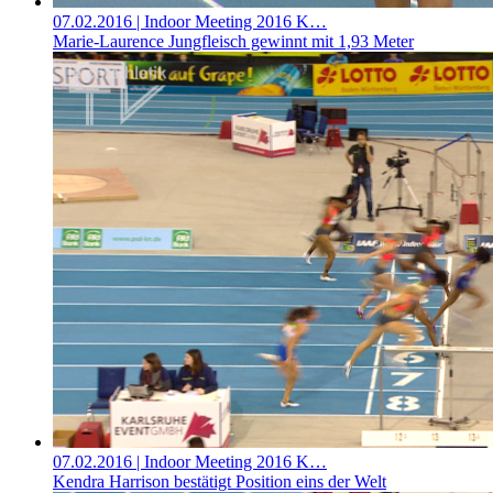
07.02.2016
| Indoor Meeting 2016 K…
Marie-Laurence Jungfleisch gewinnt mit 1,93 Meter
07.02.2016
| Indoor Meeting 2016 K…
Kendra Harrison bestätigt Position eins der Welt