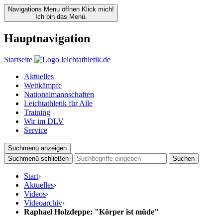
Navigations Menu öffnen
Klick mich!
Ich bin das Menü.
Hauptnavigation
Startseite
Aktuelles
Wettkämpfe
Nationalmannschaften
Leichtathletik für Alle
Training
Wir im DLV
Service
Suchmenü anzeigen
Suchmenü schließen
Suchen
Start
›
Aktuelles
›
Videos
›
Videoarchiv
›
Raphael Holzdeppe: "Körper ist müde"