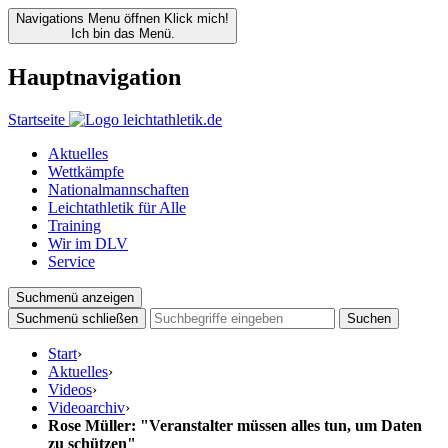
Navigations Menu öffnen
Klick mich!
Ich bin das Menü.
Hauptnavigation
Startseite
Aktuelles
Wettkämpfe
Nationalmannschaften
Leichtathletik für Alle
Training
Wir im DLV
Service
Suchmenü anzeigen
Suchmenü schließen
Suchen
Start
›
Aktuelles
›
Videos
›
Videoarchiv
›
Rose Müller: "Veranstalter müssen alles tun, um Daten
zu schützen"