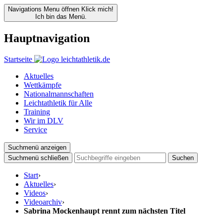
Navigations Menu öffnen
Klick mich!
Ich bin das Menü.
Hauptnavigation
Startseite
Aktuelles
Wettkämpfe
Nationalmannschaften
Leichtathletik für Alle
Training
Wir im DLV
Service
Suchmenü anzeigen
Suchmenü schließen
Suchen
Start
›
Aktuelles
›
Videos
›
Videoarchiv
›
Sabrina Mockenhaupt rennt zum nächsten Titel