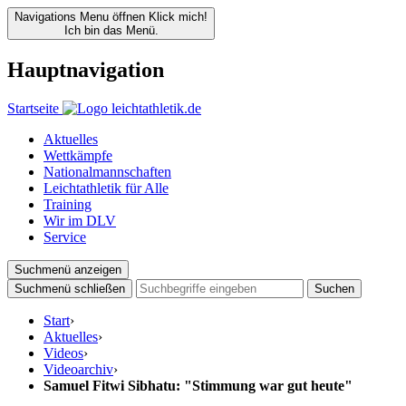
Navigations Menu öffnen
Klick mich!
Ich bin das Menü.
Hauptnavigation
Startseite
Aktuelles
Wettkämpfe
Nationalmannschaften
Leichtathletik für Alle
Training
Wir im DLV
Service
Suchmenü anzeigen
Suchmenü schließen
Suchen
Start
›
Aktuelles
›
Videos
›
Videoarchiv
›
Samuel Fitwi Sibhatu: "Stimmung war gut heute"