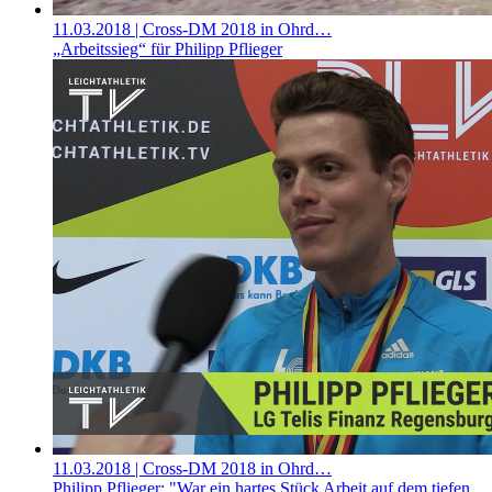
11.03.2018
| Cross-DM 2018 in Ohrd…
„Arbeitssieg“ für Philipp Pflieger
11.03.2018
| Cross-DM 2018 in Ohrd…
Philipp Pflieger: "War ein hartes Stück Arbeit auf dem tiefen