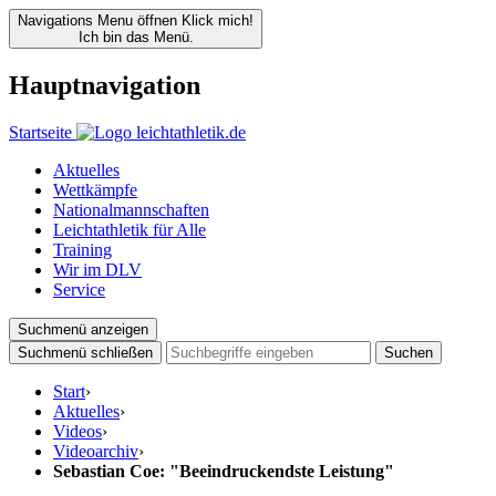
Navigations Menu öffnen
Klick mich!
Ich bin das Menü.
Hauptnavigation
Startseite
Aktuelles
Wettkämpfe
Nationalmannschaften
Leichtathletik für Alle
Training
Wir im DLV
Service
Suchmenü anzeigen
Suchmenü schließen
Suchen
Start
›
Aktuelles
›
Videos
›
Videoarchiv
›
Sebastian Coe: "Beeindruckendste Leistung"