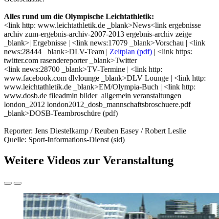
Alles rund um die Olympische Leichtathletik:
<link http: www.leichtathletik.de _blank>News<link ergebnisse
archiv zum-ergebnis-archiv-2007-2013 ergebnis-archiv zeige
_blank>| Ergebnisse | <link news:17079 _blank>Vorschau | <link
news:28444 _blank>DLV-Team |
Zeitplan (pdf)
| <link https:
twitter.com rasendereporter _blank>Twitter
<link news:28700 _blank>TV-Termine | <link http:
www.facebook.com dlvlounge _blank>DLV Lounge | <link http:
www.leichtathletik.de _blank>EM/Olympia-Buch | <link http:
www.dosb.de fileadmin bilder_allgemein veranstaltungen
london_2012 london2012_dosb_mannschaftsbroschuere.pdf
_blank>DOSB-Teambroschüre (pdf)
Reporter: Jens Diestelkamp / Reuben Easey / Robert Leslie
Quelle: Sport-Informations-Dienst (sid)
Weitere Videos zur Veranstaltung