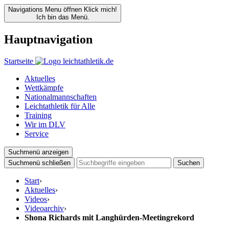
Navigations Menu öffnen
Klick mich!
Ich bin das Menü.
Hauptnavigation
Startseite
Aktuelles
Wettkämpfe
Nationalmannschaften
Leichtathletik für Alle
Training
Wir im DLV
Service
Suchmenü anzeigen
Suchmenü schließen
Suchen
Start
›
Aktuelles
›
Videos
›
Videoarchiv
›
Shona Richards mit Langhürden-Meetingrekord