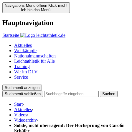
Navigations Menu öffnen
Klick mich!
Ich bin das Menü.
Hauptnavigation
Startseite
Aktuelles
Wettkämpfe
Nationalmannschaften
Leichtathletik für Alle
Training
Wir im DLV
Service
Suchmenü anzeigen
Suchmenü schließen
Suchen
Start
›
Aktuelles
›
Videos
›
Videoarchiv
›
Solide, nicht überragend: Der Hochsprung von Carolin
Schäfer