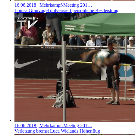
16.06.2018
| Mehrkampf-Meeting 201…
Louisa Grauvogel pulverisiert persönliche Bestleistung
16.06.2018
| Mehrkampf-Meeting 201…
Verletzung bremst Luca Wielands Höhenflug