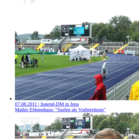
07.08.2011
| Jugend-DM in Jena
Mathis Ebbinghaus: "Surfen als Vorbereitung"