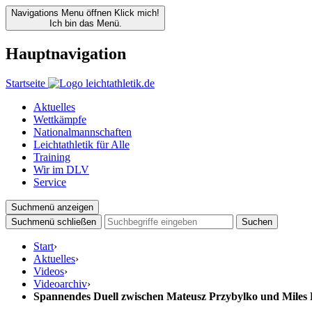
Navigations Menu öffnen
Klick mich!
Ich bin das Menü.
Hauptnavigation
Startseite
Aktuelles
Wettkämpfe
Nationalmannschaften
Leichtathletik für Alle
Training
Wir im DLV
Service
Suchmenü anzeigen
Suchmenü schließen
Suchen
Start
›
Aktuelles
›
Videos
›
Videoarchiv
›
Spannendes Duell zwischen Mateusz Przybylko und Miles