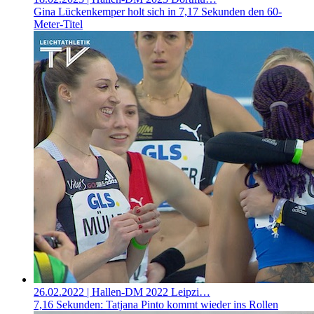
Gina Lückenkemper holt sich in 7,17 Sekunden den 60-
Meter-Titel
26.02.2022
| Hallen-DM 2022 Leipzi…
7,16 Sekunden: Tatjana Pinto kommt wieder ins Rollen