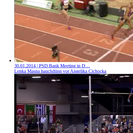
30.01.2014
| PSD Bank Meeting in D…
Lenka Masna hauchdünn vor Angelika Cichocka