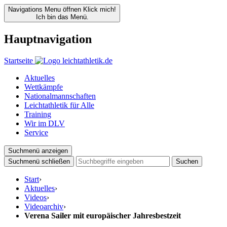
Navigations Menu öffnen
Klick mich!
Ich bin das Menü.
Hauptnavigation
Startseite
Aktuelles
Wettkämpfe
Nationalmannschaften
Leichtathletik für Alle
Training
Wir im DLV
Service
Suchmenü anzeigen
Suchmenü schließen
Suchen
Start
›
Aktuelles
›
Videos
›
Videoarchiv
›
Verena Sailer mit europäischer Jahresbestzeit