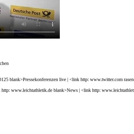
schen
25 blank>Pressekonferenzen live | <link http: www.twitter.com rasende
link http: www.leichtathletik.de blank>News | <link http: www.leicht