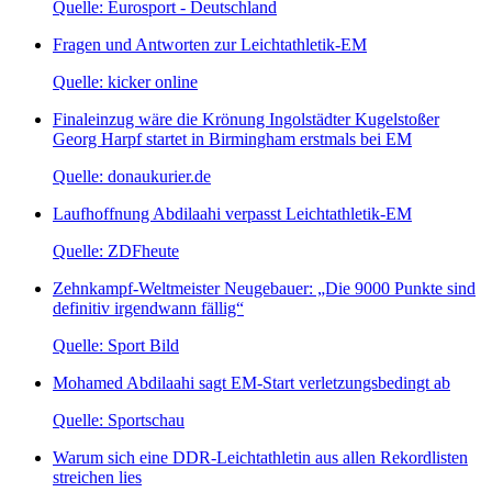
Quelle: Eurosport - Deutschland
Fragen und Antworten zur Leichtathletik-EM
Quelle: kicker online
Finaleinzug wäre die Krönung Ingolstädter Kugelstoßer
Georg Harpf startet in Birmingham erstmals bei EM
Quelle: donaukurier.de
Laufhoffnung Abdilaahi verpasst Leichtathletik-EM
Quelle: ZDFheute
Zehnkampf-Weltmeister Neugebauer: „Die 9000 Punkte sind
definitiv irgendwann fällig“
Quelle: Sport Bild
Mohamed Abdilaahi sagt EM-Start verletzungsbedingt ab
Quelle: Sportschau
Warum sich eine DDR-Leichtathletin aus allen Rekordlisten
streichen lies