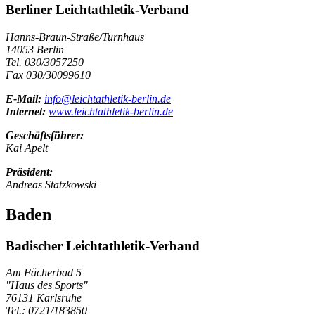
Berliner Leichtathletik-Verband
Hanns-Braun-Straße/Turnhaus
14053 Berlin
Tel. 030/3057250
Fax 030/30099610
E-Mail:
info@leichtathletik-berlin.de
Internet:
www.leichtathletik-berlin.de
Geschäftsführer:
Kai Apelt
Präsident:
Andreas Statzkowski
Baden
Badischer Leichtathletik-Verband
Am Fächerbad 5
"Haus des Sports"
76131 Karlsruhe
Tel.: 0721/183850