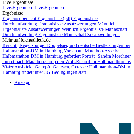
Live-Ergebnisse
Live-Ergebnisse
Live-Ergebnisse
Ergebnisse
Ergebnisübersicht
Ergebnisliste (pdf)
Ergebnisliste
Durchlaufwertung
Ergebnisliste Zusatzwertungen Männlich
Ergebnisliste Zusatzwertungen Weiblich
Ergebnisliste Mannschaft
Durchlaufwertung
Ergebnisliste Mannschaft Zusatzwertungen
Mehr auf leichtathletik.de
Bericht | Regensburger Doppelsieg und deutsche Bestleistungen bei
Halbmarathon-DM in Hamburg
Vorschau | Marathon-Asse bei
Halbmarathon-DM in Hamburg gefordert
Porträt | Sandra Morchner
nimmt nach Marathon-Coup den W50-Rekord im Halbmarathon ins
Visier
Ausblick | Geimpft, Genesen, Getestet: Halbmarathon-DM in
Hamburg findet unter 3G-Bedingungen statt
Anzeige