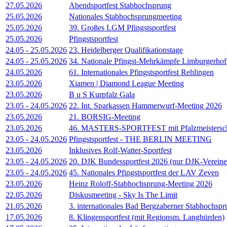
27.05.2026
Abendsportfest Stabhochsprung
25.05.2026
Nationales Stabhochsprungmeeting
25.05.2026
39. Großes LGM Pfingstsportfest
25.05.2026
Pfingstsportfest
24.05
-
25.05.2026
23. Heidelberger Qualifikationstage
24.05
-
25.05.2026
34. Nationale Pfingst-Mehrkämpfe Limburgerhof
24.05.2026
61. Internationales Pfingstsportfest Rehlingen
23.05.2026
Xiamen | Diamond League Meeting
23.05.2026
B u S Kurpfalz Gala
23.05
-
24.05.2026
22. Int. Sparkassen Hammerwurf-Meeting 2026
23.05.2026
21. BORSIG-Meeting
23.05.2026
46. MASTERS-SPORTFEST mit Pfalzmeisterscha
23.05
-
24.05.2026
Pfingstsportfest - THE BERLIN MEETING
23.05.2026
Inklusives Rolf-Watter-Sportfest
23.05
-
24.05.2026
20. DJK Bundessportfest 2026 (nur DJK-Vereine
23.05
-
24.05.2026
45. Nationales Pfingstsportfest der LAV Zeven
23.05.2026
Heinz Roloff-Stabhochsprung-Meeting 2026
22.05.2026
Diskusmeeting - Sky Is The Limit
21.05.2026
3. internationales Bad Bergzaberner Stabhochsp
17.05.2026
8. Klingensportfest (mit Regionsm. Langhürden)