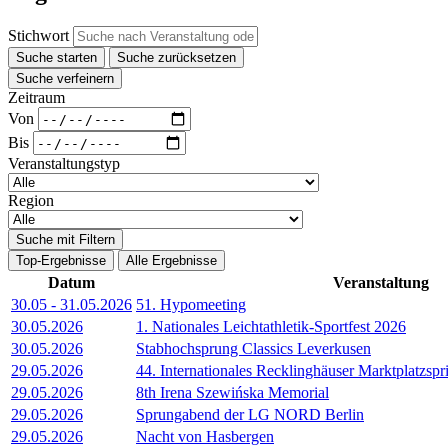
Stichwort
Suche starten
Suche zurücksetzen
Suche verfeinern
Zeitraum
Von
Bis
Veranstaltungstyp
Region
Suche mit Filtern
Top-Ergebnisse
Alle Ergebnisse
Datum
Veranstaltung
30.05
-
31.05.2026
51. Hypomeeting
30.05.2026
1. Nationales Leichtathletik-Sportfest 2026
30.05.2026
Stabhochsprung Classics Leverkusen
29.05.2026
44. Internationales Recklinghäuser Marktplatzspr
29.05.2026
8th Irena Szewińska Memorial
29.05.2026
Sprungabend der LG NORD Berlin
29.05.2026
Nacht von Hasbergen