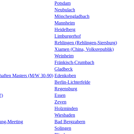
Potsdam
Neubulach
Mönchengladbach
Mannheim
Heidelberg
Limburgerhof
Rehlingen (Rehlingen-Siersburg)
Xiamen (China, Volksrepublik)
Weinheim
Fränkisch-Crumbach
Gladbeck
ften Masters (M/W 30-90)
Edenkoben
Berlin-Lichterfelde
Regensburg
!)
Essen
Zeven
Holzminden
Wiesbaden
rung-Meeting
Bad Bergzabern
Solingen