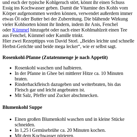
und euch der typische Kohlgeruch stört, könnt ihr einen Schuss
Essig ins Kochwasser geben. Damit die Vitamine des Kohls vom
Körper aufgenommen werden können, verwendet außerdem immer
etwas Öl oder Butter bei der Zubereitung. Die blähende Wirkung
vieler Kohlsorten könnt ihr lindern, indem ihr Anis, Fenchel
oder
Kümmel
hinzugebt oder nach einer Kohlmahlzeit einen Tee
aus Fenchel, Kümmel oder Kamille trinkt.
Hier zwei Rezepttipps von David Storl. „Beides leichte und schnelle
Herbst-Gerichte und beide mega lecker“, wie er selbst sagt.
Rosenkohl-Pfanne (Zutatenmenge je nach Appetit)
Rosenkohl waschen und halbieren.
In der Pfanne in Ghee bei mittlerer Hitze ca. 10 Minuten
braten.
Rinderhackfleisch dazugeben und weiterbraten, bis das
Fleisch gar und leicht angebraten ist.
Mit Salz, Pfeffer und Zucker abschmecken.
Blumenkohl Suppe
Einen großen Blumenkohl waschen und in kleine Stücke
schneiden.
In 1,25 l Gemüsebrühe ca. 20 Minuten kochen.
Mit dem Kochwasser pürieren.