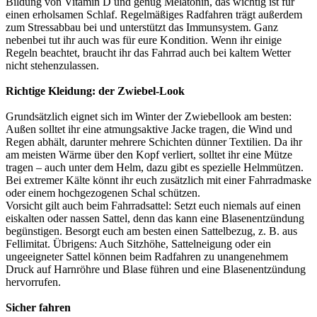
Bildung von Vitamin D und genug Melatonin, das wichtig ist für
einen erholsamen Schlaf. Regelmäßiges Radfahren trägt außerdem
zum Stressabbau bei und unterstützt das Immunsystem. Ganz
nebenbei tut ihr auch was für eure Kondition. Wenn ihr einige
Regeln beachtet, braucht ihr das Fahrrad auch bei kaltem Wetter
nicht stehenzulassen.
Richtige Kleidung: der Zwiebel-Look
Grundsätzlich eignet sich im Winter der Zwiebellook am besten:
Außen solltet ihr eine atmungsaktive Jacke tragen, die Wind und
Regen abhält, darunter mehrere Schichten dünner Textilien. Da ihr
am meisten Wärme über den Kopf verliert, solltet ihr eine Mütze
tragen – auch unter dem Helm, dazu gibt es spezielle Helmmützen.
Bei extremer Kälte könnt ihr euch zusätzlich mit einer Fahrradmaske
oder einem hochgezogenen Schal schützen.
Vorsicht gilt auch beim Fahrradsattel: Setzt euch niemals auf einen
eiskalten oder nassen Sattel, denn das kann eine Blasenentzündung
begünstigen. Besorgt euch am besten einen Sattelbezug, z. B. aus
Fellimitat. Übrigens: Auch Sitzhöhe, Sattelneigung oder ein
ungeeigneter Sattel können beim Radfahren zu unangenehmem
Druck auf Harnröhre und Blase führen und eine Blasenentzündung
hervorrufen.
Sicher fahren