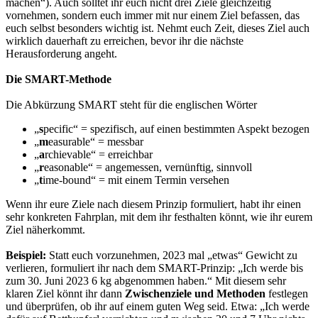
machen“). Auch solltet ihr euch nicht drei Ziele gleichzeitig
vornehmen, sondern euch immer mit nur einem Ziel befassen, das
euch selbst besonders wichtig ist. Nehmt euch Zeit, dieses Ziel auch
wirklich dauerhaft zu erreichen, bevor ihr die nächste
Herausforderung angeht.
Die SMART-Methode
Die Abkürzung SMART steht für die englischen Wörter
„
s
pecific“ = spezifisch, auf einen bestimmten Aspekt bezogen
„
m
easurable“ = messbar
„
a
rchievable“ = erreichbar
„
r
easonable“ = angemessen, vernünftig, sinnvoll
„
t
ime-bound“ = mit einem Termin versehen
Wenn ihr eure Ziele nach diesem Prinzip formuliert, habt ihr einen
sehr konkreten Fahrplan, mit dem ihr festhalten könnt, wie ihr eurem
Ziel näherkommt.
Beispiel:
Statt euch vorzunehmen, 2023 mal „etwas“ Gewicht zu
verlieren, formuliert ihr nach dem SMART-Prinzip: „Ich werde bis
zum 30. Juni 2023 6 kg abgenommen haben.“ Mit diesem sehr
klaren Ziel könnt ihr dann
Zwischenziele und Methoden
festlegen
und überprüfen, ob ihr auf einem guten Weg seid. Etwa: „Ich werde