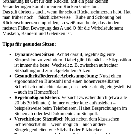
Sitzhaltung ist Gift für den Rücken. Mit ein paar kleinen
Veränderungen könnt ihr eurem Rücken Gutes tun.
Das gilt übrigens auch, wenn ihr schon Rückenschmerzen habt. Hat
man früher noch – fälschlicherweise – Ruhe und Schonung bei
Rückenschmerzen empfohlen, so weiß man heute, dass in den
meisten Fällen Bewegung das A und O für die Wirbelsäule samt
Muskeln, Bändern und Gelenken ist.
Tipps für gesundes Sitzen:
Dynamisches Sitzen
: Achtet darauf, regelmäßig eure
Sitzposition zu verändern. Dabei gilt: Die nächste Sitzposition
ist immer die beste. Wechselt z. B. zwischen aufrechter
Sitzhaltung und zurückgelehntem Sitzen.
Gesundheitsfördernde Arbeitsumgebung
: Nutzt einen
ergonomischen Bürostuhl und einen höhenverstellbaren
Schreitisch und achtet darauf, dass beides richtig eingestellt ist
– auch im Homeoffice!
Regelmäßig aufstehen
: Versucht zwischendurch (etwa alle
20 bis 30 Minuten), immer wieder kurz aufzustehen –
beispielsweise beim Telefonieren. Haltet Besprechungen im
Stehen ab oder lest Dokumente am Stehpult.
Verschiedene Sitzmöbel
: Nutzt neben dem klassischen
Schreibtischstuhl – wenn möglich – auch andere
Sitzgelegenheiten wie Sitzball oder Pilzhocker.