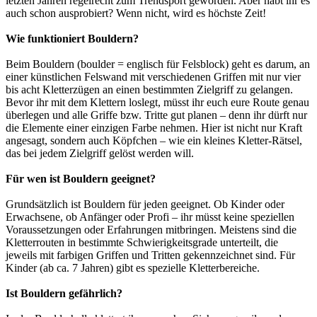
letzten Jahren regelrecht zum Trendsport geworden. Aber habt ihr es
auch schon ausprobiert? Wenn nicht, wird es höchste Zeit!
Wie funktioniert Bouldern?
Beim Bouldern (boulder = englisch für Felsblock) geht es darum, an
einer künstlichen Felswand mit verschiedenen Griffen mit nur vier
bis acht Kletterzügen an einen bestimmten Zielgriff zu gelangen.
Bevor ihr mit dem Klettern loslegt, müsst ihr euch eure Route genau
überlegen und alle Griffe bzw. Tritte gut planen – denn ihr dürft nur
die Elemente einer einzigen Farbe nehmen. Hier ist nicht nur Kraft
angesagt, sondern auch Köpfchen – wie ein kleines Kletter-Rätsel,
das bei jedem Zielgriff gelöst werden will.
Für wen ist Bouldern geeignet?
Grundsätzlich ist Bouldern für jeden geeignet. Ob Kinder oder
Erwachsene, ob Anfänger oder Profi – ihr müsst keine speziellen
Voraussetzungen oder Erfahrungen mitbringen. Meistens sind die
Kletterrouten in bestimmte Schwierigkeitsgrade unterteilt, die
jeweils mit farbigen Griffen und Tritten gekennzeichnet sind. Für
Kinder (ab ca. 7 Jahren) gibt es spezielle Kletterbereiche.
Ist Bouldern gefährlich?