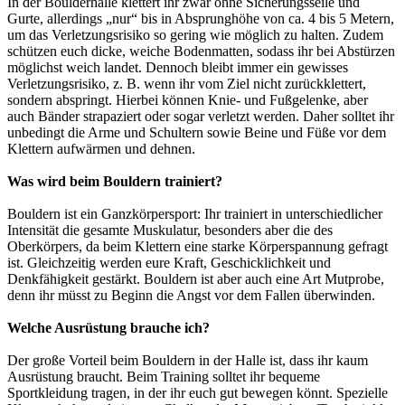
In der Boulderhalle klettert ihr zwar ohne Sicherungsseile und
Gurte, allerdings „nur“ bis in Absprunghöhe von ca. 4 bis 5 Metern,
um das Verletzungsrisiko so gering wie möglich zu halten. Zudem
schützen euch dicke, weiche Bodenmatten, sodass ihr bei Abstürzen
möglichst weich landet. Dennoch bleibt immer ein gewisses
Verletzungsrisiko, z. B. wenn ihr vom Ziel nicht zurückklettert,
sondern abspringt. Hierbei können Knie- und Fußgelenke, aber
auch Bänder strapaziert oder sogar verletzt werden. Daher solltet ihr
unbedingt die Arme und Schultern sowie Beine und Füße vor dem
Klettern aufwärmen und dehnen.
Was wird beim Bouldern trainiert?
Bouldern ist ein Ganzkörpersport: Ihr trainiert in unterschiedlicher
Intensität die gesamte Muskulatur, besonders aber die des
Oberkörpers, da beim Klettern eine starke Körperspannung gefragt
ist. Gleichzeitig werden eure Kraft, Geschicklichkeit und
Denkfähigkeit gestärkt. Bouldern ist aber auch eine Art Mutprobe,
denn ihr müsst zu Beginn die Angst vor dem Fallen überwinden.
Welche Ausrüstung brauche ich?
Der große Vorteil beim Bouldern in der Halle ist, dass ihr kaum
Ausrüstung braucht. Beim Training solltet ihr bequeme
Sportkleidung tragen, in der ihr euch gut bewegen könnt. Spezielle