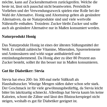
möchte, kann auf Zuckeralternativen zurückgreifen. Welche die
beste ist, lässt sich pauschal nicht beantworten. Persönliche
Vorlieben und der Verwendungszweck spielen eine Rolle bei der
Wahl der Alternative. Honig und Ahornsirup gelten als gesündere
Alternativen, da sie Naturprodukte sind und viele wertvolle
Nährstoffe enthalten. Trotzdem: Zucker bleibt Zucker und sollte
auch als gesündere Alternative nur in Maßen konsumiert werden.
Naturprodukt Honig
Das Naturprodukt Honig ist eines der ältesten Süßungsmittel der
Welt. Er enthält zahlreiche Vitamine, Mineralien, Spurenelemente
und Aminosäuren und wirkt sogar antibakteriell und
entzündungshemmend. Da Honig aber zu über 80 Prozent aus
Zucker besteht, solltet ihr ihn besser nur in Maßen konsumieren.
Gut für Diabetiker: Stevia
Stevia hat etwa 200- bis 300-mal mehr Süßkraft als
Haushaltszucker. Winzige Mengen süßen daher schon sehr stark.
Der Geschmack ist für viele gewöhnungsbedürftig, da Stevia leicht
bitter bis lakritzartig schmeckt. Allerdings hat Stevia kaum bis keine
Kalorien, schont die Zähne und lässt den Blutzuckerspiegel nicht
steigen, weshalb es gut für Diabetiker geeignet ist.