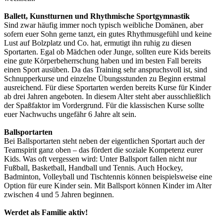
Ballett, Kunstturnen und Rhythmische Sportgymnastik
Sind zwar häufig immer noch typisch weibliche Domänen, aber
sofern euer Sohn gerne tanzt, ein gutes Rhythmusgefühl und keine
Lust auf Bolzplatz und Co. hat, ermutigt ihn ruhig zu diesen
Sportarten. Egal ob Mädchen oder Junge, sollten eure Kids bereits
eine gute Körperbeherrschung haben und im besten Fall bereits
einen Sport ausüben. Da das Training sehr anspruchsvoll ist, sind
Schnupperkurse und einzelne Übungsstunden zu Beginn erstmal
ausreichend. Für diese Sportarten werden bereits Kurse für Kinder
ab drei Jahren angeboten. In diesem Alter steht aber ausschließlich
der Spaßfaktor im Vordergrund. Für die klassischen Kurse sollte
euer Nachwuchs ungefähr 6 Jahre alt sein.
Ballsportarten
Bei Ballsportarten steht neben der eigentlichen Sportart auch der
Teamspirit ganz oben – das fördert die soziale Kompetenz eurer
Kids. Was oft vergessen wird: Unter Ballsport fallen nicht nur
Fußball, Basketball, Handball und Tennis. Auch Hockey,
Badminton, Volleyball und Tischtennis können beispielsweise eine
Option für eure Kinder sein. Mit Ballsport können Kinder im Alter
zwischen 4 und 5 Jahren beginnen.
Werdet als Familie aktiv!