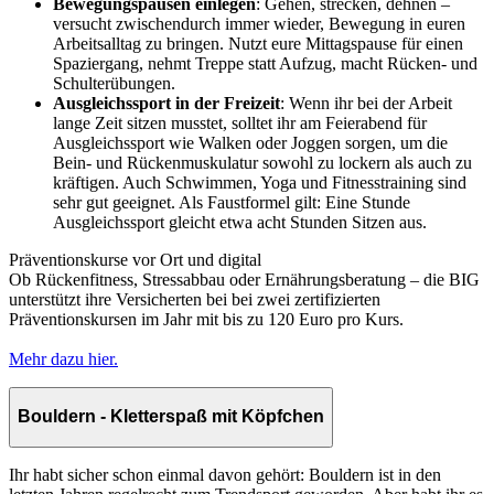
Bewegungspausen einlegen
: Gehen, strecken, dehnen –
versucht zwischendurch immer wieder, Bewegung in euren
Arbeitsalltag zu bringen. Nutzt eure Mittagspause für einen
Spaziergang, nehmt Treppe statt Aufzug, macht Rücken- und
Schulterübungen.
Ausgleichssport in der Freizeit
: Wenn ihr bei der Arbeit
lange Zeit sitzen musstet, solltet ihr am Feierabend für
Ausgleichssport wie Walken oder Joggen sorgen, um die
Bein- und Rückenmuskulatur sowohl zu lockern als auch zu
kräftigen. Auch Schwimmen, Yoga und Fitnesstraining sind
sehr gut geeignet. Als Faustformel gilt: Eine Stunde
Ausgleichssport gleicht etwa acht Stunden Sitzen aus.
Präventionskurse vor Ort und digital
Ob Rückenfitness, Stressabbau oder Ernährungsberatung – die BIG
unterstützt ihre Versicherten bei bei zwei zertifizierten
Präventionskursen im Jahr mit bis zu 120 Euro pro Kurs.
Mehr dazu hier.
Bouldern - Kletterspaß mit Köpfchen
Ihr habt sicher schon einmal davon gehört: Bouldern ist in den