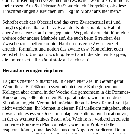
dafür auf Betthupferl verzichten und zwischen 20 und 7 Uhr nichts
mehr essen. Am 28. Februar 2023 werde ich überprüfen, ob diese
Einschränkungen ausreichen um 1 kg im Monat abzunehmen.“
Schreibt euch das Oberziel und das erste Zwischenziel auf und
hängt es gut sichtbar auf – z. B. an der Kühlschranktür. Habt ihr
euer Zwischenziel auf dem geplanten Weg nicht erreicht, führt eine
weitere oder andere Methode auf, die euch beim Erreichen des
Zwischenziels helfen könnte. Habt ihr das erste Zwischenziel
erreicht, formuliert und notiert das zweite usw. Kontrolliert euch
selbst ehrlich. Und ganz wichtig: Feiert auch die kleinen Etappen,
die ihr meistert – ihr könnt stolz auf euch sein!
Herausforderungen einplanen
Es gibt sicherlich Situationen, in denen euer Ziel in Gefahr gerät.
Wenn ihr z. B. fettärmer essen möchtet, eure Kolleginnen und
Kollegen aber einmal in der Woche alle gemeinsam in die Pommes-
Bude gehen, solltet ihr einen Plan parat haben, wie ihr mit dieser
Situation umgeht. Vermutlich möchtet ihr auf dieses Team-Event ja
nicht verzichten. Ihr könntet in diesem Fall vielleicht mitgehen, aber
etwas anderes essen. Oder ihr schlagt eine alternative Location vor,
in der es weniger fettiges Essen gibt. Wichtig ist, vorbereitet zu sein
und einen konkreten Plan zu haben, wie ihr in Problemfällen
reagieren könnt, ohne das Ziel aus den Augen zu verlieren. Denn