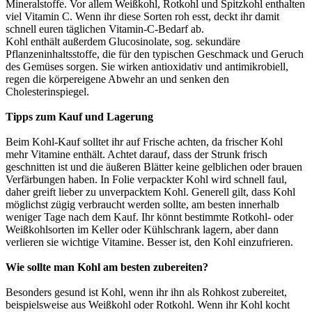
Mineralstoffe. Vor allem Weißkohl, Rotkohl und Spitzkohl enthalten
viel Vitamin C. Wenn ihr diese Sorten roh esst, deckt ihr damit
schnell euren täglichen Vitamin-C-Bedarf ab.
Kohl enthält außerdem Glucosinolate, sog. sekundäre
Pflanzeninhaltsstoffe, die für den typischen Geschmack und Geruch
des Gemüses sorgen. Sie wirken antioxidativ und antimikrobiell,
regen die körpereigene Abwehr an und senken den
Cholesterinspiegel.
Tipps zum Kauf und Lagerung
Beim Kohl-Kauf solltet ihr auf Frische achten, da frischer Kohl
mehr Vitamine enthält. Achtet darauf, dass der Strunk frisch
geschnitten ist und die äußeren Blätter keine gelblichen oder brauen
Verfärbungen haben. In Folie verpackter Kohl wird schnell faul,
daher greift lieber zu unverpacktem Kohl. Generell gilt, dass Kohl
möglichst zügig verbraucht werden sollte, am besten innerhalb
weniger Tage nach dem Kauf. Ihr könnt bestimmte Rotkohl- oder
Weißkohlsorten im Keller oder Kühlschrank lagern, aber dann
verlieren sie wichtige Vitamine. Besser ist, den Kohl einzufrieren.
Wie sollte man Kohl am besten zubereiten?
Besonders gesund ist Kohl, wenn ihr ihn als Rohkost zubereitet,
beispielsweise aus Weißkohl oder Rotkohl. Wenn ihr Kohl kocht