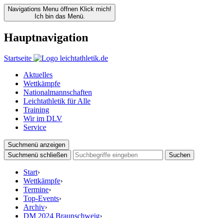
Navigations Menu öffnen
Klick mich!
Ich bin das Menü.
Hauptnavigation
Startseite
Aktuelles
Wettkämpfe
Nationalmannschaften
Leichtathletik für Alle
Training
Wir im DLV
Service
Suchmenü anzeigen
Suchmenü schließen
Suchen
Start
›
Wettkämpfe
›
Termine
›
Top-Events
›
Archiv
›
DM 2024 Braunschweig
›