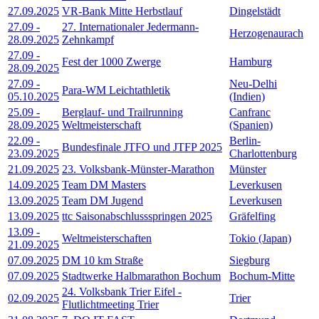
27.09.2025
VR-Bank Mitte Herbstlauf
Dingelstädt
27.09
-
27. Internationaler Jedermann-
Herzogenaurach
28.09.2025
Zehnkampf
27.09
-
Fest der 1000 Zwerge
Hamburg
28.09.2025
27.09
-
Neu-Delhi
Para-WM Leichtathletik
05.10.2025
(Indien)
25.09
-
Berglauf- und Trailrunning
Canfranc
28.09.2025
Weltmeisterschaft
(Spanien)
22.09
-
Berlin-
Bundesfinale JTFO und JTFP 2025
23.09.2025
Charlottenburg
21.09.2025
23. Volksbank-Münster-Marathon
Münster
14.09.2025
Team DM Masters
Leverkusen
13.09.2025
Team DM Jugend
Leverkusen
13.09.2025
ttc Saisonabschlussspringen 2025
Gräfelfing
13.09
-
Weltmeisterschaften
Tokio (Japan)
21.09.2025
07.09.2025
DM 10 km Straße
Siegburg
07.09.2025
Stadtwerke Halbmarathon Bochum
Bochum-Mitte
24. Volksbank Trier Eifel -
02.09.2025
Trier
Flutlichtmeeting Trier