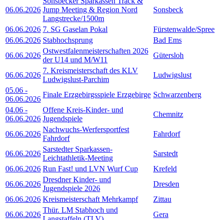
Sonsbecker Sparkassen Track &
06.06.2026
Jump Meeting & Region Nord
Sonsbeck
Langstrecke/1500m
06.06.2026
7. SG Gaselan Pokal
Fürstenwalde/Spree
06.06.2026
Stabhochsprung
Bad Ems
Ostwestfalenmeisterschaften 2026
06.06.2026
Gütersloh
der U14 und M/W11
7. Kreismeisterschaft des KLV
06.06.2026
Ludwigslust
Ludwigslust-Parchim
05.06
-
Finale Erzgebirgsspiele Erzgebirge
Schwarzenberg
06.06.2026
04.06
-
Offene Kreis-Kinder- und
Chemnitz
06.06.2026
Jugendspiele
Nachwuchs-Werfersportfest
06.06.2026
Fahrdorf
Fahrdorf
Sarstedter Sparkassen-
06.06.2026
Sarstedt
Leichtathletik-Meeting
06.06.2026
Run Fast! und LVN Wurf Cup
Krefeld
Dresdner Kinder- und
06.06.2026
Dresden
Jugendspiele 2026
06.06.2026
Kreismeisterschaft Mehrkampf
Zittau
Thür. LM Stabhoch und
06.06.2026
Gera
Langstaffeln (TLV)