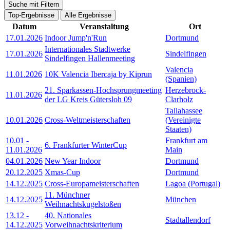
Suche mit Filtern
Top-Ergebnisse
Alle Ergebnisse
Datum
Veranstaltung
Ort
17.01.2026
Indoor Jump'n'Run
Dortmund
Internationales Stadtwerke
17.01.2026
Sindelfingen
Sindelfingen Hallenmeeting
Valencia
11.01.2026
10K Valencia Ibercaja by Kiprun
(Spanien)
21. Sparkassen-Hochsprungmeeting
Herzebrock-
11.01.2026
der LG Kreis Gütersloh 09
Clarholz
Tallahassee
10.01.2026
Cross-Weltmeisterschaften
(Vereinigte
Staaten)
10.01
-
Frankfurt am
6. Frankfurter WinterCup
11.01.2026
Main
04.01.2026
New Year Indoor
Dortmund
20.12.2025
Xmas-Cup
Dortmund
14.12.2025
Cross-Europameisterschaften
Lagoa (Portugal)
11. Münchner
14.12.2025
München
Weihnachtskugelstoßen
13.12
-
40. Nationales
Stadtallendorf
14.12.2025
Vorweihnachtskriterium