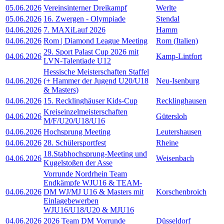
05.06.2026
Vereinsinterner Dreikampf
Werlte
05.06.2026
16. Zwergen - Olympiade
Stendal
04.06.2026
7. MAXiLauf 2026
Hamm
04.06.2026
Rom | Diamond League Meeting
Rom (Italien)
29. Sport Palast Cup 2026 mit
04.06.2026
Kamp-Lintfort
LVN-Talentiade U12
Hessische Meisterschaften Staffel
04.06.2026
(+ Hammer der Jugend U20/U18
Neu-Isenburg
& Masters)
04.06.2026
15. Recklinghäuser Kids-Cup
Recklinghausen
Kreiseinzelmeisterschaften
04.06.2026
Gütersloh
M/F/U20/U18/U16
04.06.2026
Hochsprung Meeting
Leutershausen
04.06.2026
28. Schülersportfest
Rheine
18.Stabhochsprung-Meeting und
04.06.2026
Weisenbach
Kugelstoßen der Asse
Vorrunde Nordrhein Team
Endkämpfe WJU16 & TEAM-
04.06.2026
DM WJ/MJ U16 & Masters mit
Korschenbroich
Einlagebewerben
WJU16/U18/U20 & MJU16
04.06.2026
2026 Team DM Vorrunde
Düsseldorf