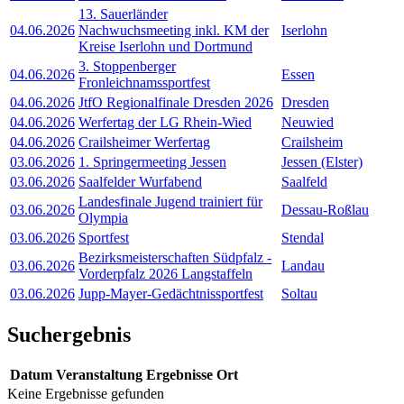
13. Sauerländer
04.06.2026
Nachwuchsmeeting inkl. KM der
Iserlohn
Kreise Iserlohn und Dortmund
3. Stoppenberger
04.06.2026
Essen
Fronleichnamssportfest
04.06.2026
JtfO Regionalfinale Dresden 2026
Dresden
04.06.2026
Werfertag der LG Rhein-Wied
Neuwied
04.06.2026
Crailsheimer Werfertag
Crailsheim
03.06.2026
1. Springermeeting Jessen
Jessen (Elster)
03.06.2026
Saalfelder Wurfabend
Saalfeld
Landesfinale Jugend trainiert für
03.06.2026
Dessau-Roßlau
Olympia
03.06.2026
Sportfest
Stendal
Bezirksmeisterschaften Südpfalz -
03.06.2026
Landau
Vorderpfalz 2026 Langstaffeln
03.06.2026
Jupp-Mayer-Gedächtnissportfest
Soltau
Suchergebnis
Datum
Veranstaltung
Ergebnisse
Ort
Keine Ergebnisse gefunden