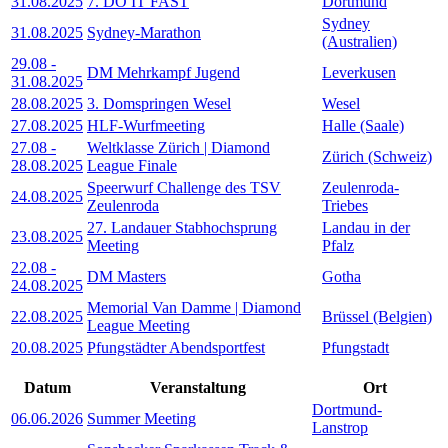
31.08.2025
7. DO IT FAST
Dortmund
Sydney
31.08.2025
Sydney-Marathon
(Australien)
29.08
-
DM Mehrkampf Jugend
Leverkusen
31.08.2025
28.08.2025
3. Domspringen Wesel
Wesel
27.08.2025
HLF-Wurfmeeting
Halle (Saale)
27.08
-
Weltklasse Zürich | Diamond
Zürich (Schweiz)
28.08.2025
League Finale
Speerwurf Challenge des TSV
Zeulenroda-
24.08.2025
Zeulenroda
Triebes
27. Landauer Stabhochsprung
Landau in der
23.08.2025
Meeting
Pfalz
22.08
-
DM Masters
Gotha
24.08.2025
Memorial Van Damme | Diamond
22.08.2025
Brüssel (Belgien)
League Meeting
20.08.2025
Pfungstädter Abendsportfest
Pfungstadt
Datum
Veranstaltung
Ort
Dortmund-
06.06.2026
Summer Meeting
Lanstrop