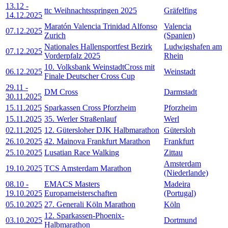
13.12
-
ttc Weihnachtsspringen 2025
Gräfelfing
14.12.2025
Maratón Valencia Trinidad Alfonso
Valencia
07.12.2025
Zurich
(Spanien)
Nationales Hallensportfest Bezirk
Ludwigshafen am
07.12.2025
Vorderpfalz 2025
Rhein
10. Volksbank WeinstadtCross mit
06.12.2025
Weinstadt
Finale Deutscher Cross Cup
29.11
-
DM Cross
Darmstadt
30.11.2025
15.11.2025
Sparkassen Cross Pforzheim
Pforzheim
15.11.2025
35. Werler Straßenlauf
Werl
02.11.2025
12. Gütersloher DJK Halbmarathon
Gütersloh
26.10.2025
42. Mainova Frankfurt Marathon
Frankfurt
25.10.2025
Lusatian Race Walking
Zittau
Amsterdam
19.10.2025
TCS Amsterdam Marathon
(Niederlande)
08.10
-
EMACS Masters
Madeira
19.10.2025
Europameisterschaften
(Portugal)
05.10.2025
27. Generali Köln Marathon
Köln
12. Sparkassen-Phoenix-
03.10.2025
Dortmund
Halbmarathon