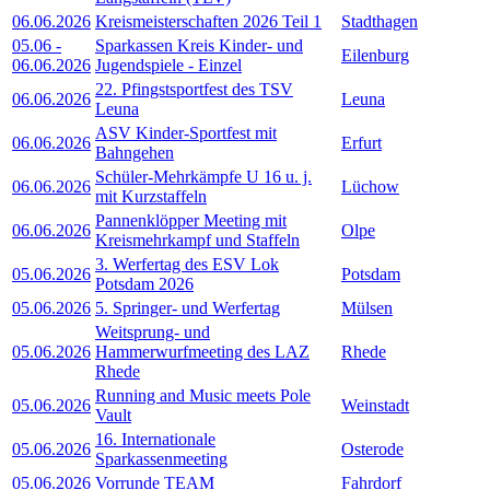
06.06.2026
Kreismeisterschaften 2026 Teil 1
Stadthagen
05.06
-
Sparkassen Kreis Kinder- und
Eilenburg
06.06.2026
Jugendspiele - Einzel
22. Pfingstsportfest des TSV
06.06.2026
Leuna
Leuna
ASV Kinder-Sportfest mit
06.06.2026
Erfurt
Bahngehen
Schüler-Mehrkämpfe U 16 u. j.
06.06.2026
Lüchow
mit Kurzstaffeln
Pannenklöpper Meeting mit
06.06.2026
Olpe
Kreismehrkampf und Staffeln
3. Werfertag des ESV Lok
05.06.2026
Potsdam
Potsdam 2026
05.06.2026
5. Springer- und Werfertag
Mülsen
Weitsprung- und
05.06.2026
Hammerwurfmeeting des LAZ
Rhede
Rhede
Running and Music meets Pole
05.06.2026
Weinstadt
Vault
16. Internationale
05.06.2026
Osterode
Sparkassenmeeting
05.06.2026
Vorrunde TEAM
Fahrdorf