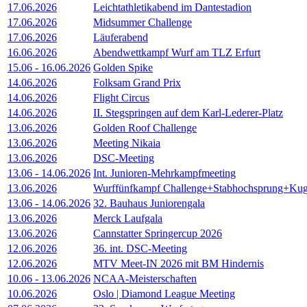
17.06.2026
Leichtathletikabend im Dantestadion
17.06.2026
Midsummer Challenge
17.06.2026
Läuferabend
16.06.2026
Abendwettkampf Wurf am TLZ Erfurt
15.06
-
16.06.2026
Golden Spike
14.06.2026
Folksam Grand Prix
14.06.2026
Flight Circus
14.06.2026
II. Stegspringen auf dem Karl-Lederer-Platz
13.06.2026
Golden Roof Challenge
13.06.2026
Meeting Nikaia
13.06.2026
DSC-Meeting
13.06
-
14.06.2026
Int. Junioren-Mehrkampfmeeting
13.06.2026
Wurffünfkampf Challenge+Stabhochsprung+Kug
13.06
-
14.06.2026
32. Bauhaus Juniorengala
13.06.2026
Merck Laufgala
13.06.2026
Cannstatter Springercup 2026
12.06.2026
36. int. DSC-Meeting
12.06.2026
MTV Meet-IN 2026 mit BM Hindernis
10.06
-
13.06.2026
NCAA-Meisterschaften
10.06.2026
Oslo | Diamond League Meeting