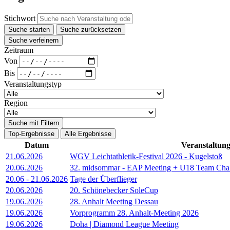
Stichwort
Suche starten
Suche zurücksetzen
Suche verfeinern
Zeitraum
Von
Bis
Veranstaltungstyp
Region
Suche mit Filtern
Top-Ergebnisse
Alle Ergebnisse
Datum
Veranstaltun
21.06.2026
WGV Leichtathletik-Festival 2026 - Kugelstoß
20.06.2026
32. midsommar - EAP Meeting + U18 Team Cha
20.06
-
21.06.2026
Tage der Überflieger
20.06.2026
20. Schönebecker SoleCup
19.06.2026
28. Anhalt Meeting Dessau
19.06.2026
Vorprogramm 28. Anhalt-Meeting 2026
19.06.2026
Doha | Diamond League Meeting