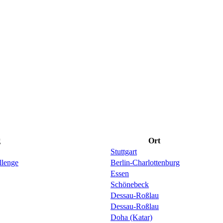
g
Ort
Stuttgart
llenge
Berlin-Charlottenburg
Essen
Schönebeck
Dessau-Roßlau
Dessau-Roßlau
Doha (Katar)