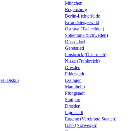
München
Regensburg
Berlin-Lichterfelde
Erfurt-Steigerwald
Ostrava (Tschechien)
Sollentuna (Schweden)
Düsseldorf
Geretsried
Innsbruck (Österreich)
Nizza (Frankreich)
Dresden
Filderstadt
el+Diskus
Essingen
Mannheim
Pfungstadt
Stuttgart
Dresden
Ingolstadt
Eugene (Vereinigte Staaten)
Oslo (Norwegen)