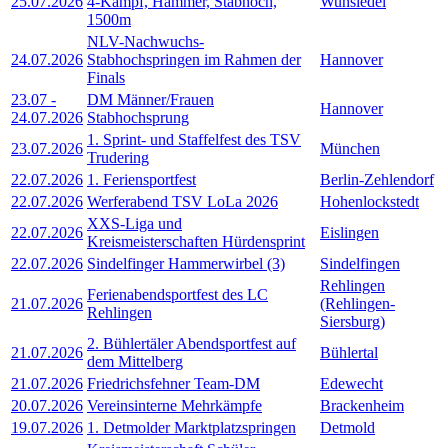
25.07.2026
4-Kampf, Hammer, Stabhoch,
Wunsiedel
1500m
NLV-Nachwuchs-
24.07.2026
Stabhochspringen im Rahmen der
Hannover
Finals
23.07
-
DM Männer/Frauen
Hannover
24.07.2026
Stabhochsprung
1. Sprint- und Staffelfest des TSV
23.07.2026
München
Trudering
22.07.2026
1. Feriensportfest
Berlin-Zehlendorf
22.07.2026
Werferabend TSV LoLa 2026
Hohenlockstedt
XXS-Liga und
22.07.2026
Eislingen
Kreismeisterschaften Hürdensprint
22.07.2026
Sindelfinger Hammerwirbel (3)
Sindelfingen
Rehlingen
Ferienabendsportfest des LC
21.07.2026
(Rehlingen-
Rehlingen
Siersburg)
2. Bühlertäler Abendsportfest auf
21.07.2026
Bühlertal
dem Mittelberg
21.07.2026
Friedrichsfehner Team-DM
Edewecht
20.07.2026
Vereinsinterne Mehrkämpfe
Brackenheim
19.07.2026
1. Detmolder Marktplatzspringen
Detmold