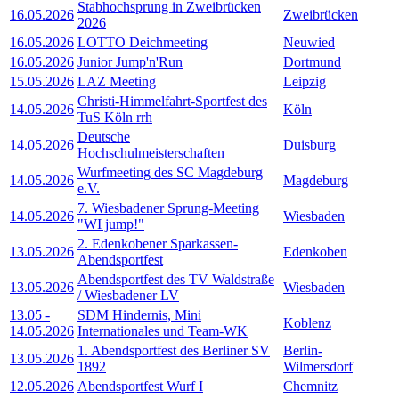
Stabhochsprung in Zweibrücken
16.05.2026
Zweibrücken
2026
16.05.2026
LOTTO Deichmeeting
Neuwied
16.05.2026
Junior Jump'n'Run
Dortmund
15.05.2026
LAZ Meeting
Leipzig
Christi-Himmelfahrt-Sportfest des
14.05.2026
Köln
TuS Köln rrh
Deutsche
14.05.2026
Duisburg
Hochschulmeisterschaften
Wurfmeeting des SC Magdeburg
14.05.2026
Magdeburg
e.V.
7. Wiesbadener Sprung-Meeting
14.05.2026
Wiesbaden
"WI jump!"
2. Edenkobener Sparkassen-
13.05.2026
Edenkoben
Abendsportfest
Abendsportfest des TV Waldstraße
13.05.2026
Wiesbaden
/ Wiesbadener LV
13.05
-
SDM Hindernis, Mini
Koblenz
14.05.2026
Internationales und Team-WK
1. Abendsportfest des Berliner SV
Berlin-
13.05.2026
1892
Wilmersdorf
12.05.2026
Abendsportfest Wurf I
Chemnitz