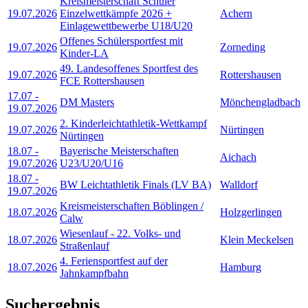
Kreismeisterschaft Schüler
19.07.2026
Einzelwettkämpfe 2026 +
Achern
Einlagewettbewerbe U18/U20
Offenes Schülersportfest mit
19.07.2026
Zorneding
Kinder-LA
49. Landesoffenes Sportfest des
19.07.2026
Rottershausen
FCE Rottershausen
17.07
-
DM Masters
Mönchengladbach
19.07.2026
2. Kinderleichtathletik-Wettkampf
19.07.2026
Nürtingen
Nürtingen
18.07
-
Bayerische Meisterschaften
Aichach
19.07.2026
U23/U20/U16
18.07
-
BW Leichtathletik Finals (LV BA)
Walldorf
19.07.2026
Kreismeisterschaften Böblingen /
18.07.2026
Holzgerlingen
Calw
Wiesenlauf - 22. Volks- und
18.07.2026
Klein Meckelsen
Straßenlauf
4. Feriensportfest auf der
18.07.2026
Hamburg
Jahnkampfbahn
Suchergebnis