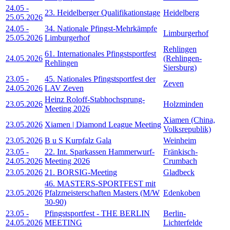
24.05
-
23. Heidelberger Qualifikationstage
Heidelberg
25.05.2026
24.05
-
34. Nationale Pfingst-Mehrkämpfe
Limburgerhof
25.05.2026
Limburgerhof
Rehlingen
61. Internationales Pfingstsportfest
24.05.2026
(Rehlingen-
Rehlingen
Siersburg)
23.05
-
45. Nationales Pfingstsportfest der
Zeven
24.05.2026
LAV Zeven
Heinz Roloff-Stabhochsprung-
23.05.2026
Holzminden
Meeting 2026
Xiamen (China,
23.05.2026
Xiamen | Diamond League Meeting
Volksrepublik)
23.05.2026
B u S Kurpfalz Gala
Weinheim
23.05
-
22. Int. Sparkassen Hammerwurf-
Fränkisch-
24.05.2026
Meeting 2026
Crumbach
23.05.2026
21. BORSIG-Meeting
Gladbeck
46. MASTERS-SPORTFEST mit
23.05.2026
Pfalzmeisterschaften Masters (M/W
Edenkoben
30-90)
23.05
-
Pfingstsportfest - THE BERLIN
Berlin-
24.05.2026
MEETING
Lichterfelde