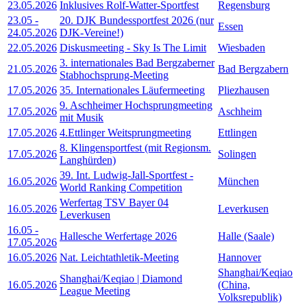
23.05.2026
Inklusives Rolf-Watter-Sportfest
Regensburg
23.05
-
20. DJK Bundessportfest 2026 (nur
Essen
24.05.2026
DJK-Vereine!)
22.05.2026
Diskusmeeting - Sky Is The Limit
Wiesbaden
3. internationales Bad Bergzaberner
21.05.2026
Bad Bergzabern
Stabhochsprung-Meeting
17.05.2026
35. Internationales Läufermeeting
Pliezhausen
9. Aschheimer Hochsprungmeeting
17.05.2026
Aschheim
mit Musik
17.05.2026
4.Ettlinger Weitsprungmeeting
Ettlingen
8. Klingensportfest (mit Regionsm.
17.05.2026
Solingen
Langhürden)
39. Int. Ludwig-Jall-Sportfest -
16.05.2026
München
World Ranking Competition
Werfertag TSV Bayer 04
16.05.2026
Leverkusen
Leverkusen
16.05
-
Hallesche Werfertage 2026
Halle (Saale)
17.05.2026
16.05.2026
Nat. Leichtathletik-Meeting
Hannover
Shanghai/Keqiao
Shanghai/Keqiao | Diamond
16.05.2026
(China,
League Meeting
Volksrepublik)