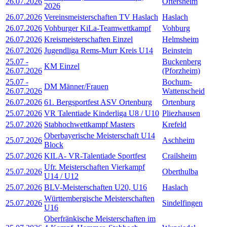
26.07.2026
Oftersheim
2026
26.07.2026
Vereinsmeisterschaften TV Haslach
Haslach
26.07.2026
Vohburger KiLa-Teamwettkampf
Vohburg
26.07.2026
Kreismeisterschaften Einzel
Helmsheim
26.07.2026
Jugendliga Rems-Murr Kreis U14
Beinstein
25.07
-
Buckenberg
KM Einzel
26.07.2026
(Pforzheim)
25.07
-
Bochum-
DM Männer/Frauen
26.07.2026
Wattenscheid
26.07.2026
61. Bergsportfest ASV Ortenburg
Ortenburg
25.07.2026
VR Talentiade Kinderliga U8 / U10
Pliezhausen
25.07.2026
Stabhochwettkampf Masters
Krefeld
Oberbayerische Meisterschaft U14
25.07.2026
Aschheim
Block
25.07.2026
KILA- VR-Talentiade Sportfest
Crailsheim
Ufr. Meisterschaften Vierkampf
25.07.2026
Oberthulba
U14 / U12
25.07.2026
BLV-Meisterschaften U20, U16
Haslach
Württembergische Meisterschaften
25.07.2026
Sindelfingen
U16
Oberfränkische Meisterschaften im