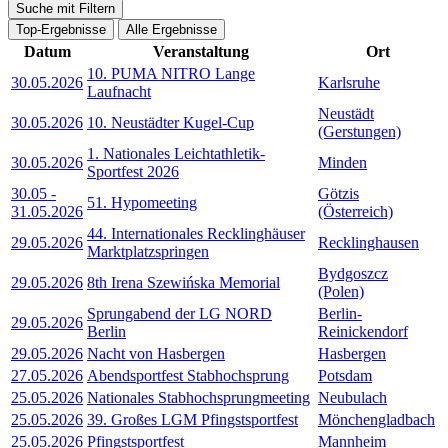
Suche mit Filtern
Top-Ergebnisse
Alle Ergebnisse
Datum
Veranstaltung
Ort
10. PUMA NITRO Lange
30.05.2026
Karlsruhe
Laufnacht
Neustädt
30.05.2026
10. Neustädter Kugel-Cup
(Gerstungen)
1. Nationales Leichtathletik-
30.05.2026
Minden
Sportfest 2026
30.05
-
Götzis
51. Hypomeeting
31.05.2026
(Österreich)
44. Internationales Recklinghäuser
29.05.2026
Recklinghausen
Marktplatzspringen
Bydgoszcz
29.05.2026
8th Irena Szewińska Memorial
(Polen)
Sprungabend der LG NORD
Berlin-
29.05.2026
Berlin
Reinickendorf
29.05.2026
Nacht von Hasbergen
Hasbergen
27.05.2026
Abendsportfest Stabhochsprung
Potsdam
25.05.2026
Nationales Stabhochsprungmeeting
Neubulach
25.05.2026
39. Großes LGM Pfingstsportfest
Mönchengladbach
25.05.2026
Pfingstsportfest
Mannheim