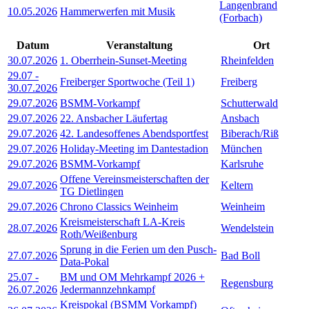
Langenbrand
10.05.2026
Hammerwerfen mit Musik
(Forbach)
Datum
Veranstaltung
Ort
30.07.2026
1. Oberrhein-Sunset-Meeting
Rheinfelden
29.07
-
Freiberger Sportwoche (Teil 1)
Freiberg
30.07.2026
29.07.2026
BSMM-Vorkampf
Schutterwald
29.07.2026
22. Ansbacher Läufertag
Ansbach
29.07.2026
42. Landesoffenes Abendsportfest
Biberach/Riß
29.07.2026
Holiday-Meeting im Dantestadion
München
29.07.2026
BSMM-Vorkampf
Karlsruhe
Offene Vereinsmeisterschaften der
29.07.2026
Keltern
TG Dietlingen
29.07.2026
Chrono Classics Weinheim
Weinheim
Kreismeisterschaft LA-Kreis
28.07.2026
Wendelstein
Roth/Weißenburg
Sprung in die Ferien um den Pusch-
27.07.2026
Bad Boll
Data-Pokal
25.07
-
BM und OM Mehrkampf 2026 +
Regensburg
26.07.2026
Jedermannzehnkampf
Kreispokal (BSMM Vorkampf)