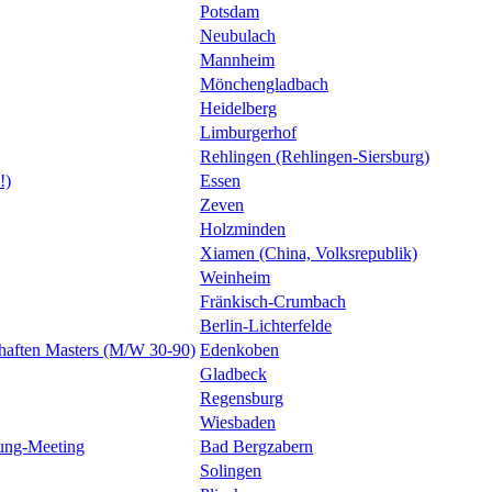
Potsdam
Neubulach
Mannheim
Mönchengladbach
Heidelberg
Limburgerhof
Rehlingen (Rehlingen-Siersburg)
!)
Essen
Zeven
Holzminden
Xiamen (China, Volksrepublik)
Weinheim
Fränkisch-Crumbach
Berlin-Lichterfelde
ften Masters (M/W 30-90)
Edenkoben
Gladbeck
Regensburg
Wiesbaden
rung-Meeting
Bad Bergzabern
Solingen