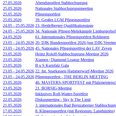
27.05.2026
Abendsportfest Stabhochsprung
25.05.2026
Nationales Stabhochsprungmeeting
25.05.2026
Pfingstsportfest
25.05.2026
39. Großes LGM Pfingstsportfest
24.05
-
25.05.2026
23. Heidelberger Qualifikationstage
24.05
-
25.05.2026
34. Nationale Pfingst-Mehrkämpfe Limburgerhof
24.05.2026
61. Internationales Pfingstsportfest Rehlingen
23.05
-
24.05.2026
20. DJK Bundessportfest 2026 (nur DJK-Vereine
23.05
-
24.05.2026
45. Nationales Pfingstsportfest der LAV Zeven
23.05.2026
Heinz Roloff-Stabhochsprung-Meeting 2026
23.05.2026
Xiamen | Diamond League Meeting
23.05.2026
B u S Kurpfalz Gala
23.05
-
24.05.2026
22. Int. Sparkassen Hammerwurf-Meeting 2026
23.05
-
24.05.2026
Pfingstsportfest - THE BERLIN MEETING
23.05.2026
46. MASTERS-SPORTFEST mit Pfalzmeisterscha
23.05.2026
21. BORSIG-Meeting
23.05.2026
Inklusives Rolf-Watter-Sportfest
22.05.2026
Diskusmeeting - Sky Is The Limit
21.05.2026
3. internationales Bad Bergzaberner Stabhochsp
17.05.2026
8. Klingensportfest (mit Regionsm. Langhürden)