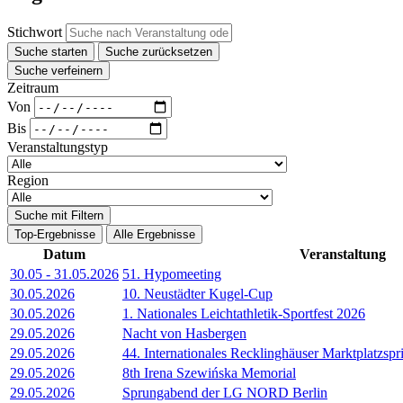
Stichwort
Suche starten
Suche zurücksetzen
Suche verfeinern
Zeitraum
Von
Bis
Veranstaltungstyp
Region
Suche mit Filtern
Top-Ergebnisse
Alle Ergebnisse
Datum
Veranstaltung
30.05
-
31.05.2026
51. Hypomeeting
30.05.2026
10. Neustädter Kugel-Cup
30.05.2026
1. Nationales Leichtathletik-Sportfest 2026
29.05.2026
Nacht von Hasbergen
29.05.2026
44. Internationales Recklinghäuser Marktplatzspr
29.05.2026
8th Irena Szewińska Memorial
29.05.2026
Sprungabend der LG NORD Berlin