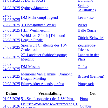
31.08.2025
7. DO IT FAST
Dortmund
Sydney
31.08.2025
Sydney-Marathon
(Australien)
29.08
-
DM Mehrkampf Jugend
Leverkusen
31.08.2025
28.08.2025
3. Domspringen Wesel
Wesel
27.08.2025
HLF-Wurfmeeting
Halle (Saale)
27.08
-
Weltklasse Zürich | Diamond
Zürich (Schweiz)
28.08.2025
League Finale
Speerwurf Challenge des TSV
Zeulenroda-
24.08.2025
Zeulenroda
Triebes
27. Landauer Stabhochsprung
Landau in der
23.08.2025
Meeting
Pfalz
22.08
-
DM Masters
Gotha
24.08.2025
Memorial Van Damme | Diamond
22.08.2025
Brüssel (Belgien)
League Meeting
20.08.2025
Pfungstädter Abendsportfest
Pfungstadt
Datum
Veranstaltung
Ort
01.05.2026
51. Schülersportfest des LSV Pirna
Pirna
Deutsch-Polnisches-Werfermeeting 1.
01.05.2026
Cottbus