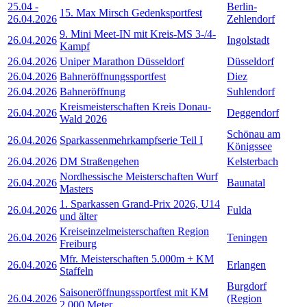
25.04
-
Berlin-
15. Max Mirsch Gedenksportfest
26.04.2026
Zehlendorf
9. Mini Meet-IN mit Kreis-MS 3-/4-
26.04.2026
Ingolstadt
Kampf
26.04.2026
Uniper Marathon Düsseldorf
Düsseldorf
26.04.2026
Bahneröffnungssportfest
Diez
26.04.2026
Bahneröffnung
Suhlendorf
Kreismeisterschaften Kreis Donau-
26.04.2026
Deggendorf
Wald 2026
Schönau am
26.04.2026
Sparkassenmehrkampfserie Teil I
Königssee
26.04.2026
DM Straßengehen
Kelsterbach
Nordhessische Meisterschaften Wurf
26.04.2026
Baunatal
Masters
1. Sparkassen Grand-Prix 2026, U14
26.04.2026
Fulda
und älter
Kreiseinzelmeisterschaften Region
26.04.2026
Teningen
Freiburg
Mfr. Meisterschaften 5.000m + KM
26.04.2026
Erlangen
Staffeln
Burgdorf
Saisoneröffnungssportfest mit KM
26.04.2026
(Region
2.000 Meter