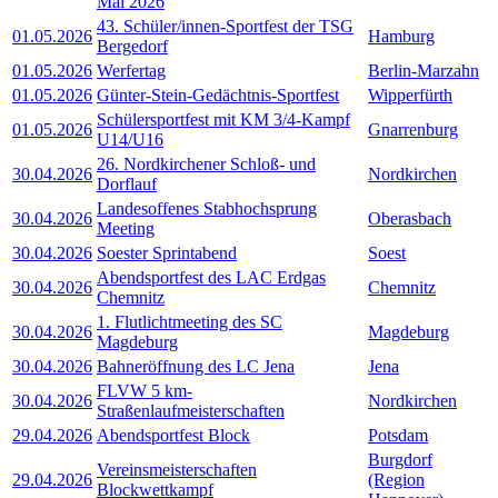
Mai 2026
43. Schüler/innen-Sportfest der TSG
01.05.2026
Hamburg
Bergedorf
01.05.2026
Werfertag
Berlin-Marzahn
01.05.2026
Günter-Stein-Gedächtnis-Sportfest
Wipperfürth
Schülersportfest mit KM 3/4-Kampf
01.05.2026
Gnarrenburg
U14/U16
26. Nordkirchener Schloß- und
30.04.2026
Nordkirchen
Dorflauf
Landesoffenes Stabhochsprung
30.04.2026
Oberasbach
Meeting
30.04.2026
Soester Sprintabend
Soest
Abendsportfest des LAC Erdgas
30.04.2026
Chemnitz
Chemnitz
1. Flutlichtmeeting des SC
30.04.2026
Magdeburg
Magdeburg
30.04.2026
Bahneröffnung des LC Jena
Jena
FLVW 5 km-
30.04.2026
Nordkirchen
Straßenlaufmeisterschaften
29.04.2026
Abendsportfest Block
Potsdam
Burgdorf
Vereinsmeisterschaften
29.04.2026
(Region
Blockwettkampf