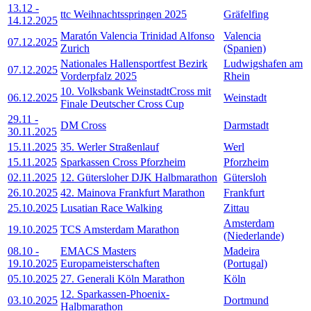
13.12
-
ttc Weihnachtsspringen 2025
Gräfelfing
14.12.2025
Maratón Valencia Trinidad Alfonso
Valencia
07.12.2025
Zurich
(Spanien)
Nationales Hallensportfest Bezirk
Ludwigshafen am
07.12.2025
Vorderpfalz 2025
Rhein
10. Volksbank WeinstadtCross mit
06.12.2025
Weinstadt
Finale Deutscher Cross Cup
29.11
-
DM Cross
Darmstadt
30.11.2025
15.11.2025
35. Werler Straßenlauf
Werl
15.11.2025
Sparkassen Cross Pforzheim
Pforzheim
02.11.2025
12. Gütersloher DJK Halbmarathon
Gütersloh
26.10.2025
42. Mainova Frankfurt Marathon
Frankfurt
25.10.2025
Lusatian Race Walking
Zittau
Amsterdam
19.10.2025
TCS Amsterdam Marathon
(Niederlande)
08.10
-
EMACS Masters
Madeira
19.10.2025
Europameisterschaften
(Portugal)
05.10.2025
27. Generali Köln Marathon
Köln
12. Sparkassen-Phoenix-
03.10.2025
Dortmund
Halbmarathon