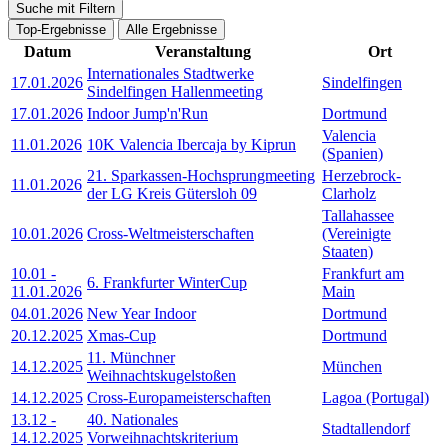
Suche mit Filtern
Top-Ergebnisse
Alle Ergebnisse
Datum
Veranstaltung
Ort
Internationales Stadtwerke
17.01.2026
Sindelfingen
Sindelfingen Hallenmeeting
17.01.2026
Indoor Jump'n'Run
Dortmund
Valencia
11.01.2026
10K Valencia Ibercaja by Kiprun
(Spanien)
21. Sparkassen-Hochsprungmeeting
Herzebrock-
11.01.2026
der LG Kreis Gütersloh 09
Clarholz
Tallahassee
10.01.2026
Cross-Weltmeisterschaften
(Vereinigte
Staaten)
10.01
-
Frankfurt am
6. Frankfurter WinterCup
11.01.2026
Main
04.01.2026
New Year Indoor
Dortmund
20.12.2025
Xmas-Cup
Dortmund
11. Münchner
14.12.2025
München
Weihnachtskugelstoßen
14.12.2025
Cross-Europameisterschaften
Lagoa (Portugal)
13.12
-
40. Nationales
Stadtallendorf
14.12.2025
Vorweihnachtskriterium