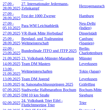
27.09
-
27. Internationaler Jedermann-
Herzogenaurach
28.09.2025
Zehnkampf
27.09
-
Fest der 1000 Zwerge
Hamburg
28.09.2025
27.09
-
Neu-Delhi
Para-WM Leichtathletik
05.10.2025
(Indien)
27.09.2025
VR-Bank Mitte Herbstlauf
Dingelstädt
25.09
-
Berglauf- und Trailrunning
Canfranc
28.09.2025
Weltmeisterschaft
(Spanien)
22.09
-
Berlin-
Bundesfinale JTFO und JTFP 2025
23.09.2025
Charlottenburg
21.09.2025
23. Volksbank-Münster-Marathon
Münster
14.09.2025
Team DM Masters
Leverkusen
13.09
-
Weltmeisterschaften
Tokio (Japan)
21.09.2025
13.09.2025
Team DM Jugend
Leverkusen
13.09.2025
ttc Saisonabschlussspringen 2025
Gräfelfing
07.09.2025
Stadtwerke Halbmarathon Bochum
Bochum-Mitte
07.09.2025
DM 10 km Straße
Siegburg
24. Volksbank Trier Eifel -
02.09.2025
Trier
Flutlichtmeeting Trier