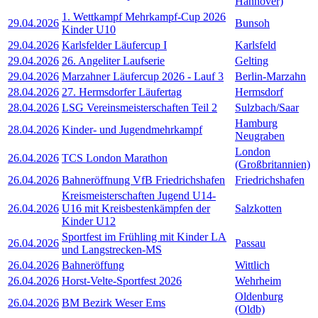
Hannover)
1. Wettkampf Mehrkampf-Cup 2026
29.04.2026
Bunsoh
Kinder U10
29.04.2026
Karlsfelder Läufercup I
Karlsfeld
29.04.2026
26. Angeliter Laufserie
Gelting
29.04.2026
Marzahner Läufercup 2026 - Lauf 3
Berlin-Marzahn
28.04.2026
27. Hermsdorfer Läufertag
Hermsdorf
28.04.2026
LSG Vereinsmeisterschaften Teil 2
Sulzbach/Saar
Hamburg
28.04.2026
Kinder- und Jugendmehrkampf
Neugraben
London
26.04.2026
TCS London Marathon
(Großbritannien)
26.04.2026
Bahneröffnung VfB Friedrichshafen
Friedrichshafen
Kreismeisterschaften Jugend U14-
26.04.2026
U16 mit Kreisbestenkämpfen der
Salzkotten
Kinder U12
Sportfest im Frühling mit Kinder LA
26.04.2026
Passau
und Langstrecken-MS
26.04.2026
Bahneröffung
Wittlich
26.04.2026
Horst-Velte-Sportfest 2026
Wehrheim
Oldenburg
26.04.2026
BM Bezirk Weser Ems
(Oldb)