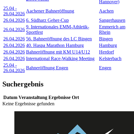
Hannover)
25.04
-
Aachener Bahneröffnung
Aachen
26.04.2026
26.04.2026
6. Südharz Geher-Cup
Sangerhausen
9. Internationales EMM-Athletik-
Emmerich am
26.04.2026
Sportfest
Rhein
26.04.2026
56. Bahneröffnung des LC Bingen
Bingen
26.04.2026
40. Haspa Marathon Hamburg
Hamburg
26.04.2026
Bahneröffnung mit KM U14/U12
Herdorf
26.04.2026
International Race-Walking Meeting
Kelsterbach
25.04
-
Bahneröffnung Engen
Engen
26.04.2026
Suchergebnis
Datum
Veranstaltung
Ergebnisse
Ort
Keine Ergebnisse gefunden