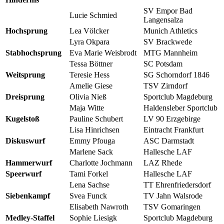
SV Empor Bad
Lucie Schmied
Langensalza
Hochsprung
Lea Völcker
Munich Athletics
Lyra Okpara
SV Brackwede
Stabhochsprung
Eva Marie Weisbrodt
MTG Mannheim
Tessa Böttner
SC Potsdam
Weitsprung
Teresie Hess
SG Schorndorf 1846
Amelie Giese
TSV Zirndorf
Dreisprung
Olivia Nieß
Sportclub Magdeburg
Maja Witte
Haldensleber Sportclub
Kugelstoß
Pauline Schubert
LV 90 Erzgebirge
Lisa Hinrichsen
Eintracht Frankfurt
Diskuswurf
Emmy Pfouga
ASC Darmstadt
Marlene Sack
Hallesche LAF
Hammerwurf
Charlotte Jochmann
LAZ Rhede
Speerwurf
Tami Forkel
Hallesche LAF
Lena Sachse
TT Ehrenfriedersdorf
Siebenkampf
Svea Funck
TV Jahn Walsrode
Elisabeth Nawroth
TSV Gomaringen
Medley-Staffel
Sophie Liesigk
Sportclub Magdeburg