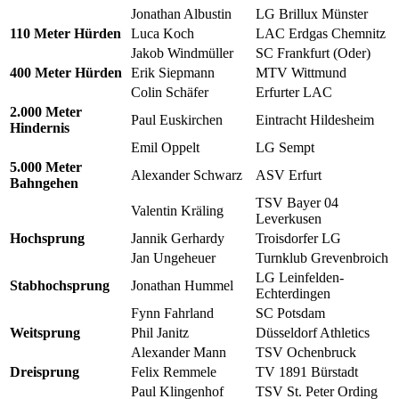
Jonathan Albustin
LG Brillux Münster
110 Meter Hürden
Luca Koch
LAC Erdgas Chemnitz
Jakob Windmüller
SC Frankfurt (Oder)
400 Meter Hürden
Erik Siepmann
MTV Wittmund
Colin Schäfer
Erfurter LAC
2.000 Meter
Paul Euskirchen
Eintracht Hildesheim
Hindernis
Emil Oppelt
LG Sempt
5.000 Meter
Alexander Schwarz
ASV Erfurt
Bahngehen
TSV Bayer 04
Valentin Kräling
Leverkusen
Hochsprung
Jannik Gerhardy
Troisdorfer LG
Jan Ungeheuer
Turnklub Grevenbroich
LG Leinfelden-
Stabhochsprung
Jonathan Hummel
Echterdingen
Fynn Fahrland
SC Potsdam
Weitsprung
Phil Janitz
Düsseldorf Athletics
Alexander Mann
TSV Ochenbruck
Dreisprung
Felix Remmele
TV 1891 Bürstadt
Paul Klingenhof
TSV St. Peter Ording