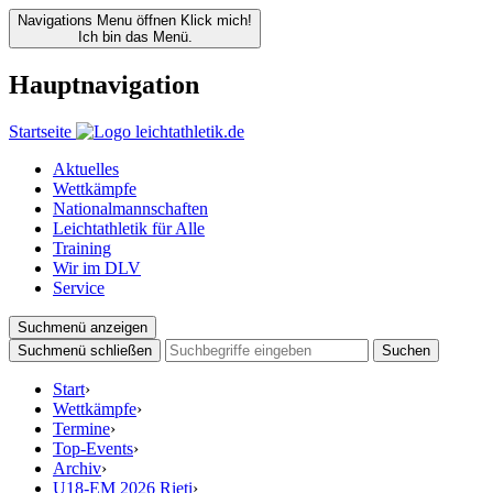
Navigations Menu öffnen
Klick mich!
Ich bin das Menü.
Hauptnavigation
Startseite
Aktuelles
Wettkämpfe
Nationalmannschaften
Leichtathletik für Alle
Training
Wir im DLV
Service
Suchmenü anzeigen
Suchmenü schließen
Suchen
Start
›
Wettkämpfe
›
Termine
›
Top-Events
›
Archiv
›
U18-EM 2026 Rieti
›