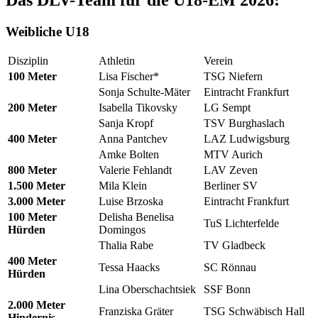
Weibliche U18
Disziplin
Athletin
Verein
100 Meter
Lisa Fischer*
TSG Niefern
Sonja Schulte-Mäter
Eintracht Frankfurt
200 Meter
Isabella Tikovsky
LG Sempt
Sanja Kropf
TSV Burghaslach
400 Meter
Anna Pantchev
LAZ Ludwigsburg
Amke Bolten
MTV Aurich
800 Meter
Valerie Fehlandt
LAV Zeven
1.500 Meter
Mila Klein
Berliner SV
3.000 Meter
Luise Brzoska
Eintracht Frankfurt
100 Meter
Delisha Benelisa
TuS Lichterfelde
Hürden
Domingos
Thalia Rabe
TV Gladbeck
400 Meter
Tessa Haacks
SC Rönnau
Hürden
Lina Oberschachtsiek
SSF Bonn
2.000 Meter
Franziska Gräter
TSG Schwäbisch Hall
Hindernis