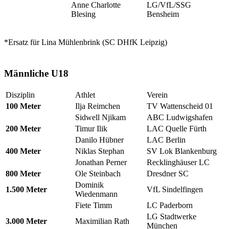
Anne Charlotte
LG/VfL/SSG
Blesing
Bensheim
*Ersatz für Lina Mühlenbrink (SC DHfK Leipzig)
Männliche U18
Disziplin
Athlet
Verein
100 Meter
Ilja Reimchen
TV Wattenscheid 01
Sidwell Njikam
ABC Ludwigshafen
200 Meter
Timur Ilik
LAC Quelle Fürth
Danilo Hübner
LAC Berlin
400 Meter
Niklas Stephan
SV Lok Blankenburg
Jonathan Perner
Recklinghäuser LC
800 Meter
Ole Steinbach
Dresdner SC
Dominik
1.500 Meter
VfL Sindelfingen
Wiedenmann
Fiete Timm
LC Paderborn
LG Stadtwerke
3.000 Meter
Maximilian Rath
München