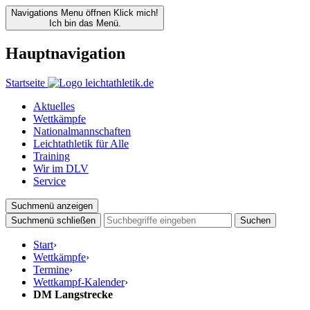
Navigations Menu öffnen
Klick mich!
Ich bin das Menü.
Hauptnavigation
Startseite
Aktuelles
Wettkämpfe
Nationalmannschaften
Leichtathletik für Alle
Training
Wir im DLV
Service
Suchmenü anzeigen
Suchmenü schließen
Suchen
Start
›
Wettkämpfe
›
Termine
›
Wettkampf-Kalender
›
DM Langstrecke