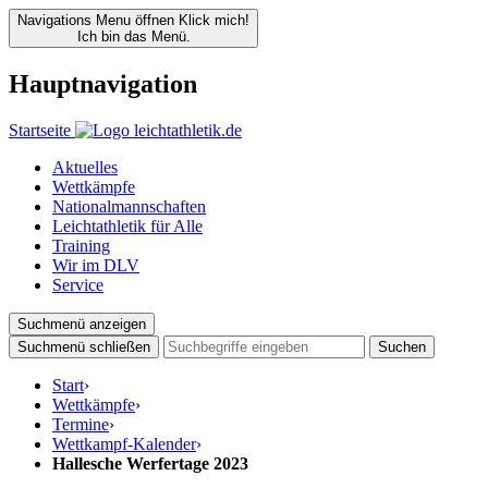
Navigations Menu öffnen
Klick mich!
Ich bin das Menü.
Hauptnavigation
Startseite
Aktuelles
Wettkämpfe
Nationalmannschaften
Leichtathletik für Alle
Training
Wir im DLV
Service
Suchmenü anzeigen
Suchmenü schließen
Suchen
Start
›
Wettkämpfe
›
Termine
›
Wettkampf-Kalender
›
Hallesche Werfertage 2023