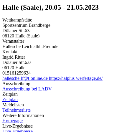
Halle (Saale), 20.05 - 21.05.2023
Wettkampfstätte
Sportzentrum Brandberge
Dölauer Str.63a
06120 Halle (Saale)
Veranstalter
Hallesche Leichtathl.-Freunde
Kontakt
Ingrid Ritter
Dölauer Str.63a
06120 Halle
015161259634
hallesche-lf@t-online.de
https://halplus-werfertage.de/
Ausschreibung
Ausschreibung bei LADV
Zeitplan
Zeitplan
Meldelisten
Teilnehmerliste
Weitere Informationen
Homepage
Live-Ergebnisse
Live-Ergebnisse