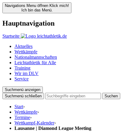
Navigations Menu öffnen
Klick mich!
Ich bin das Menü.
Hauptnavigation
Startseite
Aktuelles
Wettkämpfe
Nationalmannschaften
Leichtathletik für Alle
Training
Wir im DLV
Service
Suchmenü anzeigen
Suchmenü schließen
Suchen
Start
›
Wettkämpfe
›
Termine
›
Wettkampf-Kalender
›
Lausanne | Diamond League Meeting