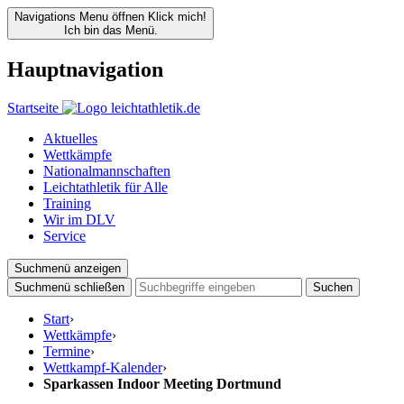
Navigations Menu öffnen
Klick mich!
Ich bin das Menü.
Hauptnavigation
Startseite
Aktuelles
Wettkämpfe
Nationalmannschaften
Leichtathletik für Alle
Training
Wir im DLV
Service
Suchmenü anzeigen
Suchmenü schließen
Suchen
Start
›
Wettkämpfe
›
Termine
›
Wettkampf-Kalender
›
Sparkassen Indoor Meeting Dortmund