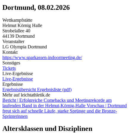
Dortmund, 08.02.2026
Wettkampfstätte
Helmut Körnig Halle
Strobelallee 40
44139 Dortmund
Veranstalter
LG Olympia Dortmund
Kontakt
https://www.sparkassen-indoormeeting.de/
Sonstiges
Tickets
Live-Ergebnisse
Live-Ergebnisse
Ergebnisse
Ergebnisübersicht
Ergebnisliste (pdf)
Mehr auf leichtathletik.de
Bericht | Erfolgreiche Comebacks und Meetingrekorde am
laufenden Band in der Helmut-Körnig-Halle
Vorschau | Dortmund
freut sich auf schnelle Läufe, starke Sprünge und die Bronze-
Sprinterinnen
Altersklassen und Disziplinen