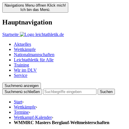
Navigations Menu öffnen
Klick mich!
Ich bin das Menü.
Hauptnavigation
Startseite
Aktuelles
Wettkämpfe
Nationalmannschaften
Leichtathletik für Alle
Training
Wir im DLV
Service
Suchmenü anzeigen
Suchmenü schließen
Suchen
Start
›
Wettkämpfe
›
Termine
›
Wettkampf-Kalender
›
WMMRC Masters Berglauf-Weltmeisterschaften