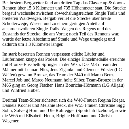
Bei bestem Bergwetter fand am dritten Tag das Classic up & down-
Rennen über 15,3 Kilometer und 735 Höhenmeter statt. Die Strecke
bergauf wechselte zwischen abwechslungsreichen Single Trails und
breiteren Waldwegen. Bergab verlief die Strecke über breite
Schotterwege, Wiesen und zu einem geringen Anteil auf
anspruchsvolleren Single Trails. Wegen des Regens und des
Zustands der Strecke, die am Vortag noch Teil des Rennens war,
wurde der letzte Abschnitt auf Straße und Wege umgelegt und
dadurch um 1,3 Kilometer länger.
Im stark besetzten Rennen verpassten etliche Läufer und
Läuferinnen knapp das Podest. Die einzige Einzelmedaille erreichte
mit Bronze Elisabeth Springer in der W75. Das M35-Team der
Männer mit Lennart Nies, Jens Ziganke und Clemens Förster (LG
Welfen) gewann Bronze, das Team der M40 mit Marco Benz,
Marcel Job und Marco Neumann holte Silber. Team-Bronze in der
M65 ging an Georg Fischer, Hans Bouricha-Hörmann (LG Allgäu)
und Winfried Huber.
Dreimal Team-Silber sicherten sich die W40-Frauen Regina Rieger,
Daniela Köcher und Melanie Beck, die W55-Frauen Christine Sigg-
Sohn, Solveig Horn und Ute Rohregger (Sportclub Itzehohe), sowie
die W65 mit Elisabeth Henn, Brigitte Hoffmann und Christa
Wegener.