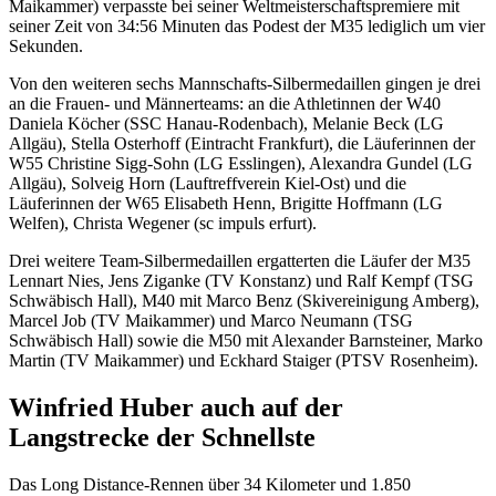
Maikammer) verpasste bei seiner Weltmeisterschaftspremiere mit
seiner Zeit von 34:56 Minuten das Podest der M35 lediglich um vier
Sekunden.
Von den weiteren sechs Mannschafts-Silbermedaillen gingen je drei
an die Frauen- und Männerteams: an die Athletinnen der W40
Daniela Köcher (SSC Hanau-Rodenbach), Melanie Beck (LG
Allgäu), Stella Osterhoff (Eintracht Frankfurt), die Läuferinnen der
W55 Christine Sigg-Sohn (LG Esslingen), Alexandra Gundel (LG
Allgäu), Solveig Horn (Lauftreffverein Kiel-Ost) und die
Läuferinnen der W65 Elisabeth Henn, Brigitte Hoffmann (LG
Welfen), Christa Wegener (sc impuls erfurt).
Drei weitere Team-Silbermedaillen ergatterten die Läufer der M35
Lennart Nies, Jens Ziganke (TV Konstanz) und Ralf Kempf (TSG
Schwäbisch Hall), M40 mit Marco Benz (Skivereinigung Amberg),
Marcel Job (TV Maikammer) und Marco Neumann (TSG
Schwäbisch Hall) sowie die M50 mit Alexander Barnsteiner, Marko
Martin (TV Maikammer) und Eckhard Staiger (PTSV Rosenheim).
Winfried Huber auch auf der
Langstrecke der Schnellste
Das Long Distance-Rennen über 34 Kilometer und 1.850