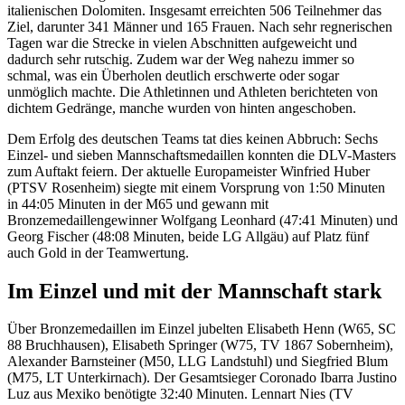
italienischen Dolomiten. Insgesamt erreichten 506 Teilnehmer das
Ziel, darunter 341 Männer und 165 Frauen. Nach sehr regnerischen
Tagen war die Strecke in vielen Abschnitten aufgeweicht und
dadurch sehr rutschig. Zudem war der Weg nahezu immer so
schmal, was ein Überholen deutlich erschwerte oder sogar
unmöglich machte. Die Athletinnen und Athleten berichteten von
dichtem Gedränge, manche wurden von hinten angeschoben.
Dem Erfolg des deutschen Teams tat dies keinen Abbruch: Sechs
Einzel- und sieben Mannschaftsmedaillen konnten die DLV-Masters
zum Auftakt feiern. Der aktuelle Europameister Winfried Huber
(PTSV Rosenheim) siegte mit einem Vorsprung von 1:50 Minuten
in 44:05 Minuten in der M65 und gewann mit
Bronzemedaillengewinner Wolfgang Leonhard (47:41 Minuten) und
Georg Fischer (48:08 Minuten, beide LG Allgäu) auf Platz fünf
auch Gold in der Teamwertung.
Im Einzel und mit der Mannschaft stark
Über Bronzemedaillen im Einzel jubelten Elisabeth Henn (W65, SC
88 Bruchhausen), Elisabeth Springer (W75, TV 1867 Sobernheim),
Alexander Barnsteiner (M50, LLG Landstuhl) und Siegfried Blum
(M75, LT Unterkirnach). Der Gesamtsieger Coronado Ibarra Justino
Luz aus Mexiko benötigte 32:40 Minuten. Lennart Nies (TV