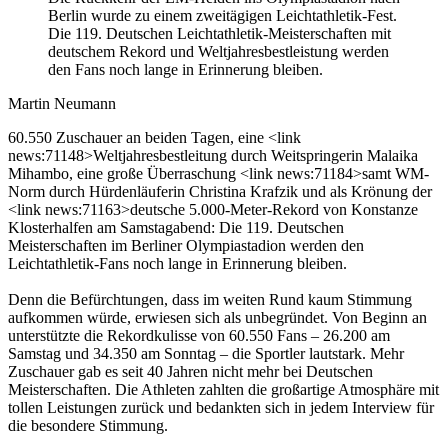
Berlin wurde zu einem zweitägigen Leichtathletik-Fest.
Die 119. Deutschen Leichtathletik-Meisterschaften mit
deutschem Rekord und Weltjahresbestleistung werden
den Fans noch lange in Erinnerung bleiben.
Martin Neumann
60.550 Zuschauer an beiden Tagen, eine <link
news:71148>Weltjahresbestleitung durch Weitspringerin Malaika
Mihambo, eine große Überraschung <link news:71184>samt WM-
Norm durch Hürdenläuferin Christina Krafzik und als Krönung der
<link news:71163>deutsche 5.000-Meter-Rekord von Konstanze
Klosterhalfen am Samstagabend: Die 119. Deutschen
Meisterschaften im Berliner Olympiastadion werden den
Leichtathletik-Fans noch lange in Erinnerung bleiben.
Denn die Befürchtungen, dass im weiten Rund kaum Stimmung
aufkommen würde, erwiesen sich als unbegründet. Von Beginn an
unterstützte die Rekordkulisse von 60.550 Fans – 26.200 am
Samstag und 34.350 am Sonntag – die Sportler lautstark. Mehr
Zuschauer gab es seit 40 Jahren nicht mehr bei Deutschen
Meisterschaften. Die Athleten zahlten die großartige Atmosphäre mit
tollen Leistungen zurück und bedankten sich in jedem Interview für
die besondere Stimmung.