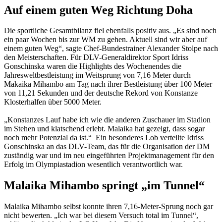
Auf einem guten Weg Richtung Doha
Die sportliche Gesamtbilanz fiel ebenfalls positiv aus. „Es sind noch
ein paar Wochen bis zur WM zu gehen. Aktuell sind wir aber auf
einem guten Weg“, sagte Chef-Bundestrainer Alexander Stolpe nach
den Meisterschaften. Für DLV-Generaldirektor Sport Idriss
Gonschinska waren die Highlights des Wochenendes die
Jahresweltbestleistung im Weitsprung von 7,16 Meter durch
Makaika Mihambo am Tag nach ihrer Bestleistung über 100 Meter
von 11,21 Sekunden und der deutsche Rekord von Konstanze
Klosterhalfen über 5000 Meter.
„Konstanzes Lauf habe ich wie die anderen Zuschauer im Stadion
im Stehen und klatschend erlebt. Malaika hat gezeigt, dass sogar
noch mehr Potenzial da ist.“ Ein besonderes Lob verteilte Idriss
Gonschinska an das DLV-Team, das für die Organisation der DM
zuständig war und im neu eingeführten Projektmanagement für den
Erfolg im Olympiastadion wesentlich verantwortlich war.
Malaika Mihambo springt „im Tunnel“
Malaika Mihambo selbst konnte ihren 7,16-Meter-Sprung noch gar
nicht bewerten. „Ich war bei diesem Versuch total im Tunnel“,