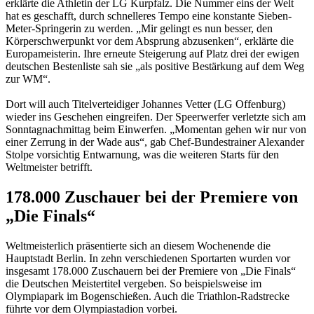
erklärte die Athletin der LG Kurpfalz. Die Nummer eins der Welt
hat es geschafft, durch schnelleres Tempo eine konstante Sieben-
Meter-Springerin zu werden. „Mir gelingt es nun besser, den
Körperschwerpunkt vor dem Absprung abzusenken“, erklärte die
Europameisterin. Ihre erneute Steigerung auf Platz drei der ewigen
deutschen Bestenliste sah sie „als positive Bestärkung auf dem Weg
zur WM“.
Dort will auch Titelverteidiger Johannes Vetter (LG Offenburg)
wieder ins Geschehen eingreifen. Der Speerwerfer verletzte sich am
Sonntagnachmittag beim Einwerfen. „Momentan gehen wir nur von
einer Zerrung in der Wade aus“, gab Chef-Bundestrainer Alexander
Stolpe vorsichtig Entwarnung, was die weiteren Starts für den
Weltmeister betrifft.
178.000 Zuschauer bei der Premiere von
„Die Finals“
Weltmeisterlich präsentierte sich an diesem Wochenende die
Hauptstadt Berlin. In zehn verschiedenen Sportarten wurden vor
insgesamt 178.000 Zuschauern bei der Premiere von „Die Finals“
die Deutschen Meistertitel vergeben. So beispielsweise im
Olympiapark im Bogenschießen. Auch die Triathlon-Radstrecke
führte vor dem Olympiastadion vorbei.