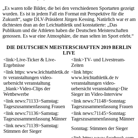
„Es waren tolle Bilder, die bei den verschiedenen Sportarten gezeigt
wurden. Es ist in jedem Fall ein Format mit Perspektive für die
Zukunft“, sagte DLV-Präsident Jürgen Kessing. Natürlich war er am
dichtesten dran an der Leichtathletik und konstatierte: „Das
Publikum und die Athleten haben die Deutschen Meisterschaften
genossen. Es war eine Atmosphäre, die man selten im Sport erlebt.“
DIE DEUTSCHEN MEISTERSCHAFTEN 2019 BERLIN
LIVE
<link>Live-Ticker & Live-
<link>TV- und Livestream-
Ergebnisse
Zeiten
<link https: www.leichtathletik.de
<link https:
tv veranstaltungen video-
www.leichtathletik.de tv
uebersicht veranstaltung
veranstaltungen video-
_blank>Video-Clips der
uebersicht veranstaltung>Die
Wettbewerbe
Sieger im Video-Interview
<link news:71133>Samstag:
<link news:71148>Sonntag:
Tageszusammenfassung Frauen
Tageszusammenfassung Frauen
<link news:71136>Samstag:
<link news:71145>Sonntag:
Tageszusammenfassung Männer
Tageszusammenfassung Männer
<link news:71139>Samstag:
Sonntag: Stimmen der Sieger
Stimmen der Sieger
<link https: www.facebook.com