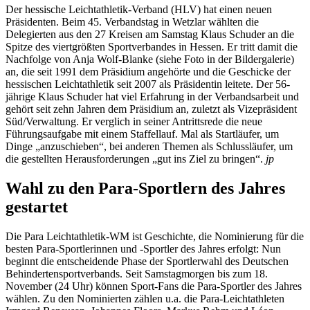
Der hessische Leichtathletik-Verband (HLV) hat einen neuen
Präsidenten. Beim 45. Verbandstag in Wetzlar wählten die
Delegierten aus den 27 Kreisen am Samstag Klaus Schuder an die
Spitze des viertgrößten Sportverbandes in Hessen. Er tritt damit die
Nachfolge von Anja Wolf-Blanke (siehe Foto in der Bildergalerie)
an, die seit 1991 dem Präsidium angehörte und die Geschicke der
hessischen Leichtathletik seit 2007 als Präsidentin leitete. Der 56-
jährige Klaus Schuder hat viel Erfahrung in der Verbandsarbeit und
gehört seit zehn Jahren dem Präsidium an, zuletzt als Vizepräsident
Süd/Verwaltung. Er verglich in seiner Antrittsrede die neue
Führungsaufgabe mit einem Staffellauf. Mal als Startläufer, um
Dinge „anzuschieben“, bei anderen Themen als Schlussläufer, um
die gestellten Herausforderungen „gut ins Ziel zu bringen“.
jp
Wahl zu den Para-Sportlern des Jahres
gestartet
Die Para Leichtathletik-WM ist Geschichte, die Nominierung für die
besten Para-Sportlerinnen und -Sportler des Jahres erfolgt: Nun
beginnt die entscheidende Phase der Sportlerwahl des Deutschen
Behindertensportverbands. Seit Samstagmorgen bis zum 18.
November (24 Uhr) können Sport-Fans die Para-Sportler des Jahres
wählen. Zu den Nominierten zählen u.a. die Para-Leichtathleten