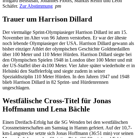
Irmgard Bensusan, Johannes Floors, Markus Rehm und Léon
Schäfer.
Zur Abstimmung
pm
Trauer um Harrison Dillard
Der viermalige Sprint-Olympiasieger Harrison Dillard ist am 15.
November im Alter von 96 Jahren verstorben. Er war der älteste
noch lebende Olympiasieger der USA. Harrison Dillard gewann als
bisher einziger Athlet der olympischen Geschichte Goldmedaillen
über 100 Meter und 110 Meter Hürden. Harrison Dillard siegte bei
den Olympischen Spielen 1948 in London über 100 Meter und mit
der US-Staffel über 4x100 Meter. Vier Jahre später wiederholte er in
Helsinki den Staffelerfolg und siegte zudem in seiner
Spezialdisziplin 110 Meter Hürden. In den Jahren 1947 und 1948
blieb Harrison Dillard in 82 Sprint- und Hürdenrennen
ungeschlagen.
Westfälische Cross-Titel für Jonas
Hoffmann und Lena Bächle
Einen Dreifach-Erfolg hat die SG Wenden bei den westfälischen
Crossmeisterschaften am Samstag in Hamm gefeiert. Auf der 10,7-
km-Langstrecke setzte sich Jonas Hoffmann (36:51 min) vor seinen