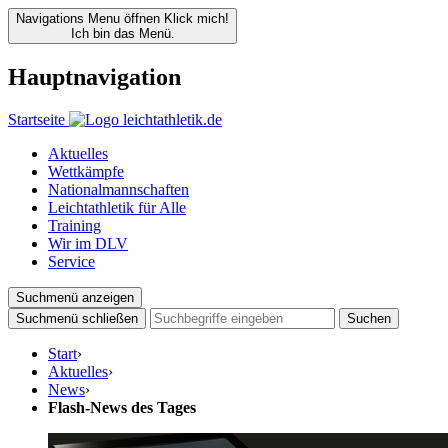
Navigations Menu öffnen
Klick mich!
Ich bin das Menü.
Hauptnavigation
Startseite
Aktuelles
Wettkämpfe
Nationalmannschaften
Leichtathletik für Alle
Training
Wir im DLV
Service
Suchmenü anzeigen
Suchmenü schließen
Suchen
Start
›
Aktuelles
›
News
›
Flash-News des Tages