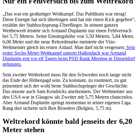
Nur ein Fehlversuch bis zum Weltrekord
„Das war ein großartiger Wettkampf. Das Publikum war riesig!
Diese Energie hat sich übertragen und hat mir einen Kick gegeben“,
erzählte der Stabhochsprung-Überflieger. In seinem ganzen
Wettbewerb leistete sich Armand Duplantis nur einen Fehlversuch
bei 5,75 Metern. Seine Einstiegshöhe von 5,50 Metern, 5,84 Meter,
6,00 Meter und die neue Rekordmarke meisterte der Vize-
Weltmeister gleich im ersten Anlauf. Man darf nicht vergessen:
Sein
erster Sechs-Meter-Wettkampf unterm Hallendach war Armand
Duplantis erst vor elf Tagen beim PSD Bank Meeting in Düsseldorf
gelungen.
Sein zweiter Weltrekord muss für den Schweden noch lange nicht
das Ende der Höhenjagd sein. Zu konstant, zu routiniert, zu gut
präsentiert sich der wohl beste Stabhochspringer der Geschichte.
Das musste auch Sam Kendricks anerkennen. Der Weltmeister aus
den USA war in Glasgow als Zweiter mit 5,75 Metern chancenlos.
Aber Armand Duplantis springt momentan in seiner eigenen Liga.
Rang drei sicherte sich Ben Broeders (Belgien, 5,75 m).
Weltrekord könnte bald jenseits der 6,20
Meter stehen