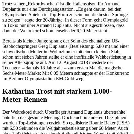
Trotz seiner „Rekordwochen“ ist die Hallensaison für Armand
Duplantis nur eine Durchgangsstation. „Es geht darum, bei den
Olympischen Spielen in Top-Form zu sein und die besten Sprünge
zu zeigen“, sagte der 20-Jährige. In dieser Form geht Olympiagold
in Tokio nur über Armand Duplantis. Nicht ausgeschlossen, dass
dann der Weltrekord schon jenseits der 6,20 Meter steht.
Bereits als kleiner Junge sprang der Sohn des ehemaligen US-
Stabhochspringers Greg Duplantis (Bestleistung: 5,80 m) und einer
schwedischen Mutter im Wohnzimmer mit einem kleinen Stab,
schon mit sieben Jahren stellte er eine inoffizielle Weltbestleistung in
seiner Altersgruppe auf. Am 12. August 2018 meisterte der
Teenager – damals 18 Jahre alt – zum ersten Mal die magische
Sechs-Meter-Marke: Mit 6,05 Metern schnappte er der Konkurrenz
im Berliner Olympiastadion EM-Gold weg.
Katharina Trost mit starkem 1.000-
Meter-Rennen
Der Weltrekord durch Überflieger Armand Duplantis überstrahlte
natürlich das gesamte Meeting. Doch auch in anderen Disziplinen
wurden Top-Leistungen erzielt. So egalisierte Ronnie Baker (USA)
mit 6,50 Sekunden die Weltjahresbestleistung über 60 Meter. Auch
über 1.500 Meter gab es durch Bethwell Birgen (Kenia) mit 3:36,22