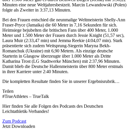
Minuten eine neue Weltjahresbestzeit. Marcin Lewandowski (Polen)
folgte als Zweiter in 3:37,13 Minuten.
Bei den Frauen entschied die neunmalige Weltmeisterin Shelly-Ann
Fraser-Pryce (Jamaika) die 60 Meter in 7,16 Sekunden für sich.
Heimsiege bejubelten die britischen Fans über 400 Meter, 1.000
Meter und 1.500 Meter der Frauen durch Jessie Knight (51,57 sec),
Laura Muir (2:33,47 min) und Jemma Reekie (4:04,07 min). Stark
präsentierte sich zudem Weitsprung-Siegerin Maryna Bekh-
Romanchuk (Ukraine) mit 6,90 Metern. Als einzige deutsche
Starterin in Glasgow überzeugte über 1.000 Meter als Dritte
Katharina Trost (LG Stadtwerke München) mit 2:37,96 Minuten.
Damit blieb die Deutsche Hallenmeisterin über 800 Meter erstmals
in ihrer Karriere unter 2:40 Minuten.
Die kompletten Resultate finden Sie in unserer Ergebnisrubrik…
Teilen
#TrueAthletes – TrueTalk
Hier finden Sie alle Folgen des Podcasts des Deutschen
Leichtathletik-Verbandes!
Zum Podcast
Jetzt Downloaden