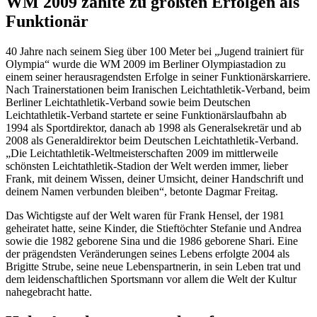
WM 2009 zählte zu größten Erfolgen als
Funktionär
40 Jahre nach seinem Sieg über 100 Meter bei „Jugend trainiert für
Olympia“ wurde die WM 2009 im Berliner Olympiastadion zu
einem seiner herausragendsten Erfolge in seiner Funktionärskarriere.
Nach Trainerstationen beim Iranischen Leichtathletik-Verband, beim
Berliner Leichtathletik-Verband sowie beim Deutschen
Leichtathletik-Verband startete er seine Funktionärslaufbahn ab
1994 als Sportdirektor, danach ab 1998 als Generalsekretär und ab
2008 als Generaldirektor beim Deutschen Leichtathletik-Verband.
„Die Leichtathletik-Weltmeisterschaften 2009 im mittlerweile
schönsten Leichtathletik-Stadion der Welt werden immer, lieber
Frank, mit deinem Wissen, deiner Umsicht, deiner Handschrift und
deinem Namen verbunden bleiben“, betonte Dagmar Freitag.
Das Wichtigste auf der Welt waren für Frank Hensel, der 1981
geheiratet hatte, seine Kinder, die Stieftöchter Stefanie und Andrea
sowie die 1982 geborene Sina und die 1986 geborene Shari. Eine
der prägendsten Veränderungen seines Lebens erfolgte 2004 als
Brigitte Strube, seine neue Lebenspartnerin, in sein Leben trat und
dem leidenschaftlichen Sportsmann vor allem die Welt der Kultur
nahegebracht hatte.