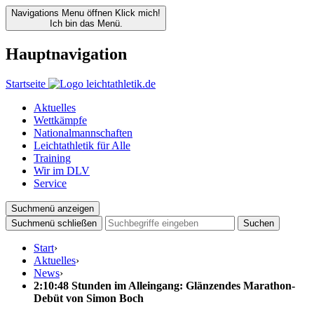
Navigations Menu öffnen
Klick mich!
Ich bin das Menü.
Hauptnavigation
Startseite
Aktuelles
Wettkämpfe
Nationalmannschaften
Leichtathletik für Alle
Training
Wir im DLV
Service
Suchmenü anzeigen
Suchmenü schließen
Suchen
Start
›
Aktuelles
›
News
›
2:10:48 Stunden im Alleingang: Glänzendes Marathon-
Debüt von Simon Boch