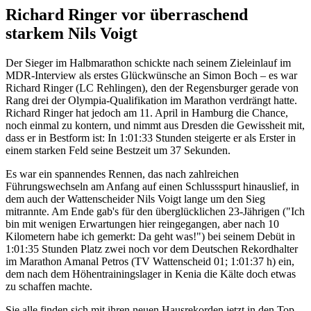
Richard Ringer vor überraschend
starkem Nils Voigt
Der Sieger im Halbmarathon schickte nach seinem Zieleinlauf im
MDR-Interview als erstes Glückwünsche an Simon Boch – es war
Richard Ringer (LC Rehlingen), den der Regensburger gerade von
Rang drei der Olympia-Qualifikation im Marathon verdrängt hatte.
Richard Ringer hat jedoch am 11. April in Hamburg die Chance,
noch einmal zu kontern, und nimmt aus Dresden die Gewissheit mit,
dass er in Bestform ist: In 1:01:33 Stunden steigerte er als Erster in
einem starken Feld seine Bestzeit um 37 Sekunden.
Es war ein spannendes Rennen, das nach zahlreichen
Führungswechseln am Anfang auf einen Schlussspurt hinauslief, in
dem auch der Wattenscheider Nils Voigt lange um den Sieg
mitrannte. Am Ende gab's für den überglücklichen 23-Jährigen ("Ich
bin mit wenigen Erwartungen hier reingegangen, aber nach 10
Kilometern habe ich gemerkt: Da geht was!") bei seinem Debüt in
1:01:35 Stunden Platz zwei noch vor dem Deutschen Rekordhalter
im Marathon Amanal Petros (TV Wattenscheid 01; 1:01:37 h) ein,
dem nach dem Höhentrainingslager in Kenia die Kälte doch etwas
zu schaffen machte.
Sie alle finden sich mit ihren neuen Hausrekorden jetzt in den Top