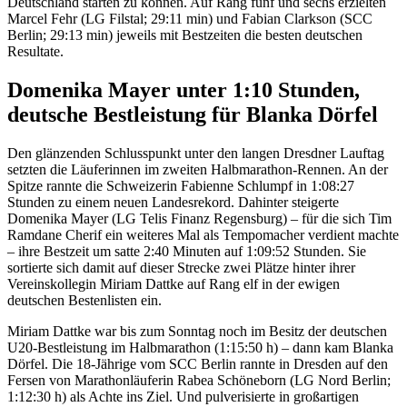
Deutschland starten zu können. Auf Rang fünf und sechs erzielten
Marcel Fehr (LG Filstal; 29:11 min) und Fabian Clarkson (SCC
Berlin; 29:13 min) jeweils mit Bestzeiten die besten deutschen
Resultate.
Domenika Mayer unter 1:10 Stunden,
deutsche Bestleistung für Blanka Dörfel
Den glänzenden Schlusspunkt unter den langen Dresdner Lauftag
setzten die Läuferinnen im zweiten Halbmarathon-Rennen. An der
Spitze rannte die Schweizerin Fabienne Schlumpf in 1:08:27
Stunden zu einem neuen Landesrekord. Dahinter steigerte
Domenika Mayer (LG Telis Finanz Regensburg) – für die sich Tim
Ramdane Cherif ein weiteres Mal als Tempomacher verdient machte
– ihre Bestzeit um satte 2:40 Minuten auf 1:09:52 Stunden. Sie
sortierte sich damit auf dieser Strecke zwei Plätze hinter ihrer
Vereinskollegin Miriam Dattke auf Rang elf in der ewigen
deutschen Bestenlisten ein.
Miriam Dattke war bis zum Sonntag noch im Besitz der deutschen
U20-Bestleistung im Halbmarathon (1:15:50 h) – dann kam Blanka
Dörfel. Die 18-Jährige vom SCC Berlin rannte in Dresden auf den
Fersen von Marathonläuferin Rabea Schöneborn (LG Nord Berlin;
1:12:30 h) als Achte ins Ziel. Und pulverisierte in großartigen