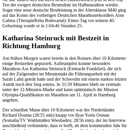
Ten der ewigen deutschen Bestenliste im Halbmarathon wieder.
Sogar eine neue deutsche Bestleistung in der Altersklasse M40 ging
auf das Konto des vorherigen Deutschen Marathonrekordlers Arne
Gabius (TherapieReha Bottwartal): Einen Tag vor seinem 40.
Geburtstag wurde er in 1:04:46 Stunden 25.
Katharina Steinruck mit Bestzeit in
Richtung Hamburg
Am frühen Morgen waren bereits in den Rennen über 10 Kilometer
einige Bestzeiten gepurzelt. Auftrumpfen konnte besonders
Marathon-Ass Katharina Steinruck (Eintracht Frankfurt), die sich
auf der Zielgeraden im Minutentakt die Führungsarbeit mit der
Sarah Lahti geteilt hatte und der Schwedin mit einem starken letzten
Antritt noch den Sieg entriss. In 31:59 Minuten blieb sie erstmals
unter der 32-Minuten-Marke und kann optimistisch die Mission
Olympia-Qualifikation im Marathon am 11. April in Hamburg
angehen.
Der schnellste Mann über 10 Kilometer war der Niederländer
Richard Douma (28:55 min) knapp vor Ilyas Yonis Osman
(Somalia/TV Waldstraßen Wiesbaden; 28:56 min), der im Interview
anschließend verkündete, dass er hofft, ab dem kommenden Jahr für