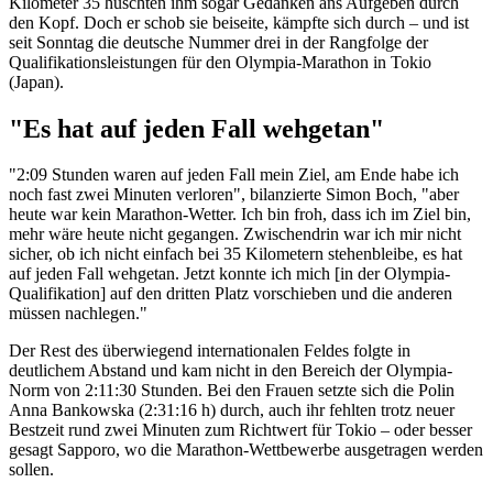
Kilometer 35 huschten ihm sogar Gedanken ans Aufgeben durch
den Kopf. Doch er schob sie beiseite, kämpfte sich durch – und ist
seit Sonntag die deutsche Nummer drei in der Rangfolge der
Qualifikationsleistungen für den Olympia-Marathon in Tokio
(Japan).
"Es hat auf jeden Fall wehgetan"
"2:09 Stunden waren auf jeden Fall mein Ziel, am Ende habe ich
noch fast zwei Minuten verloren", bilanzierte Simon Boch, "aber
heute war kein Marathon-Wetter. Ich bin froh, dass ich im Ziel bin,
mehr wäre heute nicht gegangen. Zwischendrin war ich mir nicht
sicher, ob ich nicht einfach bei 35 Kilometern stehenbleibe, es hat
auf jeden Fall wehgetan. Jetzt konnte ich mich [in der Olympia-
Qualifikation] auf den dritten Platz vorschieben und die anderen
müssen nachlegen."
Der Rest des überwiegend internationalen Feldes folgte in
deutlichem Abstand und kam nicht in den Bereich der Olympia-
Norm von 2:11:30 Stunden. Bei den Frauen setzte sich die Polin
Anna Bankowska (2:31:16 h) durch, auch ihr fehlten trotz neuer
Bestzeit rund zwei Minuten zum Richtwert für Tokio – oder besser
gesagt Sapporo, wo die Marathon-Wettbewerbe ausgetragen werden
sollen.