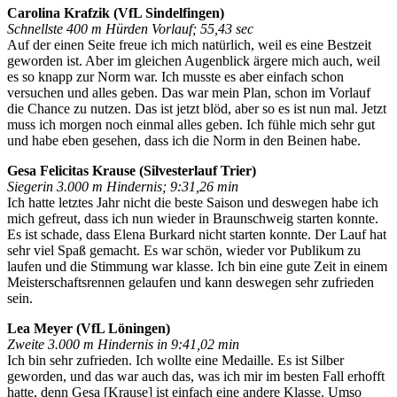
Carolina Krafzik (VfL Sindelfingen)
Schnellste 400 m Hürden Vorlauf; 55,43 sec
Auf der einen Seite freue ich mich natürlich, weil es eine Bestzeit
geworden ist. Aber im gleichen Augenblick ärgere mich auch, weil
es so knapp zur Norm war. Ich musste es aber einfach schon
versuchen und alles geben. Das war mein Plan, schon im Vorlauf
die Chance zu nutzen. Das ist jetzt blöd, aber so es ist nun mal. Jetzt
muss ich morgen noch einmal alles geben. Ich fühle mich sehr gut
und habe eben gesehen, dass ich die Norm in den Beinen habe.
Gesa Felicitas Krause (Silvesterlauf Trier)
Siegerin 3.000 m Hindernis; 9:31,26 min
Ich hatte letztes Jahr nicht die beste Saison und deswegen habe ich
mich gefreut, dass ich nun wieder in Braunschweig starten konnte.
Es ist schade, dass Elena Burkard nicht starten konnte. Der Lauf hat
sehr viel Spaß gemacht. Es war schön, wieder vor Publikum zu
laufen und die Stimmung war klasse. Ich bin eine gute Zeit in einem
Meisterschaftsrennen gelaufen und kann deswegen sehr zufrieden
sein.
Lea Meyer (VfL Löningen)
Zweite 3.000 m Hindernis in 9:41,02 min
Ich bin sehr zufrieden. Ich wollte eine Medaille. Es ist Silber
geworden, und das war auch das, was ich mir im besten Fall erhofft
hatte, denn Gesa [Krause] ist einfach eine andere Klasse. Umso