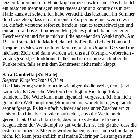
letzten Jahren noch im Hinterkopf rumgeschwirrt sind. Das habe ich
ein bisschen mehr ausgeblendet dieses Jahr und konnte das in der
Halle ganz gut zeigen. Ich habe versucht, das jetzt auch im Sommer
durchzuziehen, dass ich auf meinen Körper höre und wenn etwas
ist, einfach versuche sofort zu handeln, statt es totzuschweigen und
einfach drauflos zu trainieren. Mir geht es gut, ich habe keinerlei
Beschwerden und freue mich auf die anstehenden Wettkämpfe. Am
19. Juni starte ich in Madrid, danach hoffentlich bei der Diamond
League in Oslo, wenn ich reinkomme, und in Ungarn. Das sind die
nächsten Ziele und dann werden wir uns auf Olympia vorbereiten -
vorausgesetzt, es funktioniert alles und ich komme auch über die
Punkte rein, falls es mit dem Zentimeter nicht mehr klappt.
Sara Gambetta (SV Halle)
Siegerin Kugelstoßen; 18,31 m
Die Platzierung war hier heute wichtiger als die Weite, denn jetzt
kann ich als Deutsche Meisterin beruhigt in Richtung Tokio
trainieren. Die Weite kann man eigentlich vergessen. Ich bin nicht
gut in den Wettkampf reingekommen und war ehrlich gesagt auch
sehr aufgeregt. Es ist einfach wieder anderes unter Zuschauern zu
stoßen. Ich bin aber trotzdem zufrieden, dass die Weite noch
gereicht hat. Und ich bin froh, dass für das deutsche Frauen-
Kugelstoßen der Wettkampf so gut verlaufen ist. Ich glaube, dass die
ersten drei über 18 Meter geworfen haben, gab es auch schon länger
nicht. Ich kann jetzt endlich mal meine Zubringer-Leistungen auch