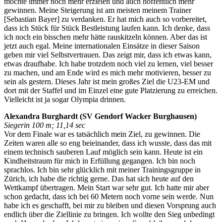
möchte immer noch mehr erzielen und auch hoffentlich mehr
gewinnen. Meine Steigerung ist am meisten meinem Trainer
[Sebastian Bayer] zu verdanken. Er hat mich auch so vorbereitet,
dass ich Stück für Stück Bestleistung laufen kann. Ich denke, dass
ich noch ein bisschen mehr hätte rauskitzeln können. Aber das ist
jetzt auch egal. Meine internationalen Einsätze in dieser Saison
geben mir viel Selbstvertrauen. Das zeigt mir, dass ich etwas kann,
etwas draufhabe. Ich habe trotzdem noch viel zu lernen, viel besser
zu machen, und am Ende wird es mich mehr motivieren, besser zu
sein als gestern. Dieses Jahr ist mein großes Ziel die U23-EM und
dort mit der Staffel und im Einzel eine gute Platzierung zu erreichen.
Vielleicht ist ja sogar Olympia drinnen.
Alexandra Burghardt (SV Gendorf Wacker Burghausen)
Siegerin 100 m; 11,14 sec
Vor dem Finale war es tatsächlich mein Ziel, zu gewinnen. Die
Zeiten waren alle so eng beieinander, dass ich wusste, dass das mit
einem technisch sauberen Lauf möglich sein kann. Heute ist ein
Kindheitstraum für mich in Erfüllung gegangen. Ich bin noch
sprachlos. Ich bin sehr glücklich mit meiner Trainingsgruppe in
Zürich, ich habe die richtig gerne. Das hat sich heute auf den
Wettkampf übertragen. Mein Start war sehr gut. Ich hatte mir aber
schon gedacht, dass ich bei 60 Metern noch vorne sein werde. Nun
habe ich es geschafft, bei mir zu bleiben und diesen Vorsprung auch
endlich über die Ziellinie zu bringen. Ich wollte den Sieg unbedingt