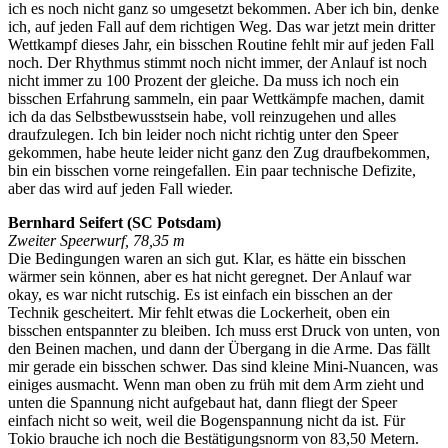
ich es noch nicht ganz so umgesetzt bekommen. Aber ich bin, denke
ich, auf jeden Fall auf dem richtigen Weg. Das war jetzt mein dritter
Wettkampf dieses Jahr, ein bisschen Routine fehlt mir auf jeden Fall
noch. Der Rhythmus stimmt noch nicht immer, der Anlauf ist noch
nicht immer zu 100 Prozent der gleiche. Da muss ich noch ein
bisschen Erfahrung sammeln, ein paar Wettkämpfe machen, damit
ich da das Selbstbewusstsein habe, voll reinzugehen und alles
draufzulegen. Ich bin leider noch nicht richtig unter den Speer
gekommen, habe heute leider nicht ganz den Zug draufbekommen,
bin ein bisschen vorne reingefallen. Ein paar technische Defizite,
aber das wird auf jeden Fall wieder.
Bernhard Seifert (SC Potsdam)
Zweiter Speerwurf, 78,35 m
Die Bedingungen waren an sich gut. Klar, es hätte ein bisschen
wärmer sein können, aber es hat nicht geregnet. Der Anlauf war
okay, es war nicht rutschig. Es ist einfach ein bisschen an der
Technik gescheitert. Mir fehlt etwas die Lockerheit, oben ein
bisschen entspannter zu bleiben. Ich muss erst Druck von unten, von
den Beinen machen, und dann der Übergang in die Arme. Das fällt
mir gerade ein bisschen schwer. Das sind kleine Mini-Nuancen, was
einiges ausmacht. Wenn man oben zu früh mit dem Arm zieht und
unten die Spannung nicht aufgebaut hat, dann fliegt der Speer
einfach nicht so weit, weil die Bogenspannung nicht da ist. Für
Tokio brauche ich noch die Bestätigungsnorm von 83,50 Metern.