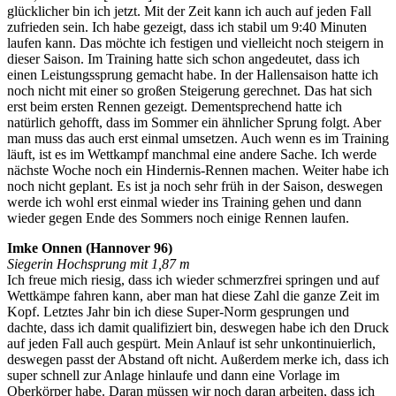
glücklicher bin ich jetzt. Mit der Zeit kann ich auch auf jeden Fall
zufrieden sein. Ich habe gezeigt, dass ich stabil um 9:40 Minuten
laufen kann. Das möchte ich festigen und vielleicht noch steigern in
dieser Saison. Im Training hatte sich schon angedeutet, dass ich
einen Leistungssprung gemacht habe. In der Hallensaison hatte ich
noch nicht mit einer so großen Steigerung gerechnet. Das hat sich
erst beim ersten Rennen gezeigt. Dementsprechend hatte ich
natürlich gehofft, dass im Sommer ein ähnlicher Sprung folgt. Aber
man muss das auch erst einmal umsetzen. Auch wenn es im Training
läuft, ist es im Wettkampf manchmal eine andere Sache. Ich werde
nächste Woche noch ein Hindernis-Rennen machen. Weiter habe ich
noch nicht geplant. Es ist ja noch sehr früh in der Saison, deswegen
werde ich wohl erst einmal wieder ins Training gehen und dann
wieder gegen Ende des Sommers noch einige Rennen laufen.
Imke Onnen (Hannover 96)
Siegerin Hochsprung mit 1,87 m
Ich freue mich riesig, dass ich wieder schmerzfrei springen und auf
Wettkämpe fahren kann, aber man hat diese Zahl die ganze Zeit im
Kopf. Letztes Jahr bin ich diese Super-Norm gesprungen und
dachte, dass ich damit qualifiziert bin, deswegen habe ich den Druck
auf jeden Fall auch gespürt. Mein Anlauf ist sehr unkontinuierlich,
deswegen passt der Abstand oft nicht. Außerdem merke ich, dass ich
super schnell zur Anlage hinlaufe und dann eine Vorlage im
Oberkörper habe. Daran müssen wir noch daran arbeiten, dass ich