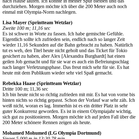
nach Hause laufen. Ich konnte in meiner Spur bleiben und das
durchziehen. Morgen möchte ich über die 200 Meter auch noch
einmal mit Olympia-Norm nachlegen.
Lisa Mayer (Sprintteam Wetzlar)
Zweite 100 m; 11,16 sec
Es ist schwer in Worte zu fassen. Ich habe gemischte Gefühle.
Eigentlich sollte ich zufrieden sein, endlich nach so langer Zeit
wieder 11,16 Sekunden auf die Bahn gebracht zu haben. Natürlich
tut es weh, den Titel heute nicht geholt und das Ticket für Tokio
gesichert zu haben, aber Alex [Alexandra Burghardt] hat einen
geilen Job gemacht und für sie war es auch ein Befreiungsschlag
nach langer Verletzungsphase. Das freut mich sehr für sie. Es hat
heute mit dem Publikum wieder sehr viel Spaß gemacht.
Rebekka Haase (Sprintteam Wetzlar)
Dritte 100 m; 11,36 sec
Ich bin heute nicht so richtig zufrieden mit mir. Es hat von vorne bis
hinten nichts so richtig gepasst. Schon der Vorlauf war sehr zäh. Ich
weiß nicht, woran es lag. Immerhin ist es ein dritter Platz in sehr
guter Konkurrenz geworden. Es ist in einem Olympiajahr wichtig,
sich gut zu positionieren. Morgen möchte ich auf jeden Fall über die
200 Meter schönere Rennen zeigen als heute.
Mohamed Mohumed (LG Olympia Dortmund)
Sieger 5.000 m in 13:30,78 min