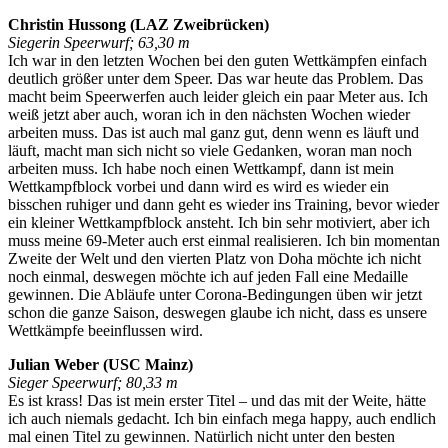
Christin Hussong (LAZ Zweibrücken)
Siegerin Speerwurf; 63,30 m
Ich war in den letzten Wochen bei den guten Wettkämpfen einfach
deutlich größer unter dem Speer. Das war heute das Problem. Das
macht beim Speerwerfen auch leider gleich ein paar Meter aus. Ich
weiß jetzt aber auch, woran ich in den nächsten Wochen wieder
arbeiten muss. Das ist auch mal ganz gut, denn wenn es läuft und
läuft, macht man sich nicht so viele Gedanken, woran man noch
arbeiten muss. Ich habe noch einen Wettkampf, dann ist mein
Wettkampfblock vorbei und dann wird es wird es wieder ein
bisschen ruhiger und dann geht es wieder ins Training, bevor wieder
ein kleiner Wettkampfblock ansteht. Ich bin sehr motiviert, aber ich
muss meine 69-Meter auch erst einmal realisieren. Ich bin momentan
Zweite der Welt und den vierten Platz von Doha möchte ich nicht
noch einmal, deswegen möchte ich auf jeden Fall eine Medaille
gewinnen. Die Abläufe unter Corona-Bedingungen üben wir jetzt
schon die ganze Saison, deswegen glaube ich nicht, dass es unsere
Wettkämpfe beeinflussen wird.
Julian Weber (USC Mainz)
Sieger Speerwurf; 80,33 m
Es ist krass! Das ist mein erster Titel – und das mit der Weite, hätte
ich auch niemals gedacht. Ich bin einfach mega happy, auch endlich
mal einen Titel zu gewinnen. Natürlich nicht unter den besten