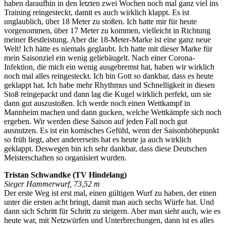
haben daraufhin in den letzten zwei Wochen noch mal ganz viel ins
Training reingesteckt, damit es auch wirklich klappt. Es ist
unglaublich, über 18 Meter zu stoßen. Ich hatte mir für heute
vorgenommen, über 17 Meter zu kommen, vielleicht in Richtung
meiner Bestleistung. Aber die 18-Meter-Marke ist eine ganz neue
Welt! Ich hätte es niemals geglaubt. Ich hatte mit dieser Marke für
mein Saisonziel ein wenig geliebäugelt. Nach einer Corona-
Infektion, die mich ein wenig ausgebremst hat, haben wir wirklich
noch mal alles reingesteckt. Ich bin Gott so dankbar, dass es heute
geklappt hat. Ich habe mehr Rhythmus und Schnelligkeit in diesen
Stoß reingepackt und dann lag die Kugel wirklich perfekt, um sie
dann gut auszustoßen. Ich werde noch einen Wettkampf in
Mannheim machen und dann gucken, welche Wettkämpfe sich noch
ergeben. Wir werden diese Saison auf jeden Fall noch gut
ausnutzen. Es ist ein komisches Gefühl, wenn der Saisonhöhepunkt
so früh liegt, aber andererseits hat es heute ja auch wirklich
geklappt. Deswegen bin ich sehr dankbar, dass diese Deutschen
Meisterschaften so organisiert wurden.
Tristan Schwandke (TV Hindelang)
Sieger Hammerwurf, 73,52 m
Der erste Weg ist erst mal, einen gültigen Wurf zu haben, der einen
unter die ersten acht bringt, damit man auch sechs Würfe hat. Und
dann sich Schritt für Schritt zu steigern. Aber man sieht auch, wie es
heute war, mit Netzwürfen und Unterbrechungen, dann ist es alles