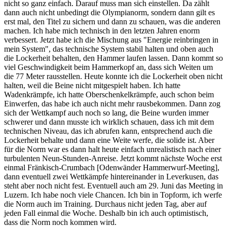
nicht so ganz einfach. Darauf muss man sich einstellen. Da zählt
dann auch nicht unbedingt die Olympianorm, sondern dann gilt es
erst mal, den Titel zu sichern und dann zu schauen, was die anderen
machen. Ich habe mich technisch in den letzten Jahren enorm
verbessert. Jetzt habe ich die Mischung aus "Energie reinbringen in
mein System", das technische System stabil halten und oben auch
die Lockerheit behalten, den Hammer laufen lassen. Dann kommt so
viel Geschwindigkeit beim Hammerkopf an, dass sich Weiten um
die 77 Meter rausstellen. Heute konnte ich die Lockerheit oben nicht
halten, weil die Beine nicht mitgespielt haben. Ich hatte
Wadenkrämpfe, ich hatte Oberschenkelkrämpfe, auch schon beim
Einwerfen, das habe ich auch nicht mehr rausbekommen. Dann zog
sich der Wettkampf auch noch so lang, die Beine wurden immer
schwerer und dann musste ich wirklich schauen, dass ich mit dem
technischen Niveau, das ich abrufen kann, entsprechend auch die
Lockerheit behalte und dann eine Weite werfe, die solide ist. Aber
für die Norm war es dann halt heute einfach unrealistisch nach einer
turbulenten Neun-Stunden-Anreise. Jetzt kommt nächste Woche erst
einmal Fränkisch-Crumbach [Odenwänder Hammerwurf-Meeting],
dann eventuell zwei Wettkämpfe hintereinander in Leverkusen, das
steht aber noch nicht fest. Eventuell auch am 29. Juni das Meeting in
Luzern. Ich habe noch viele Chancen. Ich bin in Topform, ich werfe
die Norm auch im Training. Durchaus nicht jeden Tag, aber auf
jeden Fall einmal die Woche. Deshalb bin ich auch optimistisch,
dass die Norm noch kommen wird.