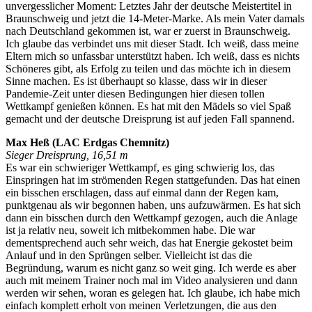
unvergesslicher Moment: Letztes Jahr der deutsche Meistertitel in
Braunschweig und jetzt die 14-Meter-Marke. Als mein Vater damals
nach Deutschland gekommen ist, war er zuerst in Braunschweig.
Ich glaube das verbindet uns mit dieser Stadt. Ich weiß, dass meine
Eltern mich so unfassbar unterstützt haben. Ich weiß, dass es nichts
Schöneres gibt, als Erfolg zu teilen und das möchte ich in diesem
Sinne machen. Es ist überhaupt so klasse, dass wir in dieser
Pandemie-Zeit unter diesen Bedingungen hier diesen tollen
Wettkampf genießen können. Es hat mit den Mädels so viel Spaß
gemacht und der deutsche Dreisprung ist auf jeden Fall spannend.
Max Heß (LAC Erdgas Chemnitz)
Sieger Dreisprung, 16,51 m
Es war ein schwieriger Wettkampf, es ging schwierig los, das
Einspringen hat im strömenden Regen stattgefunden. Das hat einen
ein bisschen erschlagen, dass auf einmal dann der Regen kam,
punktgenau als wir begonnen haben, uns aufzuwärmen. Es hat sich
dann ein bisschen durch den Wettkampf gezogen, auch die Anlage
ist ja relativ neu, soweit ich mitbekommen habe. Die war
dementsprechend auch sehr weich, das hat Energie gekostet beim
Anlauf und in den Sprüngen selber. Vielleicht ist das die
Begründung, warum es nicht ganz so weit ging. Ich werde es aber
auch mit meinem Trainer noch mal im Video analysieren und dann
werden wir sehen, woran es gelegen hat. Ich glaube, ich habe mich
einfach komplett erholt von meinen Verletzungen, die aus den