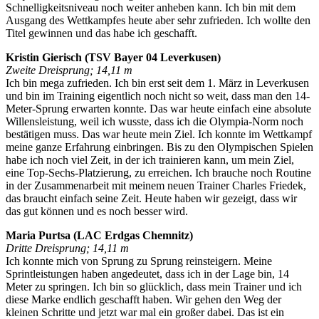
Schnelligkeitsniveau noch weiter anheben kann. Ich bin mit dem
Ausgang des Wettkampfes heute aber sehr zufrieden. Ich wollte den
Titel gewinnen und das habe ich geschafft.
Kristin Gierisch (TSV Bayer 04 Leverkusen)
Zweite Dreisprung; 14,11 m
Ich bin mega zufrieden. Ich bin erst seit dem 1. März in Leverkusen
und bin im Training eigentlich noch nicht so weit, dass man den 14-
Meter-Sprung erwarten konnte. Das war heute einfach eine absolute
Willensleistung, weil ich wusste, dass ich die Olympia-Norm noch
bestätigen muss. Das war heute mein Ziel. Ich konnte im Wettkampf
meine ganze Erfahrung einbringen. Bis zu den Olympischen Spielen
habe ich noch viel Zeit, in der ich trainieren kann, um mein Ziel,
eine Top-Sechs-Platzierung, zu erreichen. Ich brauche noch Routine
in der Zusammenarbeit mit meinem neuen Trainer Charles Friedek,
das braucht einfach seine Zeit. Heute haben wir gezeigt, dass wir
das gut können und es noch besser wird.
Maria Purtsa (LAC Erdgas Chemnitz)
Dritte Dreisprung; 14,11 m
Ich konnte mich von Sprung zu Sprung reinsteigern. Meine
Sprintleistungen haben angedeutet, dass ich in der Lage bin, 14
Meter zu springen. Ich bin so glücklich, dass mein Trainer und ich
diese Marke endlich geschafft haben. Wir gehen den Weg der
kleinen Schritte und jetzt war mal ein großer dabei. Das ist ein