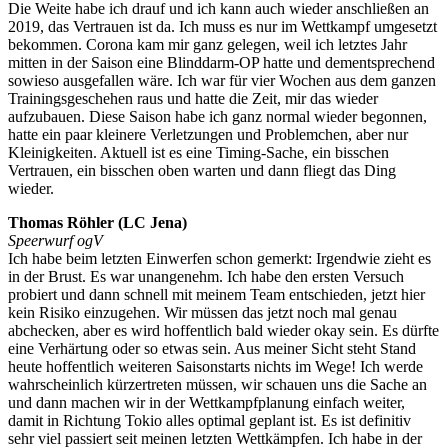
Die Weite habe ich drauf und ich kann auch wieder anschließen an
2019, das Vertrauen ist da. Ich muss es nur im Wettkampf umgesetzt
bekommen. Corona kam mir ganz gelegen, weil ich letztes Jahr
mitten in der Saison eine Blinddarm-OP hatte und dementsprechend
sowieso ausgefallen wäre. Ich war für vier Wochen aus dem ganzen
Trainingsgeschehen raus und hatte die Zeit, mir das wieder
aufzubauen. Diese Saison habe ich ganz normal wieder begonnen,
hatte ein paar kleinere Verletzungen und Problemchen, aber nur
Kleinigkeiten. Aktuell ist es eine Timing-Sache, ein bisschen
Vertrauen, ein bisschen oben warten und dann fliegt das Ding
wieder.
Thomas Röhler (LC Jena)
Speerwurf ogV
Ich habe beim letzten Einwerfen schon gemerkt: Irgendwie zieht es
in der Brust. Es war unangenehm. Ich habe den ersten Versuch
probiert und dann schnell mit meinem Team entschieden, jetzt hier
kein Risiko einzugehen. Wir müssen das jetzt noch mal genau
abchecken, aber es wird hoffentlich bald wieder okay sein. Es dürfte
eine Verhärtung oder so etwas sein. Aus meiner Sicht steht Stand
heute hoffentlich weiteren Saisonstarts nichts im Wege! Ich werde
wahrscheinlich kürzertreten müssen, wir schauen uns die Sache an
und dann machen wir in der Wettkampfplanung einfach weiter,
damit in Richtung Tokio alles optimal geplant ist. Es ist definitiv
sehr viel passiert seit meinen letzten Wettkämpfen. Ich habe in der