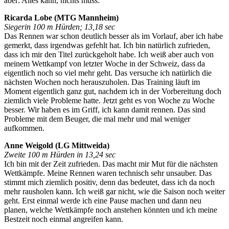
aber: Alles kann, nichts muss.
Ricarda Lobe (MTG Mannheim)
Siegerin 100 m Hürden; 13,18 sec
Das Rennen war schon deutlich besser als im Vorlauf, aber ich habe
gemerkt, dass irgendwas gefehlt hat. Ich bin natürlich zufrieden,
dass ich mir den Titel zurückgeholt habe. Ich weiß aber auch von
meinem Wettkampf von letzter Woche in der Schweiz, dass da
eigentlich noch so viel mehr geht. Das versuche ich natürlich die
nächsten Wochen noch herauszuholen. Das Training läuft im
Moment eigentlich ganz gut, nachdem ich in der Vorbereitung doch
ziemlich viele Probleme hatte. Jetzt geht es von Woche zu Woche
besser. Wir haben es im Griff, ich kann damit rennen. Das sind
Probleme mit dem Beuger, die mal mehr und mal weniger
aufkommen.
Anne Weigold (LG Mittweida)
Zweite 100 m Hürden in 13,24 sec
Ich bin mit der Zeit zufrieden. Das macht mir Mut für die nächsten
Wettkämpfe. Meine Rennen waren technisch sehr unsauber. Das
stimmt mich ziemlich positiv, denn das bedeutet, dass ich da noch
mehr rausholen kann. Ich weiß gar nicht, wie die Saison noch weiter
geht. Erst einmal werde ich eine Pause machen und dann neu
planen, welche Wettkämpfe noch anstehen könnten und ich meine
Bestzeit noch einmal angreifen kann.