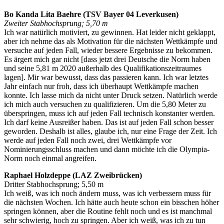
Bo Kanda Lita Baehre (TSV Bayer 04 Leverkusen)
Zweiter Stabhochsprung; 5,70 m
Ich war natürlich motiviert, zu gewinnen. Hat leider nicht geklappt,
aber ich nehme das als Motivation für die nächsten Wettkämpfe und
versuche auf jeden Fall, wieder bessere Ergebnisse zu bekommen.
Es ärgert mich gar nicht [dass jetzt drei Deutsche die Norm haben
und seine 5,81 m 2020 außerhalb des Qualifikationszeitraumes
lagen]. Mir war bewusst, dass das passieren kann. Ich war letztes
Jahr einfach nur froh, dass ich überhaupt Wettkämpfe machen
konnte. Ich lasse mich da nicht unter Druck setzen. Natürlich werde
ich mich auch versuchen zu qualifizieren. Um die 5,80 Meter zu
überspringen, muss ich auf jeden Fall technisch konstanter werden.
Ich darf keine Ausreißer haben. Das ist auf jeden Fall schon besser
geworden. Deshalb ist alles, glaube ich, nur eine Frage der Zeit. Ich
werde auf jeden Fall noch zwei, drei Wettkämpfe vor
Nominierungsschluss machen und dann möchte ich die Olympia-
Norm noch einmal angreifen.
Raphael Holzdeppe (LAZ Zweibrücken)
Dritter Stabhochsprung; 5,50 m
Ich weiß, was ich noch ändern muss, was ich verbessern muss für
die nächsten Wochen. Ich hätte auch heute schon ein bisschen höher
springen können, aber die Routine fehlt noch und es ist manchmal
sehr schwierig, hoch zu springen. Aber ich weiß, was ich zu tun