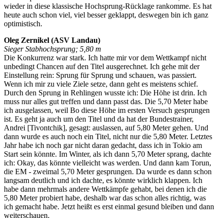
wieder in diese klassische Hochsprung-Rücklage rankomme. Es hat
heute auch schon viel, viel besser geklappt, deswegen bin ich ganz
optimistisch.
Oleg Zernikel (ASV Landau)
Sieger Stabhochsprung; 5,80 m
Die Konkurrenz war stark. Ich hatte mir vor dem Wettkampf nicht
unbedingt Chancen auf den Titel ausgerechnet. Ich gehe mit der
Einstellung rein: Sprung für Sprung und schauen, was passiert.
Wenn ich mir zu viele Ziele setze, dann geht es meistens schief.
Durch den Sprung in Rehlingen wusste ich: Die Höhe ist drin. Ich
muss nur alles gut treffen und dann passt das. Die 5,70 Meter habe
ich ausgelassen, weil Bo diese Höhe im ersten Versuch gesprungen
ist. Es geht ja auch um den Titel und da hat der Bundestrainer,
Andrei [Tivontchik], gesagt: auslassen, auf 5,80 Meter gehen. Und
dann wurde es auch noch ein Titel, nicht nur die 5,80 Meter. Letztes
Jahr habe ich noch gar nicht daran gedacht, dass ich in Tokio am
Start sein könnte. Im Winter, als ich dann 5,70 Meter sprang, dachte
ich: Okay, das könnte vielleicht was werden. Und dann kam Torun,
die EM - zweimal 5,70 Meter gesprungen. Da wurde es dann schon
langsam deutlich und ich dachte, es könnte wirklich klappen. Ich
habe dann mehrmals andere Wettkämpfe gehabt, bei denen ich die
5,80 Meter probiert habe, deshalb war das schon alles richtig, was
ich gemacht habe. Jetzt heißt es erst einmal gesund bleiben und dann
weiterschauen.