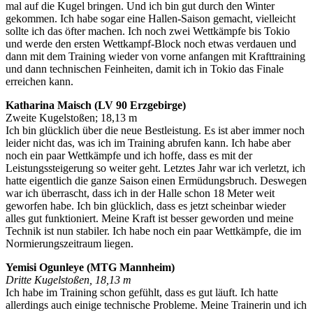
mal auf die Kugel bringen. Und ich bin gut durch den Winter
gekommen. Ich habe sogar eine Hallen-Saison gemacht, vielleicht
sollte ich das öfter machen. Ich noch zwei Wettkämpfe bis Tokio
und werde den ersten Wettkampf-Block noch etwas verdauen und
dann mit dem Training wieder von vorne anfangen mit Krafttraining
und dann technischen Feinheiten, damit ich in Tokio das Finale
erreichen kann.
Katharina Maisch (LV 90 Erzgebirge)
Zweite Kugelstoßen; 18,13 m
Ich bin glücklich über die neue Bestleistung. Es ist aber immer noch
leider nicht das, was ich im Training abrufen kann. Ich habe aber
noch ein paar Wettkämpfe und ich hoffe, dass es mit der
Leistungssteigerung so weiter geht. Letztes Jahr war ich verletzt, ich
hatte eigentlich die ganze Saison einen Ermüdungsbruch. Deswegen
war ich überrascht, dass ich in der Halle schon 18 Meter weit
geworfen habe. Ich bin glücklich, dass es jetzt scheinbar wieder
alles gut funktioniert. Meine Kraft ist besser geworden und meine
Technik ist nun stabiler. Ich habe noch ein paar Wettkämpfe, die im
Normierungszeitraum liegen.
Yemisi Ogunleye (MTG Mannheim)
Dritte Kugelstoßen, 18,13 m
Ich habe im Training schon gefühlt, dass es gut läuft. Ich hatte
allerdings auch einige technische Probleme. Meine Trainerin und ich