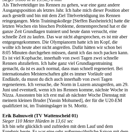
Als Titelverteidiger ins Rennen zu gehen, war eine ganz andere
Ausgangsposition als letztes Jahr. Ich habe mich dieser Position aber
auch gestellt und bin mit dem Ziel Titelverteidigung ins Rennen
reingegangen. Mein Trainingskollege [Steffen Baxheinrich] hatte die
letzten Wochen ein bisschen Probleme, dementsprechend hat er die
ganze Zeit Grundlagen trainiert und heute dann versucht, eine
schnelle Zeit zu laufen. Das war nicht abgesprochen, es ist mir aber
entgegengekommen. Die Olympianorm hatte ich im Kopf, die
wollte ich heute aber nicht angreifen. Dafür hätten wir schon bei
8:05 Minuten durchgehen müssen, damit ich das noch packen kann.
Es ist viel Kopfsache, innerhalb von zwei Tagen zwei schnelle
Rennen abzuliefern. Ich habe ganz viel Grundlagentraining
gemacht, da ist es auch normal, dass man schnell regeneriert. Bei
internationalen Meisterschaften gibt es immer Vorläufe und
Endläufe, da musst du dich auch innerhalb von zwei Tagen
regenerieren. Ich versuche, die Norm in Luzern anzugreifen, am 29.
Juni und eventuell, wenn ich ins Rennen komme, nächste Woche in
Nizza. Ansonsten bin ich erst mal ab nächster Woche Dienstag mit
meinem kleinen Bruder [Yassin Mohumed], der für die U20-EM
qualifiziert ist, im Trainingslager in St. Moritz.
Erik Balnuweit (TV Wattenscheid 01)
Sieger 110 Meter Hürden in 13,61 sec
Ich bin sehr glücklich und zufrieden mit dem Lauf und dem
Ergebnis heute. Es war eine sehr außergewöhnliche Saison mit dem