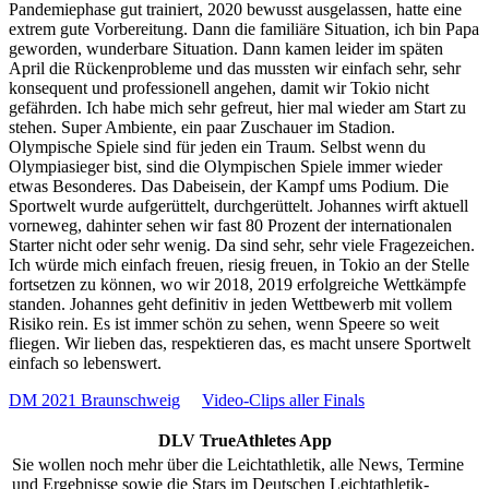
Pandemiephase gut trainiert, 2020 bewusst ausgelassen, hatte eine
extrem gute Vorbereitung. Dann die familiäre Situation, ich bin Papa
geworden, wunderbare Situation. Dann kamen leider im späten
April die Rückenprobleme und das mussten wir einfach sehr, sehr
konsequent und professionell angehen, damit wir Tokio nicht
gefährden. Ich habe mich sehr gefreut, hier mal wieder am Start zu
stehen. Super Ambiente, ein paar Zuschauer im Stadion.
Olympische Spiele sind für jeden ein Traum. Selbst wenn du
Olympiasieger bist, sind die Olympischen Spiele immer wieder
etwas Besonderes. Das Dabeisein, der Kampf ums Podium. Die
Sportwelt wurde aufgerüttelt, durchgerüttelt. Johannes wirft aktuell
vorneweg, dahinter sehen wir fast 80 Prozent der internationalen
Starter nicht oder sehr wenig. Da sind sehr, sehr viele Fragezeichen.
Ich würde mich einfach freuen, riesig freuen, in Tokio an der Stelle
fortsetzen zu können, wo wir 2018, 2019 erfolgreiche Wettkämpfe
standen. Johannes geht definitiv in jeden Wettbewerb mit vollem
Risiko rein. Es ist immer schön zu sehen, wenn Speere so weit
fliegen. Wir lieben das, respektieren das, es macht unsere Sportwelt
einfach so lebenswert.
DM 2021 Braunschweig
Video-Clips aller Finals
DLV TrueAthletes App
Sie wollen noch mehr über die Leichtathletik, alle News, Termine
und Ergebnisse sowie die Stars im Deutschen Leichtathletik-