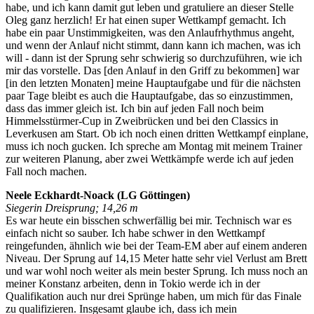
habe, und ich kann damit gut leben und gratuliere an dieser Stelle
Oleg ganz herzlich! Er hat einen super Wettkampf gemacht. Ich
habe ein paar Unstimmigkeiten, was den Anlaufrhythmus angeht,
und wenn der Anlauf nicht stimmt, dann kann ich machen, was ich
will - dann ist der Sprung sehr schwierig so durchzuführen, wie ich
mir das vorstelle. Das [den Anlauf in den Griff zu bekommen] war
[in den letzten Monaten] meine Hauptaufgabe und für die nächsten
paar Tage bleibt es auch die Hauptaufgabe, das so einzustimmen,
dass das immer gleich ist. Ich bin auf jeden Fall noch beim
Himmelsstürmer-Cup in Zweibrücken und bei den Classics in
Leverkusen am Start. Ob ich noch einen dritten Wettkampf einplane,
muss ich noch gucken. Ich spreche am Montag mit meinem Trainer
zur weiteren Planung, aber zwei Wettkämpfe werde ich auf jeden
Fall noch machen.
Neele Eckhardt-Noack (LG Göttingen)
Siegerin Dreisprung; 14,26 m
Es war heute ein bisschen schwerfällig bei mir. Technisch war es
einfach nicht so sauber. Ich habe schwer in den Wettkampf
reingefunden, ähnlich wie bei der Team-EM aber auf einem anderen
Niveau. Der Sprung auf 14,15 Meter hatte sehr viel Verlust am Brett
und war wohl noch weiter als mein bester Sprung. Ich muss noch an
meiner Konstanz arbeiten, denn in Tokio werde ich in der
Qualifikation auch nur drei Sprünge haben, um mich für das Finale
zu qualifizieren. Insgesamt glaube ich, dass ich mein