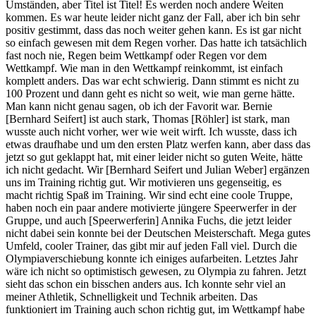
Umständen, aber Titel ist Titel! Es werden noch andere Weiten
kommen. Es war heute leider nicht ganz der Fall, aber ich bin sehr
positiv gestimmt, dass das noch weiter gehen kann. Es ist gar nicht
so einfach gewesen mit dem Regen vorher. Das hatte ich tatsächlich
fast noch nie, Regen beim Wettkampf oder Regen vor dem
Wettkampf. Wie man in den Wettkampf reinkommt, ist einfach
komplett anders. Das war echt schwierig. Dann stimmt es nicht zu
100 Prozent und dann geht es nicht so weit, wie man gerne hätte.
Man kann nicht genau sagen, ob ich der Favorit war. Bernie
[Bernhard Seifert] ist auch stark, Thomas [Röhler] ist stark, man
wusste auch nicht vorher, wer wie weit wirft. Ich wusste, dass ich
etwas draufhabe und um den ersten Platz werfen kann, aber dass das
jetzt so gut geklappt hat, mit einer leider nicht so guten Weite, hätte
ich nicht gedacht. Wir [Bernhard Seifert und Julian Weber] ergänzen
uns im Training richtig gut. Wir motivieren uns gegenseitig, es
macht richtig Spaß im Training. Wir sind echt eine coole Truppe,
haben noch ein paar andere motivierte jüngere Speerwerfer in der
Gruppe, und auch [Speerwerferin] Annika Fuchs, die jetzt leider
nicht dabei sein konnte bei der Deutschen Meisterschaft. Mega gutes
Umfeld, cooler Trainer, das gibt mir auf jeden Fall viel. Durch die
Olympiaverschiebung konnte ich einiges aufarbeiten. Letztes Jahr
wäre ich nicht so optimistisch gewesen, zu Olympia zu fahren. Jetzt
sieht das schon ein bisschen anders aus. Ich konnte sehr viel an
meiner Athletik, Schnelligkeit und Technik arbeiten. Das
funktioniert im Training auch schon richtig gut, im Wettkampf habe