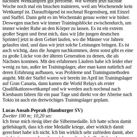
nächsten Wettkämpfen gut performe. Wir werden jetzt nächste
Woche noch mal ein bisschen trainieren, weil am Wochenende kein
Wettkampf ist. Darauffolgend ist nochmal Regensburg, mit Einzel
und Staffel. Dann geht es im Wochentakt genau weiter wie bisher.
Deswegen machen wir immer Trainingsblöcke zwischendurch, um
immer wieder Ruhe an den Körper zu lassen. Es ist ein extrem
großer Segen und freut mich, dass wir [die jungen deutschen
Sprinter] jetzt in dem Gebiet laufen, wo die Männer vor Jahren
gelaufen sind, und dass wir jetzt solche Leistungen bringen. Es ist
auch wichtig, dass die Jungen nachkommen, denn sonst gibt es eine
zu große Lücke von der älteren Generation zu denen, die als
Nächstes kommen. Mit den erfahrenen Läufern habe ich leider eher
wenig zu tun, außer im Trainingslager, aber man kann natürlich auf
deren Erfahrung aufbauen, was Probleme und Trainingsmethoden
angeht. Mit der Staffel waren wir bereits im April im Trainingslager
auf Gran Canaria, dann kamen die World Relays als erster
Qualifikationswettkampf und wir werden auch nochmal nach
Kienbaum fahren für ein paar Tage und direkt vor der Abreise nach
Tokio ist auch ein dreiwöchiges Trainingslager geplant.
Lucas Ansah-Peprah (Hamburger SV)
Zweiter 100 m; 10,20 sec
Ich freue mich riesig über die Silbermedaille. Ich hatte schon damit
geliebäugelt, dass ich eine Medaille kriege, aber wirklich damit
gerechnet habe ich nicht. Ich bin wirklich sehr zufrieden damit, aber