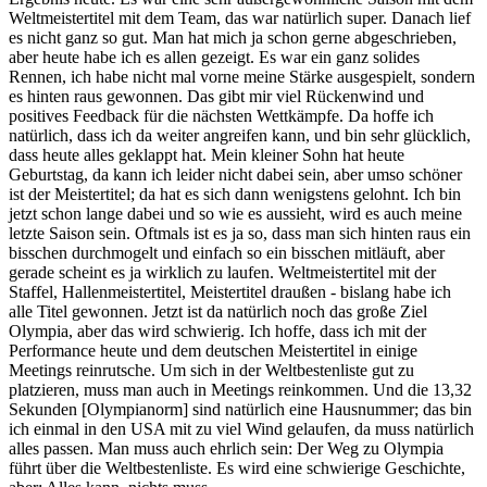
Weltmeistertitel mit dem Team, das war natürlich super. Danach lief
es nicht ganz so gut. Man hat mich ja schon gerne abgeschrieben,
aber heute habe ich es allen gezeigt. Es war ein ganz solides
Rennen, ich habe nicht mal vorne meine Stärke ausgespielt, sondern
es hinten raus gewonnen. Das gibt mir viel Rückenwind und
positives Feedback für die nächsten Wettkämpfe. Da hoffe ich
natürlich, dass ich da weiter angreifen kann, und bin sehr glücklich,
dass heute alles geklappt hat. Mein kleiner Sohn hat heute
Geburtstag, da kann ich leider nicht dabei sein, aber umso schöner
ist der Meistertitel; da hat es sich dann wenigstens gelohnt. Ich bin
jetzt schon lange dabei und so wie es aussieht, wird es auch meine
letzte Saison sein. Oftmals ist es ja so, dass man sich hinten raus ein
bisschen durchmogelt und einfach so ein bisschen mitläuft, aber
gerade scheint es ja wirklich zu laufen. Weltmeistertitel mit der
Staffel, Hallenmeistertitel, Meistertitel draußen - bislang habe ich
alle Titel gewonnen. Jetzt ist da natürlich noch das große Ziel
Olympia, aber das wird schwierig. Ich hoffe, dass ich mit der
Performance heute und dem deutschen Meistertitel in einige
Meetings reinrutsche. Um sich in der Weltbestenliste gut zu
platzieren, muss man auch in Meetings reinkommen. Und die 13,32
Sekunden [Olympianorm] sind natürlich eine Hausnummer; das bin
ich einmal in den USA mit zu viel Wind gelaufen, da muss natürlich
alles passen. Man muss auch ehrlich sein: Der Weg zu Olympia
führt über die Weltbestenliste. Es wird eine schwierige Geschichte,