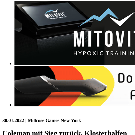
30.01.2022
| Millrose Games New York
Coleman mit Sieg zurück, Klosterhalfen