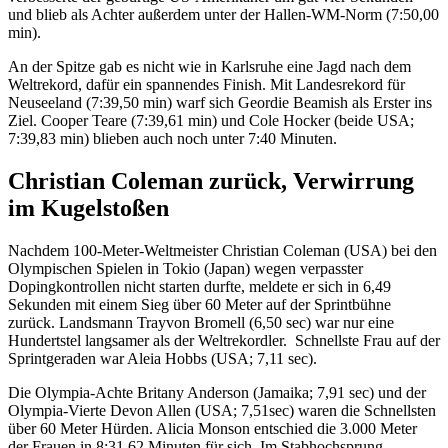
und blieb als Achter außerdem unter der Hallen-WM-Norm (7:50,00
min).
An der Spitze gab es nicht wie in Karlsruhe eine Jagd nach dem
Weltrekord, dafür ein spannendes Finish. Mit Landesrekord für
Neuseeland (7:39,50 min) warf sich Geordie Beamish als Erster ins
Ziel. Cooper Teare (7:39,61 min) und Cole Hocker (beide USA;
7:39,83 min) blieben auch noch unter 7:40 Minuten.
Christian Coleman zurück, Verwirrung
im Kugelstoßen
Nachdem 100-Meter-Weltmeister Christian Coleman (USA) bei den
Olympischen Spielen in Tokio (Japan) wegen verpasster
Dopingkontrollen nicht starten durfte, meldete er sich in 6,49
Sekunden mit einem Sieg über 60 Meter auf der Sprintbühne
zurück. Landsmann Trayvon Bromell (6,50 sec) war nur eine
Hundertstel langsamer als der Weltrekordler. Schnellste Frau auf der
Sprintgeraden war Aleia Hobbs (USA; 7,11 sec).
Die Olympia-Achte Britany Anderson (Jamaika; 7,91 sec) und der
Olympia-Vierte Devon Allen (USA; 7,51sec) waren die Schnellsten
über 60 Meter Hürden. Alicia Monson entschied die 3.000 Meter
der Frauen in 8:31,62 Minuten für sich. Im Stabhochsprung