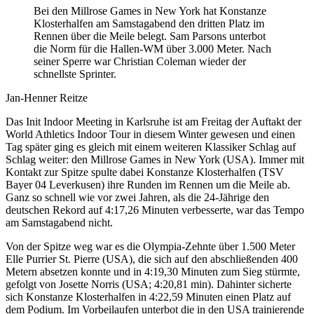
Bei den Millrose Games in New York hat Konstanze
Klosterhalfen am Samstagabend den dritten Platz im
Rennen über die Meile belegt. Sam Parsons unterbot
die Norm für die Hallen-WM über 3.000 Meter. Nach
seiner Sperre war Christian Coleman wieder der
schnellste Sprinter.
Jan-Henner Reitze
Das Init Indoor Meeting in Karlsruhe ist am Freitag der Auftakt der
World Athletics Indoor Tour in diesem Winter gewesen und einen
Tag später ging es gleich mit einem weiteren Klassiker Schlag auf
Schlag weiter: den Millrose Games in New York (USA). Immer mit
Kontakt zur Spitze spulte dabei Konstanze Klosterhalfen (TSV
Bayer 04 Leverkusen) ihre Runden im Rennen um die Meile ab.
Ganz so schnell wie vor zwei Jahren, als die 24-Jährige den
deutschen Rekord auf 4:17,26 Minuten verbesserte, war das Tempo
am Samstagabend nicht.
Von der Spitze weg war es die Olympia-Zehnte über 1.500 Meter
Elle Purrier St. Pierre (USA), die sich auf den abschließenden 400
Metern absetzen konnte und in 4:19,30 Minuten zum Sieg stürmte,
gefolgt von Josette Norris (USA; 4:20,81 min). Dahinter sicherte
sich Konstanze Klosterhalfen in 4:22,59 Minuten einen Platz auf
dem Podium. Im Vorbeilaufen unterbot die in den USA trainierende