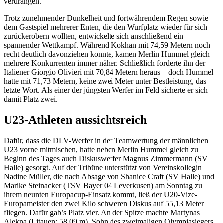
verdrängen.
Trotz zunehmender Dunkelheit und fortwährendem Regen sowie
dem Gastspiel mehrerer Enten, die den Wurfplatz wieder für sich
zurückerobern wollten, entwickelte sich anschließend ein
spannender Wettkampf. Während Kokhan mit 74,59 Metern noch
recht deutlich davonziehen konnte, kamen Merlin Hummel gleich
mehrere Konkurrenten immer näher. Schließlich forderte ihn der
Italiener Giorgio Olivieri mit 70,84 Metern heraus – doch Hummel
hatte mit 71,73 Metern, keine zwei Meter unter Bestleistung, das
letzte Wort. Als einer der jüngsten Werfer im Feld sicherte er sich
damit Platz zwei.
U23-Athleten aussichtsreich
Dafür, dass die DLV-Werfer in der Teamwertung der männlichen
U23 vorne mitmischen, hatte neben Merlin Hummel gleich zu
Beginn des Tages auch Diskuswerfer Magnus Zimmermann (SV
Halle) gesorgt. Auf der Tribüne unterstützt von Vereinskollegin
Nadine Müller, die nach Absage von Shanice Craft (SV Halle) und
Marike Steinacker (TSV Bayer 04 Leverkusen) am Sonntag zu
ihrem neunten Europacup-Einsatz kommt, ließ der U20-Vize-
Europameister den zwei Kilo schweren Diskus auf 55,13 Meter
fliegen. Dafür gab’s Platz vier. An der Spitze machte Martynas
Alekna (Litauen; 58,09 m), Sohn des zweimaligen Olympiasiegers