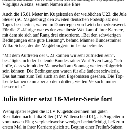
Virgilijus Alekna, seinem Namen alle Ehre.
Auch die 15,81 Meter im Kugelstoßen der weiblichen U23, die Jule
Steuer (SC Magdeburg) den zweiten deutschen Podestplatz des
Tages bescherten, waren im Dauerregen von Leiria bemerkenswert.
Für die 21-Jährige war es der zweitbeste Wettkampf ihrer Karriere,
mit dem sie sich auf Rang drei einsortierte. „Bei den schwierigen
Bedingungen eine gute Leistung“, befand Männer-Bundestrainer
Wilko Schaa, der die Magdeburgerin in Leiria betreute.
"Mit dem Auftreten der U23 können wir sehr zufrieden sein",
bestätigte auch der Leitende Bundestrainer Wurf Sven Lang. "Ich
hoffe, dass wir mit der Mannschaft am Sonntag weiter erfolgreich
sein können. Die Bedingungen waren für alle äußerst schwierig.
Das hat man zum Teil auch an den Ergebnissen gesehen. Die Top-
Leute kamen dann aber ab dem dritten, vierten Versuch immer
besser rein."
Julia Ritter setzt 18-Meter-Serie fort
Wenig später legten die DLV-Kugelstoßerinnen mit guten
Resultaten nach: Julia Ritter (TV Wattenscheid 01), als Angleiterin
vom nassen Ring vergleichsweise weniger beeinträchtigt, ließ zum
ersten Mal in ihrer Karriere gleich zu Beginn einer Freiluft-Saison