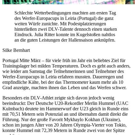
Schlechte Wetterbedingungen machten am ersten Tag
des Werfer-Europacups in Leiria (Portugal) die ganz
weiten Würfe zunichte. Mit Podestplatzierungen
hinterließen zwei DLV-Talente dennoch einen starken
Eindruck. Julia Ritter konnte im Kugelstoßen nahtlos
an die guten Leistungen der Hallensaison anknüpfen.
Silke Bernhart
Portugal Mitte März – für viele früh im Jahr ein beliebtes Ziel für
Trainingslager bei milden Temperaturen. Doch es geht auch anders,
wie leider am Samstag die Teilnehmerinnen und Teilnehmer des
Werfer-Europacups in Leiria erfahren mussten. Dauerregen und
empfindliche Kälte, bei der das Thermometer kaum mehr als 10
Grad anzeigte, machten ihnen das Leben und das Werfen schwer.
Besonders ein DLV-Athlet zeigte sich davon jedoch wenig
beeindruckt: Der Deutsche U20-Rekordler Merlin Hummel (UAC
Kulmbach) deutete im Hammerwurf der U23 gleich in Runde eins
mit 70,51 Metern sein Potenzial an und übernahm damit direkt die
Führung. Nur der große Favorit Mykhaylo Kokhan (Ukraine),
schon im jungen Alter von 20 Jahren Olympia-Vierter von Tokio,
konnte Hummel mit 72,39 Metern in Runde zwei von der Spitze