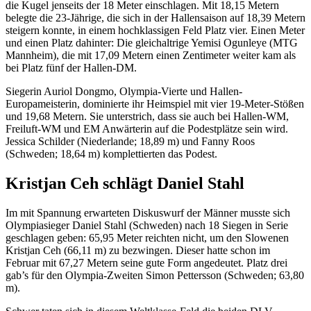
die Kugel jenseits der 18 Meter einschlagen. Mit 18,15 Metern
belegte die 23-Jährige, die sich in der Hallensaison auf 18,39 Metern
steigern konnte, in einem hochklassigen Feld Platz vier. Einen Meter
und einen Platz dahinter: Die gleichaltrige Yemisi Ogunleye (MTG
Mannheim), die mit 17,09 Metern einen Zentimeter weiter kam als
bei Platz fünf der Hallen-DM.
Siegerin Auriol Dongmo, Olympia-Vierte und Hallen-
Europameisterin, dominierte ihr Heimspiel mit vier 19-Meter-Stößen
und 19,68 Metern. Sie unterstrich, dass sie auch bei Hallen-WM,
Freiluft-WM und EM Anwärterin auf die Podestplätze sein wird.
Jessica Schilder (Niederlande; 18,89 m) und Fanny Roos
(Schweden; 18,64 m) komplettierten das Podest.
Kristjan Ceh schlägt Daniel Stahl
Im mit Spannung erwarteten Diskuswurf der Männer musste sich
Olympiasieger Daniel Stahl (Schweden) nach 18 Siegen in Serie
geschlagen geben: 65,95 Meter reichten nicht, um den Slowenen
Kristjan Ceh (66,11 m) zu bezwingen. Dieser hatte schon im
Februar mit 67,27 Metern seine gute Form angedeutet. Platz drei
gab’s für den Olympia-Zweiten Simon Pettersson (Schweden; 63,80
m).