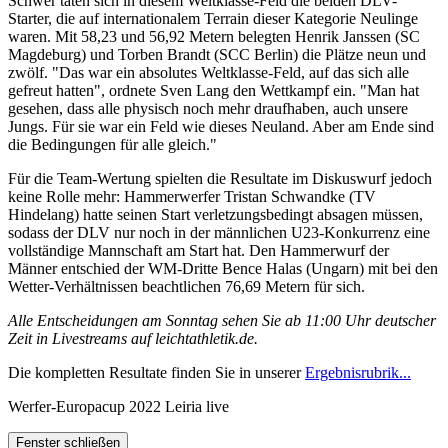
Schwer taten sich in diesem Weltklasse-Feld die beiden DLV-
Starter, die auf internationalem Terrain dieser Kategorie Neulinge
waren. Mit 58,23 und 56,92 Metern belegten Henrik Janssen (SC
Magdeburg) und Torben Brandt (SCC Berlin) die Plätze neun und
zwölf. "Das war ein absolutes Weltklasse-Feld, auf das sich alle
gefreut hatten", ordnete Sven Lang den Wettkampf ein. "Man hat
gesehen, dass alle physisch noch mehr draufhaben, auch unsere
Jungs. Für sie war ein Feld wie dieses Neuland. Aber am Ende sind
die Bedingungen für alle gleich."
Für die Team-Wertung spielten die Resultate im Diskuswurf jedoch
keine Rolle mehr: Hammerwerfer Tristan Schwandke (TV
Hindelang) hatte seinen Start verletzungsbedingt absagen müssen,
sodass der DLV nur noch in der männlichen U23-Konkurrenz eine
vollständige Mannschaft am Start hat. Den Hammerwurf der
Männer entschied der WM-Dritte Bence Halas (Ungarn) mit bei den
Wetter-Verhältnissen beachtlichen 76,69 Metern für sich.
Alle Entscheidungen am Sonntag sehen Sie ab 11:00 Uhr deutscher
Zeit in Livestreams auf leichtathletik.de.
Die kompletten Resultate finden Sie in unserer
Ergebnisrubrik...
Werfer-Europacup 2022 Leiria live
Fenster schließen