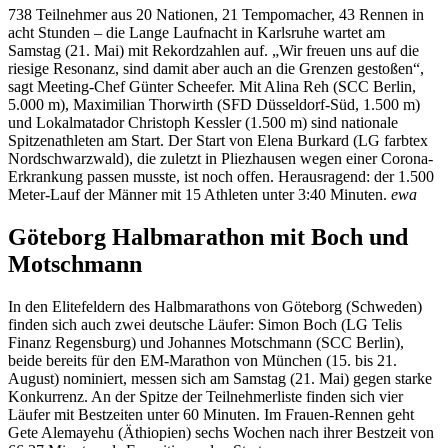
738 Teilnehmer aus 20 Nationen, 21 Tempomacher, 43 Rennen in
acht Stunden – die Lange Laufnacht in Karlsruhe wartet am
Samstag (21. Mai) mit Rekordzahlen auf. „Wir freuen uns auf die
riesige Resonanz, sind damit aber auch an die Grenzen gestoßen“,
sagt Meeting-Chef Günter Scheefer. Mit Alina Reh (SCC Berlin,
5.000 m), Maximilian Thorwirth (SFD Düsseldorf-Süd, 1.500 m)
und Lokalmatador Christoph Kessler (1.500 m) sind nationale
Spitzenathleten am Start. Der Start von Elena Burkard (LG farbtex
Nordschwarzwald), die zuletzt in Pliezhausen wegen einer Corona-
Erkrankung passen musste, ist noch offen. Herausragend: der 1.500
Meter-Lauf der Männer mit 15 Athleten unter 3:40 Minuten.
ewa
Göteborg Halbmarathon mit Boch und
Motschmann
In den Elitefeldern des Halbmarathons von Göteborg (Schweden)
finden sich auch zwei deutsche Läufer: Simon Boch (LG Telis
Finanz Regensburg) und Johannes Motschmann (SCC Berlin),
beide bereits für den EM-Marathon von München (15. bis 21.
August) nominiert, messen sich am Samstag (21. Mai) gegen starke
Konkurrenz. An der Spitze der Teilnehmerliste finden sich vier
Läufer mit Bestzeiten unter 60 Minuten. Im Frauen-Rennen geht
Gete Alemayehu (Äthiopien) sechs Wochen nach ihrer Bestzeit von