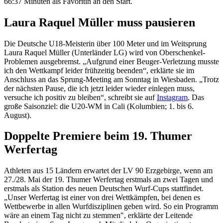
66:37 Minuten als Favoritin an den Start.
Laura Raquel Müller muss pausieren
Die Deutsche U18-Meisterin über 100 Meter und im Weitsprung
Laura Raquel Müller (Unterländer LG) wird von Oberschenkel-
Problemen ausgebremst. „Aufgrund einer Beuger-Verletzung musste
ich den Wettkampf leider frühzeitig beenden“, erklärte sie im
Anschluss an das Sprung-Meeting am Sonntag in Wiesbaden. „Trotz
der nächsten Pause, die ich jetzt leider wieder einlegen muss,
versuche ich positiv zu bleiben“, schreibt sie auf
Instagram
. Das
große Saisonziel: die U20-WM in Cali (Kolumbien; 1. bis 6.
August).
Doppelte Premiere beim 19. Thumer
Werfertag
Athleten aus 15 Ländern erwartet der LV 90 Erzgebirge, wenn am
27./28. Mai der 19. Thumer Werfertag erstmals an zwei Tagen und
erstmals als Station des neuen Deutschen Wurf-Cups stattfindet.
„Unser Werfertag ist einer von drei Wettkämpfen, bei denen es
Wettbewerbe in allen Wurfdisziplinen geben wird. So ein Programm
wäre an einem Tag nicht zu stemmen", erklärte der Leitende