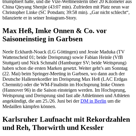
triumphiert hatte, und die Vize-Weltmeisterin über 20 Kilometer aus
China Qieyang Shenjie (43:07 min). Zufrieden mit Platz neun war
Christopher Linke (SC Potsdam; 39:58 min). „Gar nicht schlecht“,
bilanzierte er in seiner Instagram-Story.
Max Heß, Imke Onnen & Co. vor
Saisoneinstieg in Garbsen
Neele Eckhardt-Noack (LG Göttingen) und Jessie Maduka (TV
Wattenscheid 01; beide Dreisprung) sowie Fabian Heinle (VfB
Stuttgart) und Nick Schmahl (Hamburger SV; beide Weitsprung)
haben schon die ersten Marken gesetzt. Weiter geht’s am Sonntag
(22. Mai) beim Springer-Meeting in Garbsen, wo dann auch der
Deutsche Hallenrekordler im Dreisprung Max Heß (LAC Erdgas
Chemnitz) oder die WM-Finalistin im Hochsprung Imke Onnen
(Hannover 96) in die Saison einsteigen werden. Im Hochsprung,
Weitsprung und Dreisprung sind fast alle Athletinnen und Athleten
angekündigt, die am 25./26. Juni bei der
DM in Berlin
um die
Medaillen kämpfen können.
Karlsruher Laufnacht mit Rekordzahlen
und Reh, Thorwirth und Kessler