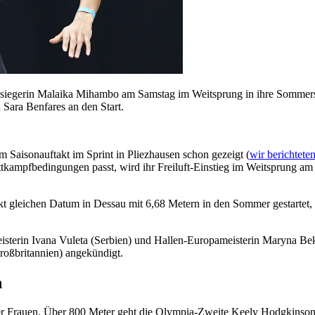
egerin Malaika Mihambo am Samstag im Weitsprung in ihre Sommersais
Sara Benfares an den Start.
m Saisonauftakt im Sprint in Pliezhausen schon gezeigt (
wir berichtete
ettkampfbedingungen passt, wird ihr Freiluft-Einstieg im Weitsprung
t gleichen Datum in Dessau mit 6,68 Metern in den Sommer gestartet, 
isterin Ivana Vuleta (Serbien) und Hallen-Europameisterin Maryna Be
oßbritannien) angekündigt.
h
der Frauen. Über 800 Meter geht die Olympia-Zweite Keely Hodgkinson 