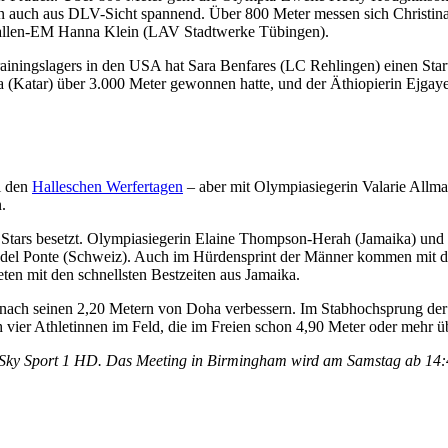
n auch aus DLV-Sicht spannend. Über 800 Meter messen sich Christin
Hallen-EM Hanna Klein (LAV Stadtwerke Tübingen).
ainingslagers in den USA hat Sara Benfares (LC Rehlingen) einen Sta
 (Katar) über 3.000 Meter gewonnen hatte, und der Äthiopierin Ejgaye
i den
Halleschen Werfertagen
– aber mit Olympiasiegerin Valarie Allm
.
en Stars besetzt. Olympiasiegerin Elaine Thompson-Herah (Jamaika) und
a del Ponte (Schweiz). Auch im Hürdensprint der Männer kommen mit
en mit den schnellsten Bestzeiten aus Jamaika.
nach seinen 2,20 Metern von Doha verbessern. Im Stabhochsprung der 
 vier Athletinnen im Feld, die im Freien schon 4,90 Meter oder mehr ü
f Sky Sport 1 HD. Das Meeting in Birmingham wird am Samstag ab 14