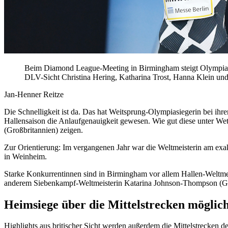
Beim Diamond League-Meeting in Birmingham steigt Olympiasi
DLV-Sicht Christina Hering, Katharina Trost, Hanna Klein und 
Jan-Henner Reitze
Die Schnelligkeit ist da. Das hat Weitsprung-Olympiasiegerin bei ihre
Hallensaison die Anlaufgenauigkeit gewesen. Wie gut diese unter W
(Großbritannien) zeigen.
Zur Orientierung: Im vergangenen Jahr war die Weltmeisterin am exak
in Weinheim.
Starke Konkurrentinnen sind in Birmingham vor allem Hallen-Weltme
anderem Siebenkampf-Weltmeisterin Katarina Johnson-Thompson (Gr
Heimsiege über die Mittelstrecken möglic
Highlights aus britischer Sicht werden außerdem die Mittelstrecken 