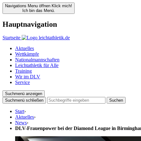
Navigations Menu öffnen
Klick mich!
Ich bin das Menü.
Hauptnavigation
Startseite
Aktuelles
Wettkämpfe
Nationalmannschaften
Leichtathletik für Alle
Training
Wir im DLV
Service
Suchmenü anzeigen
Suchmenü schließen
Suchen
Start
›
Aktuelles
›
News
›
DLV-Frauenpower bei der Diamond League in Birmingh