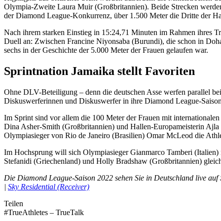
Olympia-Zweite Laura Muir (Großbritannien). Beide Strecken werde
der Diamond League-Konkurrenz, über 1.500 Meter die Dritte der 
Nach ihrem starken Einstieg in 15:24,71 Minuten im Rahmen ihres Tr
Duell an: Zwischen Francine Niyonsaba (Burundi), die schon in Doha
sechs in der Geschichte der 5.000 Meter der Frauen gelaufen war.
Sprintnation Jamaika stellt Favoriten
Ohne DLV-Beteiligung – denn die deutschen Asse werfen parallel be
Diskuswerferinnen und Diskuswerfer in ihre Diamond League-Saison
Im Sprint sind vor allem die 100 Meter der Frauen mit international
Dina Asher-Smith (Großbritannien) und Hallen-Europameisterin Ajl
Olympiasieger von Rio de Janeiro (Brasilien) Omar McLeod die Athlet
Im Hochsprung will sich Olympiasieger Gianmarco Tamberi (Italien) 
Stefanidi (Griechenland) und Holly Bradshaw (Großbritannien) gleich
Die Diamond League-Saison 2022 sehen Sie in Deutschland live au
|
Sky Residential (Receiver)
Teilen
#TrueAthletes – TrueTalk