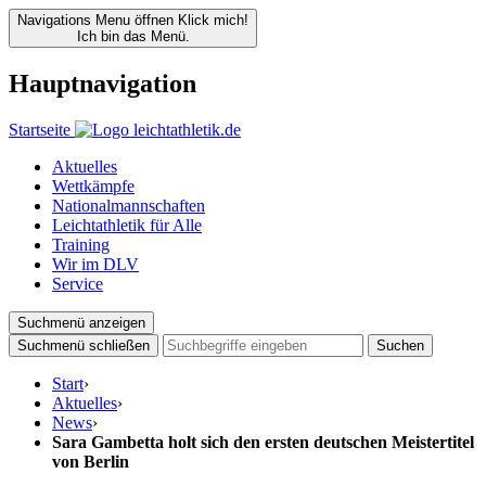
Navigations Menu öffnen
Klick mich!
Ich bin das Menü.
Hauptnavigation
Startseite
Aktuelles
Wettkämpfe
Nationalmannschaften
Leichtathletik für Alle
Training
Wir im DLV
Service
Suchmenü anzeigen
Suchmenü schließen
Suchen
Start
›
Aktuelles
›
News
›
Sara Gambetta holt sich den ersten deutschen Meistertitel
von Berlin