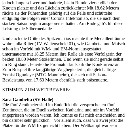
jedoch lange schwer und haderte, bis in Runde vier endlich der
Knoten platzte und das Lächeln zurückkehrte: Mit 18,62 Metern
rückte sie der Führenden gehörig auf die Pelle und schüttelte
endgültig die Folgen einer Corona-Infektion ab, die sie nach dem
starken Saisonbeginn ausgebremst hatten. Am Ende gab's für diese
Leistung die Silbermedaille.
Und auch die Dritte des Spitzen-Trios machte ihre Medaillenträume
wahr: Julia Ritter (TV Wattenscheid 01), wie Gambetta und Maisch
schon im Vorfeld mit WM- und EM-Norm ausgestattet,
untermauerte mit 18,25 Metern ihre Rolle als erste Verfolgerin der
beiden 18,80 Meter-Stoßerinnen. Und wenn sie nicht gerade selbst
im Ring stand, feuerte die Frohnatur lautstark die Konkurrenz an.
Zum Beispiel ihre langjährige Wegbegleiterin, die gleichaltrige
Yemisi Ogunleye (MTG Mannheim), die sich mit Saison-
Bestleistung von 17,63 Metern ebenfalls stark präsentierte.
STIMMEN ZUM WETTBEWERB:
Sara Gambetta (SV Halle)
Die fünf Zentimeter sind im Endeffekt die versprochenen fünf
Zentimeter, die im Duell zwischen Katharina und mir im Vorfeld
angepriesen worden waren. Ich konnte es für mich entscheiden und
bin darüber sehr glücklich
–
vor allem auch, dass wir zwei jetzt die
Plätze für die WM fix gemacht haben. Der Wettkampf war sehr