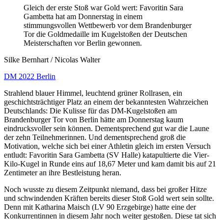
Gleich der erste Stoß war Gold wert: Favoritin Sara
Gambetta hat am Donnerstag in einem
stimmungsvollen Wettbewerb vor dem Brandenburger
Tor die Goldmedaille im Kugelstoßen der Deutschen
Meisterschaften vor Berlin gewonnen.
Silke Bernhart / Nicolas Walter
DM 2022 Berlin
Strahlend blauer Himmel, leuchtend grüner Rollrasen, ein
geschichtsträchtiger Platz an einem der bekanntesten Wahrzeichen
Deutschlands: Die Kulisse für das DM-Kugelstoßen am
Brandenburger Tor von Berlin hätte am Donnerstag kaum
eindrucksvoller sein können. Dementsprechend gut war die Laune
der zehn Teilnehmerinnen. Und dementsprechend groß die
Motivation, welche sich bei einer Athletin gleich im ersten Versuch
entludt: Favoritin Sara Gambetta (SV Halle) katapultierte die Vier-
Kilo-Kugel in Runde eins auf 18,67 Meter und kam damit bis auf 21
Zentimeter an ihre Bestleistung heran.
Noch wusste zu diesem Zeitpunkt niemand, dass bei großer Hitze
und schwindenden Kräften bereits dieser Stoß Gold wert sein sollte.
Denn mit Katharina Maisch (LV 90 Erzgebirge) hatte eine der
Konkurrentinnen in diesem Jahr noch weiter gestoßen. Diese tat sich