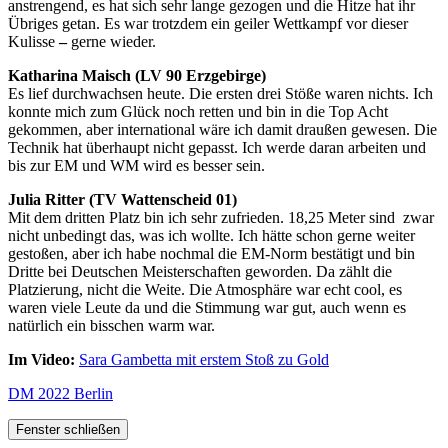
anstrengend, es hat sich sehr lange gezogen und die Hitze hat ihr
Übriges getan. Es war trotzdem ein geiler Wettkampf vor dieser
Kulisse
–
gerne wieder.
Katharina Maisch (LV 90 Erzgebirge)
Es lief durchwachsen heute. Die ersten drei Stöße waren nichts. Ich
konnte mich zum Glück noch retten und bin in die Top Acht
gekommen, aber international wäre ich damit draußen gewesen. Die
Technik hat überhaupt nicht gepasst. Ich werde daran arbeiten und
bis zur EM und WM wird es besser sein.
Julia Ritter (TV Wattenscheid 01)
Mit dem dritten Platz bin ich sehr zufrieden. 18,25 Meter sind zwar
nicht unbedingt das, was ich wollte. Ich hätte schon gerne weiter
gestoßen, aber ich habe nochmal die EM-Norm bestätigt und bin
Dritte bei Deutschen Meisterschaften geworden. Da zählt die
Platzierung, nicht die Weite. Die Atmosphäre war echt cool, es
waren viele Leute da und die Stimmung war gut, auch wenn es
natürlich ein bisschen warm war.
Im Video:
Sara Gambetta mit erstem Stoß zu Gold
DM 2022 Berlin
Fenster schließen