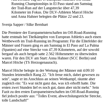
Running Championships in El Paso stand am Samstag
der Trail-Run auf der Langstrecke über 47,39
Kilometer im Fokus. Die DLV-Athleten Marcel Höche
und Anna Hahner belegten die Plätze 22 und 23.
Svenja Sapper / Silke Bernhart
Die Premiere der Europameisterschaften im Off-Road-Running
hatte erstmals bei Titelkämpfen von European Athletics auch einen
Wettbewerb im Trail-Running im Programm: Für die Elitefelder der
Männer und Frauen ging es am Samstag in El Paso auf La Palma
(Spanien) auf eine Strecke von 47,39 Kilometern, auf der sowohl
bergauf als auch bergab satte 2.562 Höhenmeter zu überwinden
waren. Für den DLV am Start: Anna Hahner (SCC Berlin) und
Marcel Höche (TS Herzogenaurach).
Marcel Höche belegte in der Wertung der Männer mit 4:09:10
Stunden letztendlich Rang 22. "Ich freue mich, dabei gewesen zu
sein", sagte er im Anschluss an seinen Wettkampf, räumte aber
zugleich ein: "Es war nicht ganz das, was ich erhofft hatte. Die
ersten zwei Stunden lief es noch gut, dann aber nicht mehr." Sein
Fazit zu den ersten Europameisterschaften im Off-Road-Running
fiel jedoch positiv aus: "Tolles Event, abwechslungsreiche Strecke,
tolle Landschaft!"