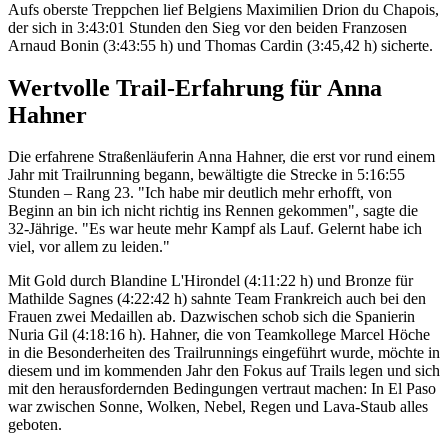
Aufs oberste Treppchen lief Belgiens Maximilien Drion du Chapois,
der sich in 3:43:01 Stunden den Sieg vor den beiden Franzosen
Arnaud Bonin (3:43:55 h) und Thomas Cardin (3:45,42 h) sicherte.
Wertvolle Trail-Erfahrung für Anna
Hahner
Die erfahrene Straßenläuferin Anna Hahner, die erst vor rund einem
Jahr mit Trailrunning begann, bewältigte die Strecke in 5:16:55
Stunden – Rang 23. "Ich habe mir deutlich mehr erhofft, von
Beginn an bin ich nicht richtig ins Rennen gekommen", sagte die
32-Jährige. "Es war heute mehr Kampf als Lauf. Gelernt habe ich
viel, vor allem zu leiden."
Mit Gold durch Blandine L'Hirondel (4:11:22 h) und Bronze für
Mathilde Sagnes (4:22:42 h) sahnte Team Frankreich auch bei den
Frauen zwei Medaillen ab. Dazwischen schob sich die Spanierin
Nuria Gil (4:18:16 h). Hahner, die von Teamkollege Marcel Höche
in die Besonderheiten des Trailrunnings eingeführt wurde, möchte in
diesem und im kommenden Jahr den Fokus auf Trails legen und sich
mit den herausfordernden Bedingungen vertraut machen: In El Paso
war zwischen Sonne, Wolken, Nebel, Regen und Lava-Staub alles
geboten.