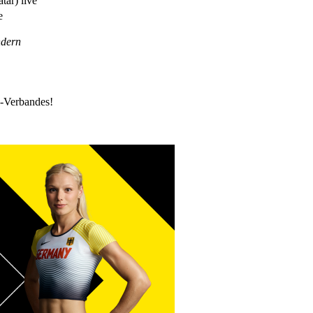
ar) live
e
ndern
k-Verbandes!