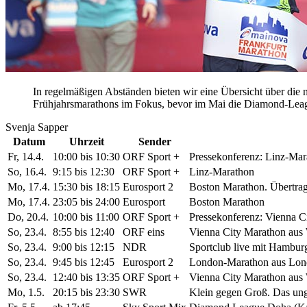
In regelmäßigen Abständen bieten wir eine Übersicht über die
Frühjahrsmarathons im Fokus, bevor im Mai die Diamond-Leagu
Svenja Sapper
Datum
Uhrzeit
Sender
Fr, 14.4.
10:00 bis 10:30
ORF Sport +
Pressekonferenz: Linz-Mar
So, 16.4.
9:15 bis 12:30
ORF Sport +
Linz-Marathon
Mo, 17.4.
15:30 bis 18:15
Eurosport 2
Boston Marathon. Übertrag
Mo, 17.4.
23:05 bis 24:00
Eurosport
Boston Marathon
Do, 20.4.
10:00 bis 11:00
ORF Sport +
Pressekonferenz: Vienna C
So, 23.4.
8:55 bis 12:40
ORF eins
Vienna City Marathon aus
So, 23.4.
9:00 bis 12:15
NDR
Sportclub live mit Hambu
So, 23.4.
9:45 bis 12:45
Eurosport 2
London-Marathon aus Lond
So, 23.4.
12:40 bis 13:35
ORF Sport +
Vienna City Marathon aus
Mo, 1.5.
20:15 bis 23:30
SWR
Klein gegen Groß. Das ung