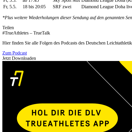
Fr, 5.5.
ab 17:45
Sky Sport Mix
Diamond League Doha (Kat
Fr, 5.5.
18 bis 20:05
SRF zwei
Diamond League Doha liv
*Plus weitere Wiederholungen dieser Sendung auf den genannten Se
Teilen
#TrueAthletes – TrueTalk
Hier finden Sie alle Folgen des Podcasts des Deutschen Leichtathleti
Zum Podcast
Jetzt Downloaden